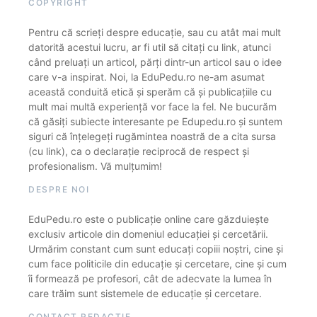
COPYRIGHT
Pentru că scrieți despre educație, sau cu atât mai mult
datorită acestui lucru, ar fi util să citați cu link, atunci
când preluați un articol, părți dintr-un articol sau o idee
care v-a inspirat. Noi, la EduPedu.ro ne-am asumat
această conduită etică și sperăm că și publicațiile cu
mult mai multă experiență vor face la fel. Ne bucurăm
că găsiți subiecte interesante pe Edupedu.ro și suntem
siguri că înțelegeți rugămintea noastră de a cita sursa
(cu link), ca o declarație reciprocă de respect și
profesionalism. Vă mulțumim!
DESPRE NOI
EduPedu.ro este o publicație online care găzduiește
exclusiv articole din domeniul educației și cercetării.
Urmărim constant cum sunt educați copiii noștri, cine și
cum face politicile din educație și cercetare, cine și cum
îi formează pe profesori, cât de adecvate la lumea în
care trăim sunt sistemele de educație și cercetare.
CONTACT REDACȚIE