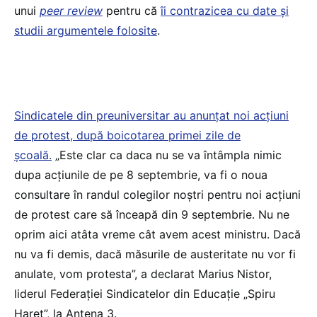
unui
peer review
pentru că
îi contrazicea cu date și
studii argumentele folosite
.
Sindicatele din preuniversitar au anunțat noi acțiuni
de protest, după boicotarea primei zile de
școală.
„Este clar ca daca nu se va întâmpla nimic
dupa acțiunile de pe 8 septembrie, va fi o noua
consultare în randul colegilor noștri pentru noi acțiuni
de protest care să înceapă din 9 septembrie. Nu ne
oprim aici atâta vreme cât avem acest ministru. Dacă
nu va fi demis, dacă măsurile de austeritate nu vor fi
anulate, vom protesta”, a declarat Marius Nistor,
liderul Federației Sindicatelor din Educație „Spiru
Haret”, la Antena 3.