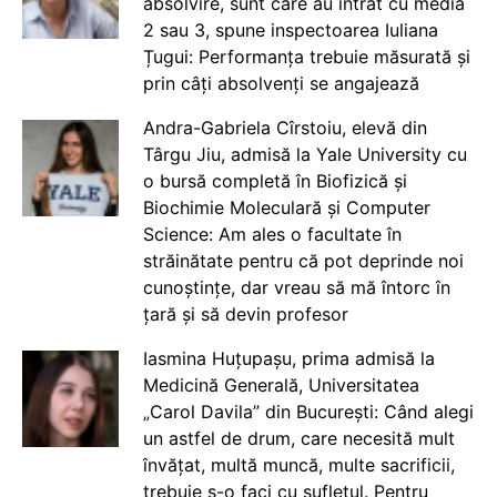
absolvire, sunt care au intrat cu media
2 sau 3, spune inspectoarea Iuliana
Țugui: Performanța trebuie măsurată și
prin câți absolvenți se angajează
Andra-Gabriela Cîrstoiu, elevă din
Târgu Jiu, admisă la Yale University cu
o bursă completă în Biofizică și
Biochimie Moleculară și Computer
Science: Am ales o facultate în
străinătate pentru că pot deprinde noi
cunoștințe, dar vreau să mă întorc în
țară și să devin profesor
Iasmina Huțupașu, prima admisă la
Medicină Generală, Universitatea
„Carol Davila” din București: Când alegi
un astfel de drum, care necesită mult
învățat, multă muncă, multe sacrificii,
trebuie s-o faci cu sufletul. Pentru