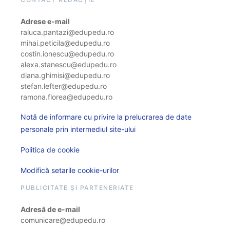
Adrese e-mail
raluca.pantazi@edupedu.ro
mihai.peticila@edupedu.ro
costin.ionescu@edupedu.ro
alexa.stanescu@edupedu.ro
diana.ghimisi@edupedu.ro
stefan.lefter@edupedu.ro
ramona.florea@edupedu.ro
Notă de informare cu privire la prelucrarea de date
personale prin intermediul site-ului
Politica de cookie
Modifică setarile cookie-urilor
PUBLICITATE ȘI PARTENERIATE
Adresă de e-mail
comunicare@edupedu.ro