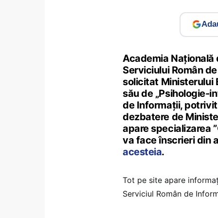
Adau
Academia Națională d
Serviciului Român de
solicitat Ministerului
său de „Psihologie-in
de Informații, potrivi
dezbatere de Ministeru
apare specializarea ”O
va face înscrieri din
acesteia
.
Tot pe site apare informați
Serviciul Român de Informaț