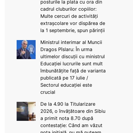
posturile la plata cu ora din
cadrul cluburilor copiilor:
Multe cercuri de activități
extrașcolare vor dispărea de
la 1 septembrie, spun părinții
Ministrul interimar al Muncii
Dragos Pîslaru: În urma
ultimelor discuții cu ministrul
Educației lucrurile sunt mult
îmbunătățite față de varianta
publicată pe 17 iulie /
Sectorul educației este
crucial
De la 4.90 la Titularizare
2026, o învățătoare din Sibiu
a primit nota 8.70 după
contestație: Când am văzut
nota inițială, nu mă puteam