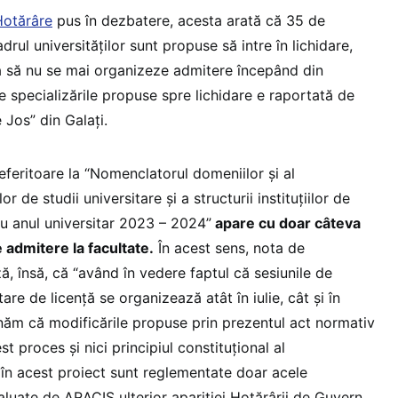
Hotărâre
pus în dezbatere, acesta arată că 35 de
adrul universităților sunt propuse să intre în lichidare,
 să nu se mai organizeze admitere începând din
e specializările propuse spre lichidare e raportată de
 Jos” din Galați.
feritoare la “Nomenclatorul domeniilor și al
r de studii universitare și a structurii instituțiilor de
u anul universitar 2023 – 2024”
apare cu doar câteva
e admitere la facultate.
În acest sens, nota de
 însă, că “având în vedere faptul că sesiunile de
tare de licență se organizează atât în iulie, cât și în
ăm că modificările propuse prin prezentul act normativ
t proces și nici principiul constituțional al
ât în acest proiect sunt reglementate doar acele
luate de ARACIS ulterior apariției Hotărârii de Guvern