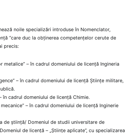
ază noile specializări introduse în Nomenclator,
icență “care duc la obținerea competențelor cerute de
i precis:
or metalice” – în cadrul domeniului de licență Ingineria
igence” – în cadrul domeniului de licență Științe militare,
publică.
– în cadrul domeniului de licență Chimie.
r mecanice” – în cadrul domeniului de licență Inginerie
a de știință/ Domeniul de studii universitare de
omeniul de licență – „Științe aplicate”, cu specializarea