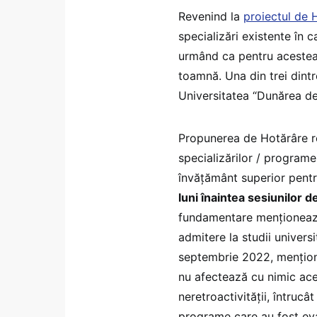
Revenind la
proiectul de 
specializări existente în c
urmând ca pentru acestea
toamnă. Una din trei dintr
Universitatea “Dunărea de
Propunerea de Hotărâre re
specializărilor / programelo
învățământ superior pentr
luni înaintea sesiunilor d
fundamentare menționează,
admitere la studii universi
septembrie 2022, mențion
nu afectează cu nimic aces
neretroactivității, întruc
programe care au fost eva