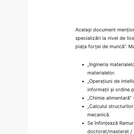
Același document mențione
specializări la nivel de l
piața forței de muncă”. Ma
„Ingineria materialel
materialelor.
„Operațiuni de intell
informații și ordine 
„Chimie alimentară” 
„Calculul structurilo
mecanică.
Se înființează Ramur
doctorat/masterat / D