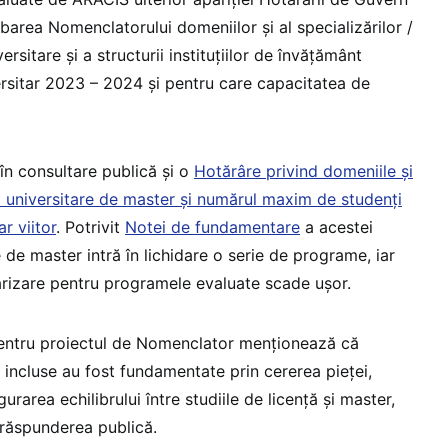
area Nomenclatorului domeniilor şi al specializărilor /
rsitare şi a structurii instituțiilor de învățământ
ersitar 2023 – 2024 și pentru care capacitatea de
 în consultare publică și o
Hotărâre privind domeniile și
 universitare de master și numărul maxim de studenți
r viitor
. Potrivit
Notei de fundamentare
a acestei
le de master intră în lichidare o serie de programe, iar
rizare pentru programele evaluate scade ușor.
ntru proiectul de Nomenclator menționează că
le incluse au fost fundamentate prin cererea pieței,
rarea echilibrului între studiile de licență și master,
 răspunderea publică.