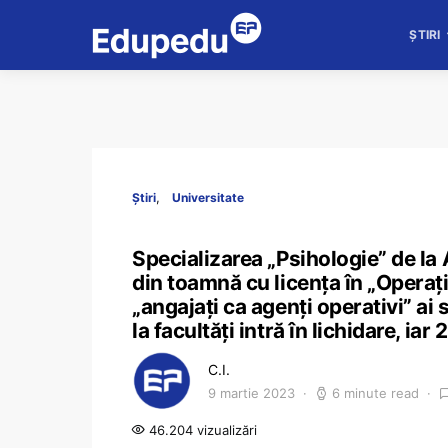
ȘTIRI
Știri
Universitate
Specializarea „Psihologie” de la 
din toamnă cu licența în „Operațiu
„angajați ca agenți operativi” ai 
la facultăți intră în lichidare, ia
C.I.
9 martie 2023
6 minute read
46.204 vizualizări