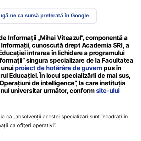
gă-ne ca sursă preferată în Google
e Informații „Mihai Viteazul”, componentă a
 Informații, cunoscută drept Academia SRI, a
 Educației intrarea în lichidare a programului
formații” singura specializare de la Facultatea
t unui
proiect de hotărâre de guvern
pus în
l Educației. În locul specializării de mai sus,
perațiuni de intelligence”, la care instituția
 anul universitar următor, conform
site-ului
a că „absolvenții acestei specializări sunt încadrați în
ii ca ofițeri operativi”.