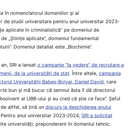
ia în nomenclatorul domeniilor și al
r de studii universitare pentru anul universitar 2023-
nțe aplicate în criminalistică” pe domeniul de
 de „Științe aplicate”, domeniul fundamental
turii”. Domeniul detaliat este „Biochimie”.
an, SRI a lansat
o campanie “la vedere” de recrutare a
enii, de la universități de stat
. Între altele,
campania
ectorul Universității Babeș-Bolyai, Daniel David
, care
rte bun și mă bucur că semnul ăsta îl dă directorul
absolvent al UBB-ului și eu cred că știe ce face”. Șeful
de altfel, să țină un
discurs la deschiderea anului
. Pentru anul universitar 2023-2024,
SRI a solicitat
lte universități, preponderent în domeniul tehnic.