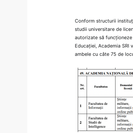
Conform structurii institu
studii universitare de lice
autorizate să funcţioneze
Educației, Academia SRI va
ambele cu câte 75 de locu