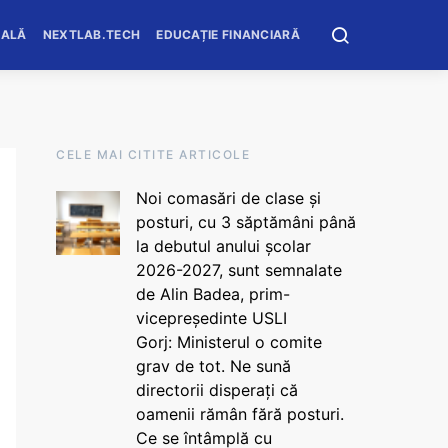
OALĂ
NEXTLAB.TECH
EDUCAȚIE FINANCIARĂ
CELE MAI CITITE ARTICOLE
Noi comasări de clase și
posturi, cu 3 săptămâni până
la debutul anului școlar
2026-2027, sunt semnalate
de Alin Badea, prim-
vicepreședinte USLI
Gorj: Ministerul o comite
grav de tot. Ne sună
directorii disperați că
oamenii rămân fără posturi.
Ce se întâmplă cu