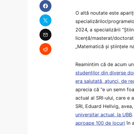
O altă noutate este apariț
specializărilor/programelo
2024, a specializării “Știi
licență/masterat/doctorat
„Matematică și științele na
Reamintim că de acum un 
studenților din diverse dom
era salutată, atunci, de r
aprecia că “e un semn foa
actual al SRI-ului, care e 
SRI, Eduard Hellvig, avea, 
universitar actual, la UBB
aproape 100 de locuri
în a