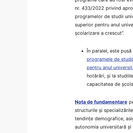
nr. 433/2022 privind aprob
programelor de studii unive
superior pentru anul univ
școlarizare a crescut”.
În paralel, este pusă
programele de studii
pentru anul universita
hotărâri, și la studii
capacitatea de școla
Nota de fundamentare
pe
structurile și specializări
tendințe demografice, asigu
autonomia universitară și