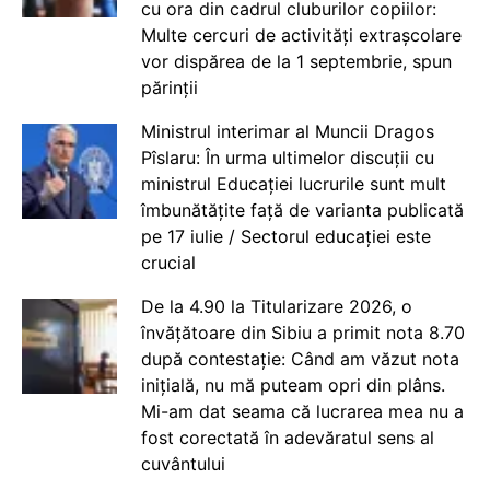
cu ora din cadrul cluburilor copiilor:
Multe cercuri de activități extrașcolare
vor dispărea de la 1 septembrie, spun
părinții
Ministrul interimar al Muncii Dragos
Pîslaru: În urma ultimelor discuții cu
ministrul Educației lucrurile sunt mult
îmbunătățite față de varianta publicată
pe 17 iulie / Sectorul educației este
crucial
De la 4.90 la Titularizare 2026, o
învățătoare din Sibiu a primit nota 8.70
după contestație: Când am văzut nota
inițială, nu mă puteam opri din plâns.
Mi-am dat seama că lucrarea mea nu a
fost corectată în adevăratul sens al
cuvântului