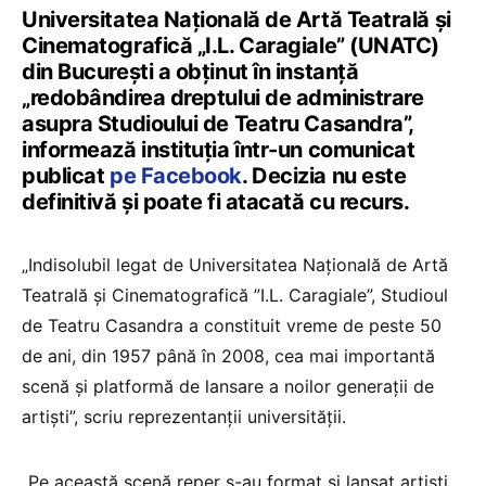
Universitatea Naţională de Artă Teatrală şi
Cinematografică „I.L. Caragiale” (UNATC)
din București a obţinut în instanţă
„redobândirea dreptului de administrare
asupra Studioului de Teatru Casandra”,
informează instituția într-un comunicat
publicat
pe Facebook
. Decizia nu este
definitivă și poate fi atacată cu recurs.
„Indisolubil legat de Universitatea Națională de Artă
Teatrală și Cinematografică ”I.L. Caragiale”, Studioul
de Teatru Casandra a constituit vreme de peste 50
de ani, din 1957 până în 2008, cea mai importantă
scenă și platformă de lansare a noilor generații de
artiști”, scriu reprezentanții universității.
„Pe această scenă reper s-au format și lansat artiști