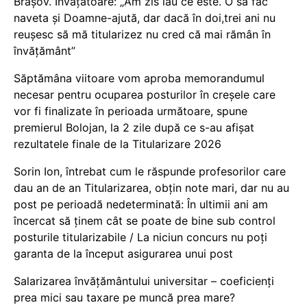
Brașov. Învățătoare: „Am zis iau ce este. O să fac
naveta și Doamne-ajută, dar dacă în doi,trei ani nu
reușesc să mă titularizez nu cred că mai rămân în
învățământ”
Săptămâna viitoare vom aproba memorandumul
necesar pentru ocuparea posturilor în creșele care
vor fi finalizate în perioada următoare, spune
premierul Bolojan, la 2 zile după ce s-au afișat
rezultatele finale de la Titularizare 2026
Sorin Ion, întrebat cum le răspunde profesorilor care
dau an de an Titularizarea, obțin note mari, dar nu au
post pe perioadă nedeterminată: În ultimii ani am
încercat să ținem cât se poate de bine sub control
posturile titularizabile / La niciun concurs nu poți
garanta de la început asigurarea unui post
Salarizarea învățământului universitar – coeficienți
prea mici sau taxare pe muncă prea mare?