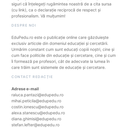
siguri că înțelegeți rugămintea noastră de a cita sursa
(cu link), ca o declarație reciprocă de respect și
profesionalism. Vă mulțumim!
DESPRE NOI
EduPedu.ro este o publicație online care găzduiește
exclusiv articole din domeniul educației și cercetării.
Urmărim constant cum sunt educați copiii noștri, cine și
cum face politicile din educație și cercetare, cine și cum
îi formează pe profesori, cât de adecvate la lumea în
care trăim sunt sistemele de educație și cercetare.
CONTACT REDACȚIE
Adrese e-mail
raluca.pantazi@edupedu.ro
mihai.peticila@edupedu.ro
costin.ionescu@edupedu.ro
alexa.stanescu@edupedu.ro
diana.ghimisi@edupedu.ro
stefan.lefter@edupedu.ro