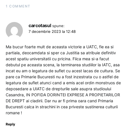
1 COMMENT
carcotasul
spune:
7 decembrie 2023 la 12:48
Ma bucur foarte mult de aceasta victorie a UATC, fie ea si
partiala, deocamdata si sper ca Justitia sa atribuie definitiv
acest spatiu universitatii cu pricina. Fiica mea si-a facut
debutul pe aceasta scena, la terminarea studiilor la IATC, asa
incat eu am o legatura de suflet cu acest lacas de cultura. Se
pare ca Primarie Bucuresti nu a fost inzestrata cu o astfel de
legatura de suflet atunci cand a emis acel ordin monstruos de
deposedare a UIATC de drepturile sale asupra studioului
Casandra, IN POFIDA DORINTEI EXPRESE A PROPIETARILOR
DE DREPT ai cladirii. Dar nu ar fi prima oara cand Primaria
Bucuresti calca in strachini in cea priveste sustinerea culturii
romane !
Reply