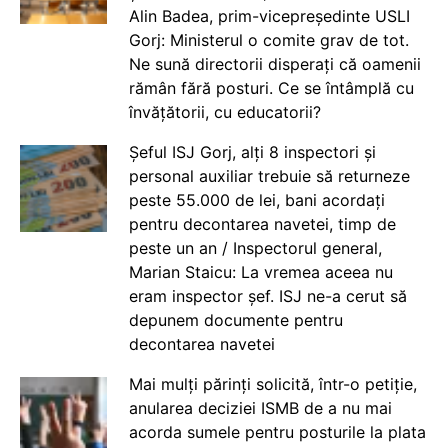
Alin Badea, prim-vicepreședinte USLI
Gorj: Ministerul o comite grav de tot.
Ne sună directorii disperați că oamenii
rămân fără posturi. Ce se întâmplă cu
învățătorii, cu educatorii?
Șeful ISJ Gorj, alți 8 inspectori și
personal auxiliar trebuie să returneze
peste 55.000 de lei, bani acordați
pentru decontarea navetei, timp de
peste un an / Inspectorul general,
Marian Staicu: La vremea aceea nu
eram inspector șef. ISJ ne-a cerut să
depunem documente pentru
decontarea navetei
Mai mulți părinți solicită, într-o petiție,
anularea deciziei ISMB de a nu mai
acorda sumele pentru posturile la plata