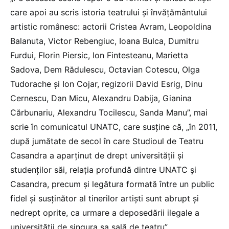
care apoi au scris istoria teatrului și învățământului
artistic românesc: actorii Cristea Avram, Leopoldina
Balanuta, Victor Rebengiuc, Ioana Bulca, Dumitru
Furdui, Florin Piersic, Ion Fintesteanu, Marietta
Sadova, Dem Rădulescu, Octavian Cotescu, Olga
Tudorache și Ion Cojar, regizorii David Esrig, Dinu
Cernescu, Dan Micu, Alexandru Dabija, Gianina
Cărbunariu, Alexandru Tocilescu, Sanda Manu”, mai
scrie în comunicatul UNATC, care susține că, „în 2011,
după jumătate de secol în care Studioul de Teatru
Casandra a aparținut de drept universității și
studenților săi, relația profundă dintre UNATC și
Casandra, precum și legătura formată între un public
fidel și susținător al tinerilor artiști sunt abrupt și
nedrept oprite, ca urmare a deposedării ilegale a
universității de singura sa sală de teatru”.