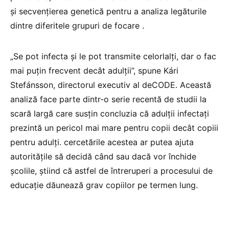
și secvențierea genetică pentru a analiza legăturile
dintre diferitele grupuri de focare .
„Se pot infecta și le pot transmite celorlalți, dar o fac
mai puțin frecvent decât adulții”, spune Kári
Stefánsson, directorul executiv al deCODE. Această
analiză face parte dintr-o serie recentă de studii la
scară largă care susțin concluzia că adulții infectați
prezintă un pericol mai mare pentru copii decât copiii
pentru adulți. cercetările acestea ar putea ajuta
autoritățile să decidă când sau dacă vor închide
școlile, știind că astfel de întreruperi a procesului de
educație dăunează grav copiilor pe termen lung.