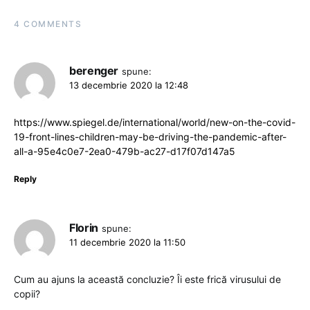
4 COMMENTS
berenger
spune:
13 decembrie 2020 la 12:48
https://www.spiegel.de/international/world/new-on-the-covid-
19-front-lines-children-may-be-driving-the-pandemic-after-
all-a-95e4c0e7-2ea0-479b-ac27-d17f07d147a5
Reply
Florin
spune:
11 decembrie 2020 la 11:50
Cum au ajuns la această concluzie? Îi este frică virusului de
copii?