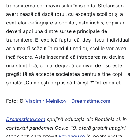
transmiterea coronavirusului în islanda. Stefánsson
avertizează că dacă totul, cu excepția școlilor și a
centrelor de îngrijire a copiilor, este închis, copiii ar
deveni apoi una dintre sursele principale de
transmitere. El explică faptul că, deși riscul individual
ar putea fi scăzut în rândul tinerilor, școlile vor avea
încă focare. Asta înseamnă că întrebarea nu devine
una științifică, ci mai degrabă ce nivel de risc este
pregătită să accepte societatea pentru a ține copiii la
școală: „Cu ce ​​ești dispus să trăiești?” întreabă el.
Foto: ©
Vladimir Melnikov | Dreamstime.com
Dreamstime.com
sprijină educaţia din România şi, în
contextul pandemiei Covid-19, oferă gratuit imagini
stock prin care site-ul
Edupedu.ro
îşi poate ilustra