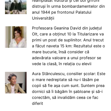
reamplasat vulturul și cei doi grifoni
distruși în urma bombardamentelor din
anul 1944 pe frontonul Palatului
Universității
Profesoara Geanina David din județul
Olt, care a obținut 10 la Titularizare va
primi un post de suplinitor. Anul trecut
a făcut naveta 15 km: Rezultatul este o
mare bucurie, însă consider că
adevărata valoare a unui profesor se
vede la clasă, în relația cu elevii
Aura Stănculescu, consilier școlar: Este
o mare nedreptate să nu-i lăsăm pe
copii să fie așa cum sunt. Suntem prea
dornici să îi băgăm în șabloane și să-i
corectăm, să invalidăm ceea ce fac
diferit