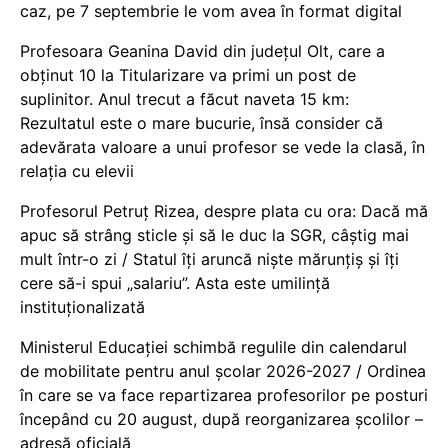
caz, pe 7 septembrie le vom avea în format digital
Profesoara Geanina David din județul Olt, care a
obținut 10 la Titularizare va primi un post de
suplinitor. Anul trecut a făcut naveta 15 km:
Rezultatul este o mare bucurie, însă consider că
adevărata valoare a unui profesor se vede la clasă, în
relația cu elevii
Profesorul Petruț Rizea, despre plata cu ora: Dacă mă
apuc să strâng sticle și să le duc la SGR, câștig mai
mult într-o zi / Statul îți aruncă niște mărunțiș și îți
cere să-i spui „salariu”. Asta este umilință
instituționalizată
Ministerul Educației schimbă regulile din calendarul
de mobilitate pentru anul școlar 2026-2027 / Ordinea
în care se va face repartizarea profesorilor pe posturi
începând cu 20 august, după reorganizarea școlilor –
adresă oficială