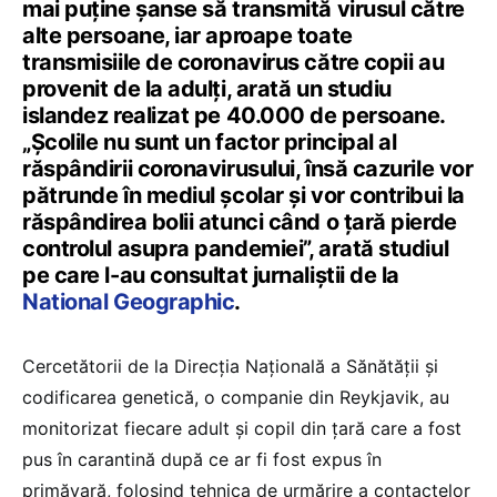
mai puține șanse să transmită virusul către
alte persoane, iar aproape toate
transmisiile de coronavirus către copii au
provenit de la adulți, arată un studiu
islandez realizat pe 40.000 de persoane.
„Școlile nu sunt un factor principal al
răspândirii coronavirusului, însă cazurile vor
pătrunde în mediul școlar și vor contribui la
răspândirea bolii atunci când o țară pierde
controlul asupra pandemiei”, arată studiul
pe care l-au consultat jurnaliștii de la
National Geographic
.
Cercetătorii de la Direcția Națională a Sănătății și
codificarea genetică, o companie din Reykjavik, au
monitorizat fiecare adult și copil din țară care a fost
pus în carantină după ce ar fi fost expus în
primăvară, folosind tehnica de urmărire a contactelor