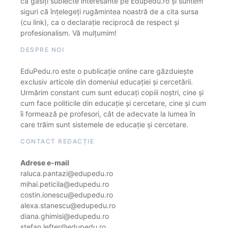
că găsiți subiecte interesante pe Edupedu.ro și suntem
siguri că înțelegeți rugămintea noastră de a cita sursa
(cu link), ca o declarație reciprocă de respect și
profesionalism. Vă mulțumim!
DESPRE NOI
EduPedu.ro este o publicație online care găzduiește
exclusiv articole din domeniul educației și cercetării.
Urmărim constant cum sunt educați copiii noștri, cine și
cum face politicile din educație și cercetare, cine și cum
îi formează pe profesori, cât de adecvate la lumea în
care trăim sunt sistemele de educație și cercetare.
CONTACT REDACȚIE
Adrese e-mail
raluca.pantazi@edupedu.ro
mihai.peticila@edupedu.ro
costin.ionescu@edupedu.ro
alexa.stanescu@edupedu.ro
diana.ghimisi@edupedu.ro
stefan.lefter@edupedu.ro