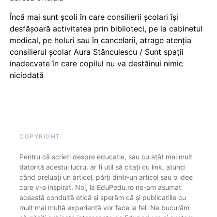
Încă mai sunt școli în care consilierii școlari își
desfășoară activitatea prin biblioteci, pe la cabinetul
medical, pe holuri sau în cancelarii, atrage atenția
consilierul școlar Aura Stănculescu / Sunt spații
inadecvate în care copilul nu va destăinui nimic
niciodată
COPYRIGHT
Pentru că scrieți despre educație, sau cu atât mai mult
datorită acestui lucru, ar fi util să citați cu link, atunci
când preluați un articol, părți dintr-un articol sau o idee
care v-a inspirat. Noi, la EduPedu.ro ne-am asumat
această conduită etică și sperăm că și publicațiile cu
mult mai multă experiență vor face la fel. Ne bucurăm