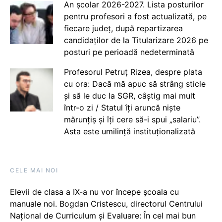
An școlar 2026-2027. Lista posturilor
pentru profesori a fost actualizată, pe
fiecare județ, după repartizarea
candidaților de la Titularizare 2026 pe
posturi pe perioadă nedeterminată
Profesorul Petruț Rizea, despre plata
cu ora: Dacă mă apuc să strâng sticle
și să le duc la SGR, câștig mai mult
într-o zi / Statul îți aruncă niște
mărunțiș și îți cere să-i spui „salariu”.
Asta este umilință instituționalizată
CELE MAI NOI
Elevii de clasa a IX-a nu vor începe școala cu
manuale noi. Bogdan Cristescu, directorul Centrului
Național de Curriculum și Evaluare: În cel mai bun