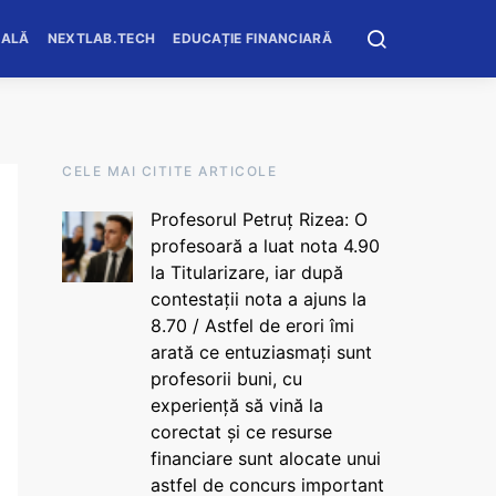
OALĂ
NEXTLAB.TECH
EDUCAȚIE FINANCIARĂ
CELE MAI CITITE ARTICOLE
Profesorul Petruț Rizea: O
profesoară a luat nota 4.90
la Titularizare, iar după
contestații nota a ajuns la
8.70 / Astfel de erori îmi
arată ce entuziasmați sunt
profesorii buni, cu
experiență să vină la
corectat și ce resurse
financiare sunt alocate unui
astfel de concurs important