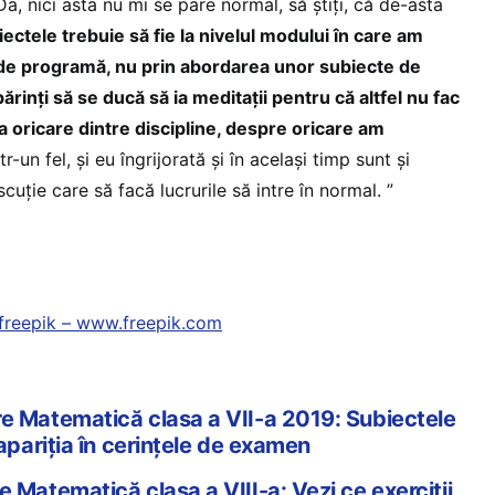
a, nici asta nu mi se pare normal, să știți, că de-asta
ectele trebuie să fie la nivelul modului în care am
t de programă, nu prin abordarea unor subiecte de
părinți să se ducă să ia meditații pentru că altfel nu fac
la oricare dintre discipline, despre oricare am
r-un fel, și eu îngrijorată și în același timp sunt și
uție care să facă lucrurile să intre în normal. ”
freepik – www.freepik.com
e Matematică clasa a VII-a 2019: Subiectele
 apariția în cerințele de examen
 Matematică clasa a VIII-a: Vezi ce exerciții