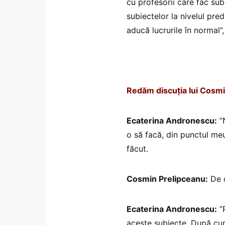
cu profesorii care fac sub
subiectelor la nivelul pre
aducă lucrurile în normal
Redăm discuția lui Cosm
Ecaterina Andronescu:
”N
o să facă, din punctul meu
făcut.
Cosmin Prelipceanu:
De c
Ecaterina Andronescu:
”P
aceste subiecte. După cum