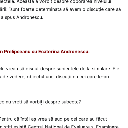
iectele. Aceasta a vorbit despre coborârea nivelului
dării: ”sunt foarte determinată să avem o discuție care să
”, a spus Andronescu.
in Prelipceanu cu Ecaterina Andronescu:
u vreau să discut despre subiectele de la simulare. Ele
 de vedere, obiectul unei discuții cu cei care le-au
e nu vreți să vorbiți despre subecte?
entru că întâi aș vrea să aud pe cei care au făcut
 știți există Centrul Național de Evaluare și Examinare.