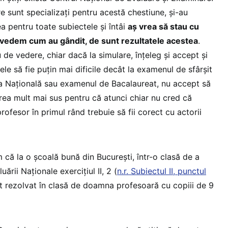
 sunt specializați pentru acestă chestiune, și-au
a pentru toate subiectele și întâi
aș vrea să stau cu
ă vedem cum au gândit, de sunt rezultatele acestea
.
de vedere, chiar dacă la simulare, înțeleg și accept și
le să fie puțin mai dificile decât la examenul de sfârșit
a Națională sau examenul de Bacalaureat, nu accept să
area mult mai sus pentru că atunci chiar nu cred că
ofesor în primul rând trebuie să fii corect cu actorii
 că la o școală bună din București, într-o clasă de a
ării Naționale exercițiul II, 2 (
n.r. Subiectul II, punctul
t rezolvat în clasă de doamna profesoară cu copiii de 9