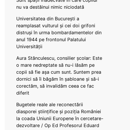
Sunt spații inadecvate în care copilul
nu va destăinui nimic niciodată
Universitatea din București a
reamplasat vulturul și cei doi grifoni
distruși în urma bombardamentelor din
anul 1944 pe frontonul Palatului
Universității
Aura Stănculescu, consilier școlar: Este
o mare nedreptate să nu-i lăsăm pe
copii să fie așa cum sunt. Suntem prea
dornici să îi băgăm în șabloane și să-i
corectăm, să invalidăm ceea ce fac
diferit
Bugetele reale ale reconectării
diasporei științifice și poziția României
la coada Uniunii Europene în cercetare-
dezvoltare / Op Ed Profesorul Eduard