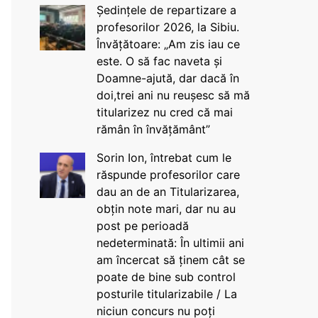
Ședințele de repartizare a
profesorilor 2026, la Sibiu.
Învățătoare: „Am zis iau ce
este. O să fac naveta și
Doamne-ajută, dar dacă în
doi,trei ani nu reușesc să mă
titularizez nu cred că mai
rămân în învățământ”
Sorin Ion, întrebat cum le
răspunde profesorilor care
dau an de an Titularizarea,
obțin note mari, dar nu au
post pe perioadă
nedeterminată: În ultimii ani
am încercat să ținem cât se
poate de bine sub control
posturile titularizabile / La
niciun concurs nu poți