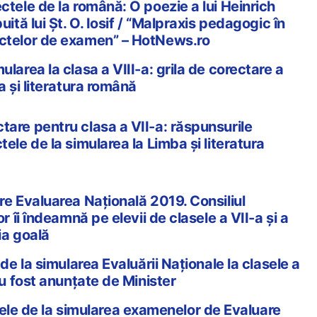
ctele de la română: O poezie a lui Heinrich
uită lui Șt. O. Iosif / “Malpraxis pedagogic în
ectelor de examen” – HotNews.ro
ularea la clasa a VIII-a: grila de corectare a
ba și literatura română
tare pentru clasa a VII-a: răspunsurile
tele de la simularea la Limba și literatura
re Evaluarea Națională 2019. Consiliul
or îi îndeamnă pe elevii de clasele a VII-a și a
ia goală
 de la simularea Evaluării Naționale la clasele a
 au fost anunțate de Minister
 de la simularea examenelor de Evaluare