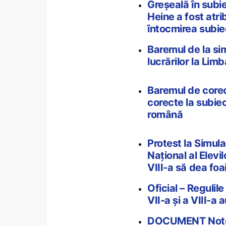
Greșeală în subie
Heine a fost atrib
întocmirea subi
Baremul de la sim
lucrărilor la Lim
Baremul de corec
corecte la subiec
română
Protest la Simula
Național al Elevil
VIII-a să dea foa
Oficial – Regulile
VII-a și a VIII-a
DOCUMENT Notele