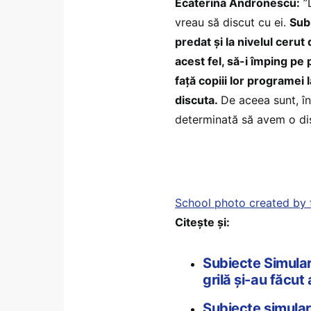
Ecaterina Andronescu:
”D
vreau să discut cu ei.
Subi
predat și la nivelul ceru
acest fel, să-i împing pe 
față copiii lor programei 
discuta.
De aceea sunt, înt
determinată să avem o disc
School photo created by 
Citește și:
Subiecte Simular
grilă și-au făcut
Subiecte simulare