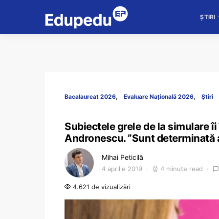
ȘTIRI
Bacalaureat 2026
Evaluare Națională 2026
Știri
Subiectele grele de la simulare îi
Andronescu. ”Sunt determinată am
Mihai Peticilă
4 aprilie 2019
4 minute read
4.621 de vizualizări