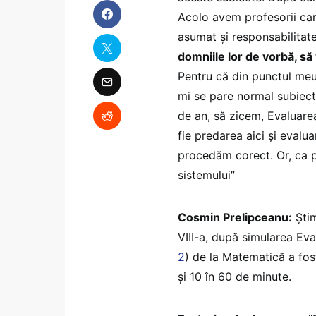
Acolo avem profesorii care
asumat și responsabilitate
domniile lor de vorbă, s
Pentru că din punctul meu 
mi se pare normal subiecte
de an, să zicem, Evaluare
fie predarea aici și evalu
procedăm corect. Or, ca pr
sistemului”
Cosmin Prelipceanu:
Știm
VIII-a, după simularea Evalu
2
) de la Matematică a fos
și 10 în 60 de minute.