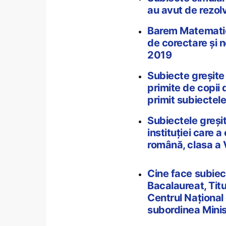
au avut de rezolv
Barem Matematică
de corectare și n
2019
Subiecte greșite 
primite de copii 
primit subiectele
Subiectele greși
instituției care 
română, clasa a V
Cine face subiec
Bacalaureat, Tit
Centrul Naţional
subordinea Minis