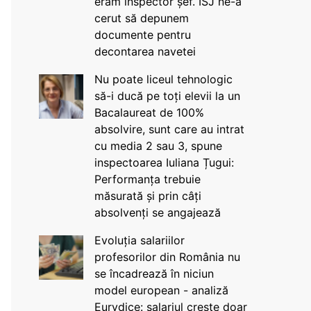
eram inspector șef. ISJ ne-a
cerut să depunem
documente pentru
decontarea navetei
Nu poate liceul tehnologic
să-i ducă pe toți elevii la un
Bacalaureat de 100%
absolvire, sunt care au intrat
cu media 2 sau 3, spune
inspectoarea Iuliana Țugui:
Performanța trebuie
măsurată și prin câți
absolvenți se angajează
Evoluția salariilor
profesorilor din România nu
se încadrează în niciun
model european - analiză
Eurydice: salariul crește doar