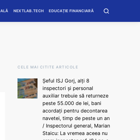
OALĂ
NEXTLAB.TECH
EDUCAȚIE FINANCIARĂ
CELE MAI CITITE ARTICOLE
Șeful ISJ Gorj, alți 8
inspectori și personal
auxiliar trebuie să returneze
peste 55.000 de lei, bani
acordați pentru decontarea
navetei, timp de peste un an
/ Inspectorul general, Marian
Staicu: La vremea aceea nu