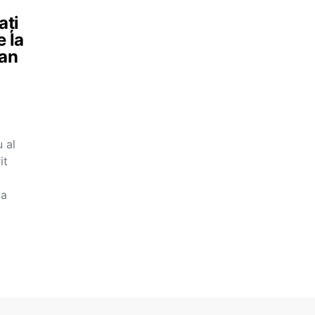
ați
e la
 an
u al
it
ia