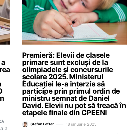
Premieră: Elevii de clasele
 a
primare sunt excluși de la
erea
olimpiadele și concursurile
școlare 2025. Ministerul
n
Educației le-a interzis să
O
participe prin primul ordin de
im
ministru semnat de Daniel
David. Elevii nu pot să treacă în
etapele finale din CPEENI
că
18 ianuarie 2025
Ștefan Lefter
sa a