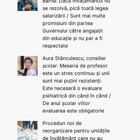
Barna: Dacă învățământul nu
se rezolvă, pică toată legea
salarizării / Sunt mai multe
promisiuni din partea
Guvernului către angajații
din educație și nu par a fi
respectate
Aura Stănculescu, consilier
școlar: Meseria de profesor
este un stres continuu și unii
sunt mai puțini rezistenți.
Este necesară o evaluare
psihiatrică din când în când /
De anul școlar viitor
evaluarea este obligatorie
Proceduri noi de
reorganizare pentru unitățile
de învățământ care nu au