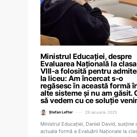
Ministrul Educației, despre
Evaluarea Națională la clasa
VIII-a folosită pentru admit
la liceu: Am încercat s-o
regăsesc în această formă î
alte sisteme și nu am găsit. 
să vedem cu ce soluție ven
29 ianuarie 2025
Ștefan Lefter
Ministrul Educației, Daniel David, susține 
actuala formă a Evaluării Naționale la cla