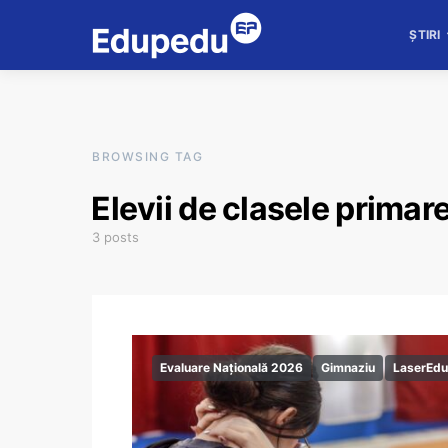
ȘTIRI
BROWSING TAG
⁠Elevii de clasele primar
3 posts
Evaluare Națională 2026
Gimnaziu
LaserEdu