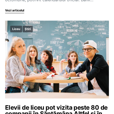
Vezi articolul
Liceu
Știri
Elevii de liceu pot vizita peste 80 de
companii în Săptămâna Altfel și în