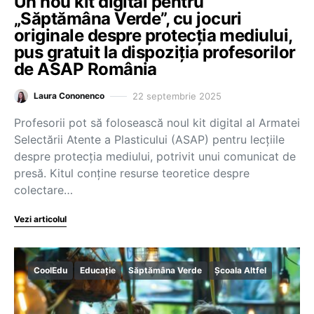
Un nou kit digital pentru
„Săptămâna Verde”, cu jocuri
originale despre protecția mediului,
pus gratuit la dispoziția profesorilor
de ASAP România
22 septembrie 2025
Laura Cononenco
Profesorii pot să folosească noul kit digital al Armatei
Selectării Atente a Plasticului (ASAP) pentru lecțiile
despre protecția mediului, potrivit unui comunicat de
presă. Kitul conține resurse teoretice despre
colectare…
Vezi articolul
CoolEdu
Educație
Săptămâna Verde
Școala Altfel