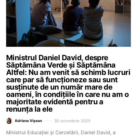
Ministrul Daniel David, despre
Săptămâna Verde și Săptămâna
Altfel: Nu am venit să schimb lucruri
care par să funcționeze sau sunt
susținute de un număr mare de
oameni, în condițiile în care nu am o
majoritate evidentă pentru a
renunța la ele
30 octombrie 2025
Adriana Vișean
Ministrul Educației și Cercetării, Daniel David, a