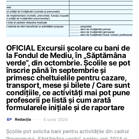
OFICIAL Excursii școlare cu bani de
la Fondul de Mediu, în „Săptămâna
verde”, din octombrie. Școlile se pot
înscrie până în septembrie și
primesc cheltuielile pentru cazare,
transport, mese și bilete / Care sunt
condițiile, ce activități mai pot pune
profesorii pe listă și cum arată
formularele inițiale și de raportare
6 iunie 2024
Redacția
Școlile pot solicita bani pentru activitățile din cadrul
Programului „Săptămâna verde”, pentru anii 2024 și