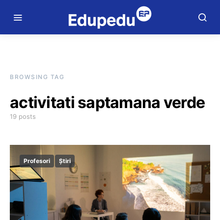
BROWSING TAG
activitati saptamana verde
19 posts
Profesori
Știri