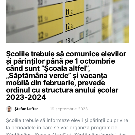
Școlile trebuie să comunice elevilor
și părinților până pe 1 octombrie
când sunt ”Școala altfel”,
„Săptămâna verde” și vacanța
mobilă din februarie, prevede
ordinul cu structura anului școlar
2023-2024
19 septembrie 2023
Ștefan Lefter
Școlile trebuie să informeze elevii și părinții cu privire
la perioadele în care se vor organiza programele
Săptămâna „Școala Altfel” și „Săptămâna Verde”, dar