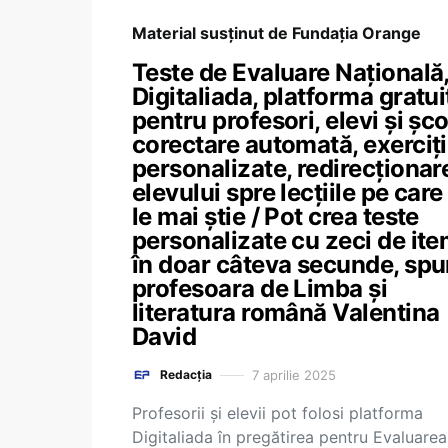
Material susținut de Fundația Orange
Teste de Evaluare Națională,
Digitaliada, platforma gratui
pentru profesori, elevi și școl
corectare automată, exerciți
personalizate, redirecționar
elevului spre lecțiile pe care
le mai știe / Pot crea teste
personalizate cu zeci de ite
în doar câteva secunde, sp
profesoara de Limba și
literatura română Valentina
David
7 aprilie 2025
Redacția
Profesorii și elevii pot folosi platforma
Digitaliada în pregătirea pentru Evaluarea