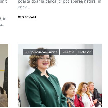
smit
poartă doar la bancă, ci pot apărea natural în
orice…
Vezi articolul
, în
la…
BCR pentru comunitate
Educație
Profesori