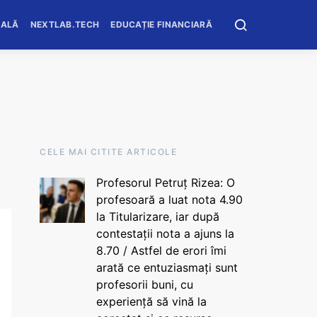
OALĂ
NEXTLAB.TECH
EDUCAȚIE FINANCIARĂ
CELE MAI CITITE ARTICOLE
Profesorul Petruț Rizea: O
profesoară a luat nota 4.90
la Titularizare, iar după
contestații nota a ajuns la
8.70 / Astfel de erori îmi
arată ce entuziasmați sunt
profesorii buni, cu
experiență să vină la