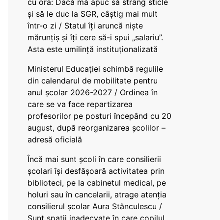
cu ora: Dacă mă apuc să strâng sticle
și să le duc la SGR, câștig mai mult
într-o zi / Statul îți aruncă niște
mărunțiș și îți cere să-i spui „salariu”.
Asta este umilință instituționalizată
Ministerul Educației schimbă regulile
din calendarul de mobilitate pentru
anul școlar 2026-2027 / Ordinea în
care se va face repartizarea
profesorilor pe posturi începând cu 20
august, după reorganizarea școlilor –
adresă oficială
Încă mai sunt școli în care consilierii
școlari își desfășoară activitatea prin
biblioteci, pe la cabinetul medical, pe
holuri sau în cancelarii, atrage atenția
consilierul școlar Aura Stănculescu /
Sunt spații inadecvate în care copilul