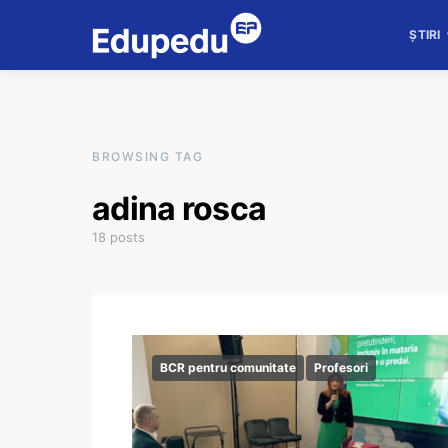
ȘTIRI
BROWSING TAG
adina rosca
18 posts
BCR pentru comunitate
Profesori