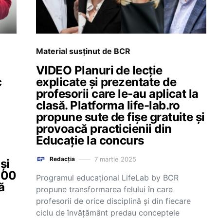
Material susținut de BCR
VIDEO Planuri de lecție
c
explicate și prezentate de
profesorii care le-au aplicat la
clasă. Platforma life-lab.ro
propune sute de fișe gratuite și
provoacă practicienii din
Educație la concurs
7 martie 2025
Redacția
și
.000
Programul educațional LifeLab by BCR
ă
propune transformarea felului în care
profesorii de orice disciplină și din fiecare
ciclu de învățământ predau conceptele