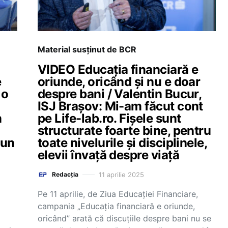
Material susținut de BCR
VIDEO Educația financiară e
e
oriunde, oricând și nu e doar
 o
despre bani / Valentin Bucur,
ISJ Brașov: Mi-am făcut cont
n
pe Life-lab.ro. Fișele sunt
structurate foarte bine, pentru
 un
toate nivelurile și disciplinele,
elevii învață despre viață
11 aprilie 2025
Redacția
Pe 11 aprilie, de Ziua Educației Financiare,
campania „Educația financiară e oriunde,
oricând” arată că discuțiile despre bani nu se