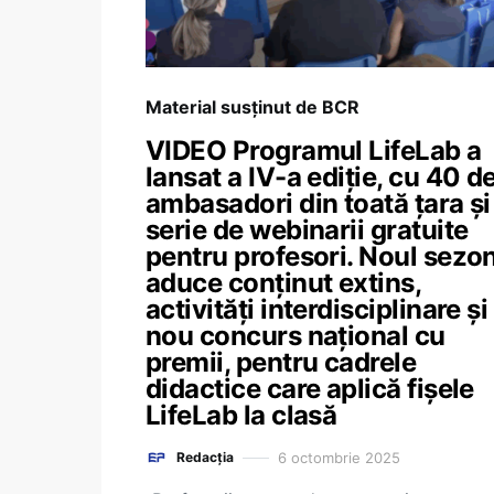
Material susținut de BCR
VIDEO Programul LifeLab a
lansat a IV-a ediție, cu 40 d
ambasadori din toată țara și
serie de webinarii gratuite
pentru profesori. Noul sezo
aduce conținut extins,
activități interdisciplinare și
nou concurs național cu
premii, pentru cadrele
didactice care aplică fișele
LifeLab la clasă
6 octombrie 2025
Redacția