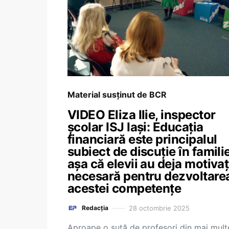
Material susținut de BCR
VIDEO Eliza Ilie, inspector
școlar ISJ Iași: Educația
financiară este principalul
subiect de discuție în familie
așa că elevii au deja motivaț
necesară pentru dezvoltare
acestei competențe
28 octombrie 2025
Redacția
Aproape o sută de profesori din mai mult