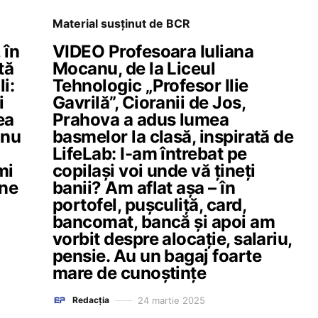
Material susținut de BCR
 în
VIDEO Profesoara Iuliana
tă
Mocanu, de la Liceul
i:
Tehnologic „Profesor Ilie
i
Gavrilă”, Cioranii de Jos,
ea
Prahova a adus lumea
 nu
basmelor la clasă, inspirată de
LifeLab: I-am întrebat pe
mi
copilași voi unde vă țineți
une
banii? Am aflat așa – în
portofel, pușculiță, card,
bancomat, bancă și apoi am
vorbit despre alocație, salariu,
pensie. Au un bagaj foarte
mare de cunoștințe
24 martie 2025
Redacția