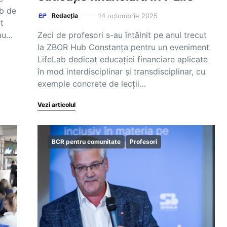
ab de
14 octombrie 2025
Redacția
t
 au…
Zeci de profesori s-au întâlnit pe anul trecut
la ZBOR Hub Constanța pentru un eveniment
LifeLab dedicat educației financiare aplicate
în mod interdisciplinar și transdisciplinar, cu
exemple concrete de lecții…
Vezi articolul
BCR pentru comunitate
Profesori