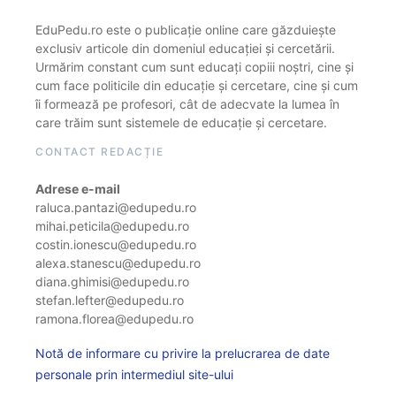
EduPedu.ro este o publicație online care găzduiește
exclusiv articole din domeniul educației și cercetării.
Urmărim constant cum sunt educați copiii noștri, cine și
cum face politicile din educație și cercetare, cine și cum
îi formează pe profesori, cât de adecvate la lumea în
care trăim sunt sistemele de educație și cercetare.
CONTACT REDACȚIE
Adrese e-mail
raluca.pantazi@edupedu.ro
mihai.peticila@edupedu.ro
costin.ionescu@edupedu.ro
alexa.stanescu@edupedu.ro
diana.ghimisi@edupedu.ro
stefan.lefter@edupedu.ro
ramona.florea@edupedu.ro
Notă de informare cu privire la prelucrarea de date
personale prin intermediul site-ului