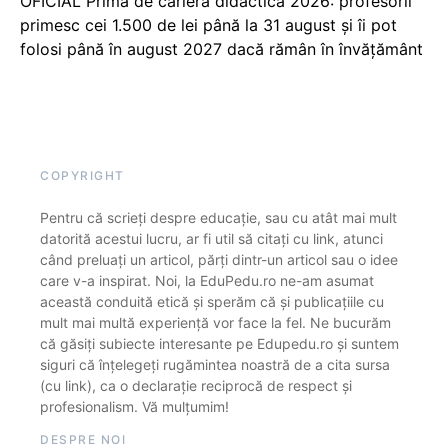
OFICIAL Prima de carieră didactică 2026: profesorii
primesc cei 1.500 de lei până la 31 august și îi pot
folosi până în august 2027 dacă rămân în învățământ
COPYRIGHT
Pentru că scrieți despre educație, sau cu atât mai mult
datorită acestui lucru, ar fi util să citați cu link, atunci
când preluați un articol, părți dintr-un articol sau o idee
care v-a inspirat. Noi, la EduPedu.ro ne-am asumat
această conduită etică și sperăm că și publicațiile cu
mult mai multă experiență vor face la fel. Ne bucurăm
că găsiți subiecte interesante pe Edupedu.ro și suntem
siguri că înțelegeți rugămintea noastră de a cita sursa
(cu link), ca o declarație reciprocă de respect și
profesionalism. Vă mulțumim!
DESPRE NOI