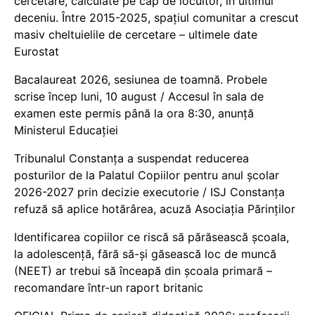
cercetare, calculate pe cap de locuitor, în ultimul
deceniu. Între 2015-2025, spațiul comunitar a crescut
masiv cheltuielile de cercetare – ultimele date
Eurostat
Bacalaureat 2026, sesiunea de toamnă. Probele
scrise încep luni, 10 august / Accesul în sala de
examen este permis până la ora 8:30, anunță
Ministerul Educației
Tribunalul Constanța a suspendat reducerea
posturilor de la Palatul Copiilor pentru anul școlar
2026-2027 prin decizie executorie / ISJ Constanța
refuză să aplice hotărârea, acuză Asociația Părinților
Identificarea copiilor ce riscă să părăsească școala,
la adolescență, fără să-și găsească loc de muncă
(NEET) ar trebui să înceapă din școala primară –
recomandare într-un raport britanic