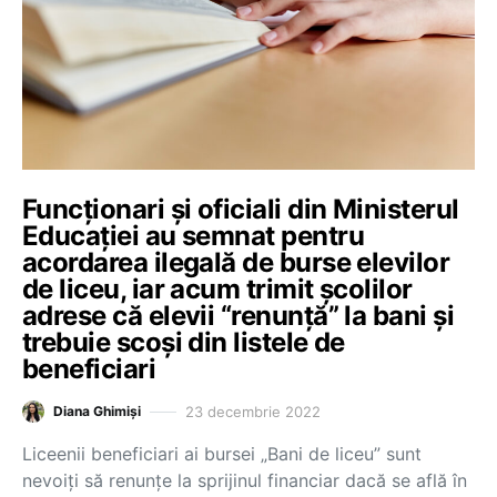
Funcționari și oficiali din Ministerul
Educației au semnat pentru
acordarea ilegală de burse elevilor
de liceu, iar acum trimit școlilor
adrese că elevii “renunță” la bani și
trebuie scoși din listele de
beneficiari
23 decembrie 2022
Diana Ghimiși
Liceenii beneficiari ai bursei „Bani de liceu” sunt
nevoiți să renunțe la sprijinul financiar dacă se află în