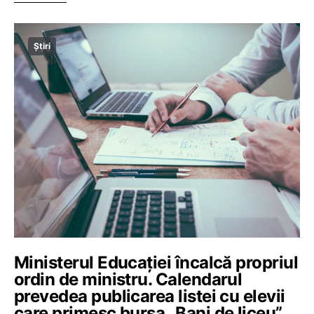
Știri
Ministerul Educației încalcă propriul
ordin de ministru. Calendarul
prevedea publicarea listei cu elevii
care primesc bursa „Bani de liceu”