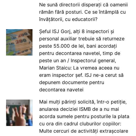
Ne sună directorii disperați că oamenii
rămân fără posturi. Ce se întâmplă cu
învățătorii, cu educatorii?
Șeful ISJ Gorj, alți 8 inspectori și
personal auxiliar trebuie să returneze
peste 55.000 de lei, bani acordați
pentru decontarea navetei, timp de
peste un an / Inspectorul general,
Marian Staicu: La vremea aceea nu
eram inspector șef. ISJ ne-a cerut să
depunem documente pentru
decontarea navetei
Mai mulți părinți solicită, într-o petiție,
anularea deciziei ISMB de a nu mai
acorda sumele pentru posturile la plata
cu ora din cadrul cluburilor copiilor:
Multe cercuri de activități extrașcolare