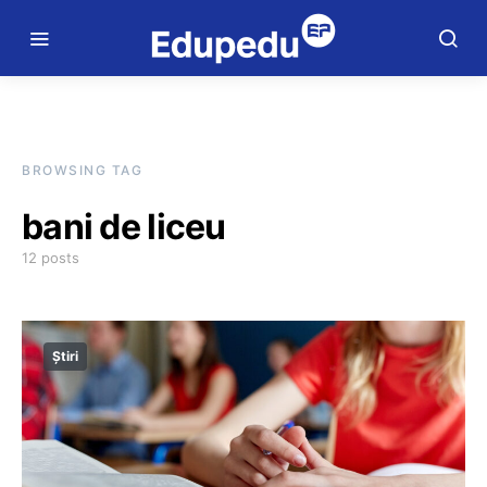
BROWSING TAG
bani de liceu
12 posts
Știri