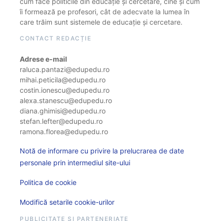
cum face politicile din educație și cercetare, cine și cum
îi formează pe profesori, cât de adecvate la lumea în
care trăim sunt sistemele de educație și cercetare.
CONTACT REDACȚIE
Adrese e-mail
raluca.pantazi@edupedu.ro
mihai.peticila@edupedu.ro
costin.ionescu@edupedu.ro
alexa.stanescu@edupedu.ro
diana.ghimisi@edupedu.ro
stefan.lefter@edupedu.ro
ramona.florea@edupedu.ro
Notă de informare cu privire la prelucrarea de date
personale prin intermediul site-ului
Politica de cookie
Modifică setarile cookie-urilor
PUBLICITATE ȘI PARTENERIATE