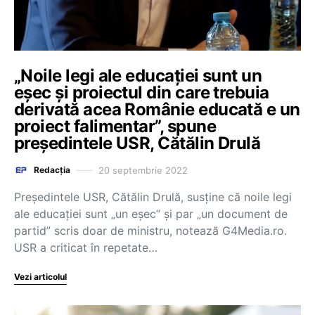
„Noile legi ale educaţiei sunt un
eşec şi proiectul din care trebuia
derivată acea Românie educată e un
proiect falimentar”, spune
președintele USR, Cătălin Drulă
20 septembrie 2022
Redacția
Preşedintele USR, Cătălin Drulă, susţine că noile legi
ale educaţiei sunt „un eşec” şi par „un document de
partid” scris doar de ministru, notează G4Media.ro.
USR a criticat în repetate…
Vezi articolul