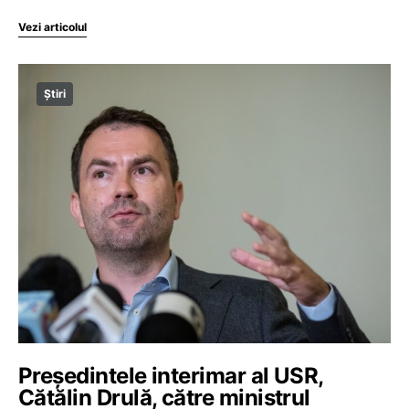
Vezi articolul
Știri
Președintele interimar al USR,
Cătălin Drulă, către ministrul