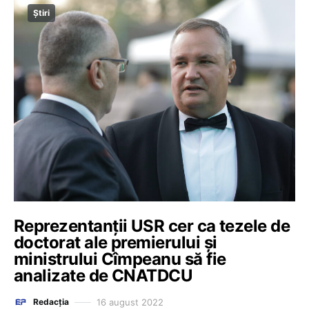
Știri
Reprezentanţii USR cer ca tezele de
doctorat ale premierului şi
ministrului Cîmpeanu să fie
analizate de CNATDCU
16 august 2022
Redacția