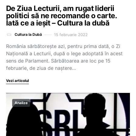
De Ziua Lecturii, am rugat liderii
politici să ne recomande o carte.
Iată ce a ieșit – Cultura la dubă
15 februarie 2022
Cultura la Dubă
România sărbătorește azi, pentru prima dată, o Zi
Națională a Lecturii, după o lege adoptată în acest
sens de Parlament. Sărbătoarea are loc pe 15
februarie, de ziua de naștere…
Vezi articolul
Analize