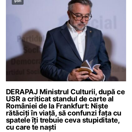
Știri
DERAPAJ Ministrul Culturii, după ce
USR a criticat standul de carte al
României de la Frankfurt: Niște
rătăciți în viață, să confunzi fața cu
spatele îți trebuie ceva stupiditate,
cu care te naști