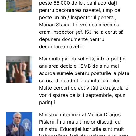
peste 55.000 de lei, bani acordați
pentru decontarea navetei, timp de
peste un an / Inspectorul general,
Marian Staicu: La vremea aceea nu
eram inspector șef. ISJ ne-a cerut să
depunem documente pentru
decontarea navetei
Mai mulți părinți solicită, într-o petiție,
anularea deciziei ISMB de a nu mai
acorda sumele pentru posturile la plata
cu ora din cadrul cluburilor copiilor:
Multe cercuri de activități extrașcolare
vor dispărea de la 1 septembrie, spun
părinții
Ministrul interimar al Muncii Dragos
Pîslaru: În urma ultimelor discuții cu
ministrul Educației lucrurile sunt mult