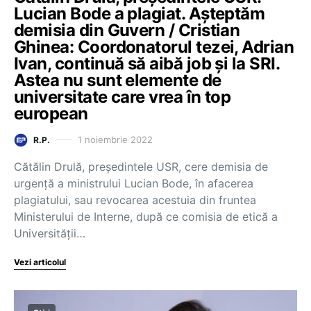
Lucian Bode a plagiat. Așteptăm
demisia din Guvern / Cristian
Ghinea: Coordonatorul tezei, Adrian
Ivan, continuă să aibă job și la SRI.
Astea nu sunt elemente de
universitate care vrea în top
european
1 noiembrie 2022
R.P.
Cătălin Drulă, președintele USR, cere demisia de
urgență a ministrului Lucian Bode, în afacerea
plagiatului, sau revocarea acestuia din fruntea
Ministerului de Interne, după ce comisia de etică a
Universității…
Vezi articolul