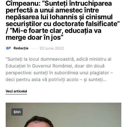
Cîmpeanu: “Sunteți întruchiparea
perfectă a unui amestec între
nepăsarea lui Iohannis și cinismul
securiștilor cu doctorate falsificate”
/ “Mi-e foarte clar, educația va
merge doar în jos”
20 iunie 2022
Redacția
“Sunteți la locul dumneavoastră, adică ministru al
Educației în Guvernul României, doar din două
perspective: sunteți în subordinea unui plagiator –
deci pentru asta vă potriviți acolo – și sunteți…
Vezi articolul
Știri