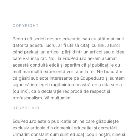
COPYRIGHT
Pentru că scrieți despre educație, sau cu atât mai mult
datorită acestui lucru, ar fi util să citați cu link, atunci
când preluați un articol, părți dintr-un articol sau o idee
care v-a inspirat. Noi, la EduPedu.ro ne-am asumat
această conduită etică și sperăm că și publicațiile cu
mult mai multă experiență vor face la fel. Ne bucurăm
că găsiți subiecte interesante pe Edupedu.ro și suntem
siguri că înțelegeți rugămintea noastră de a cita sursa
(cu link), ca o declarație reciprocă de respect și
profesionalism. Vă mulțumim!
DESPRE NOI
EduPedu.ro este o publicație online care găzduiește
exclusiv articole din domeniul educației și cercetării.
Urmărim constant cum sunt educați copiii noștri, cine și