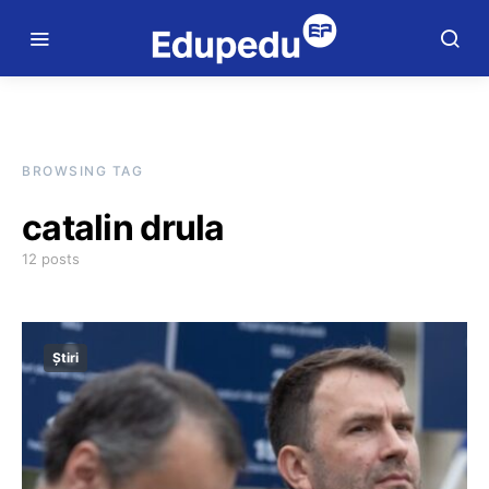
BROWSING TAG
catalin drula
12 posts
Știri