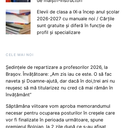
de maiștri-instructori
Elevii de clasa a IX-a încep anul școlar
2026-2027 cu manuale noi / Cărțile
sunt gratuite și diferă în funcție de
profil și specializare
CELE MAI NOI
Ședințele de repartizare a profesorilor 2026, la
Brașov. Învățătoare: „Am zis iau ce este. O să fac
naveta și Doamne-ajută, dar dacă în doi,trei ani nu
reușesc să mă titularizez nu cred că mai rămân în
învățământ”
Săptămâna viitoare vom aproba memorandumul
necesar pentru ocuparea posturilor în creșele care
vor fi finalizate în perioada următoare, spune
premierul Bolojan, la 2 zile după ce s-au afișat