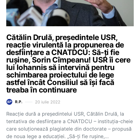
Cătălin Drulă, președintele USR,
reacție virulentă la propunerea de
desființare a CNATDCU: Să-ți fie
rușine, Sorin Cîmpeanu! USR îi cere
lui Iohannis să intervină pentru
schimbarea proiectului de lege
astfel încât Consiliul să își facă
treaba în continuare
20 iulie 2022
R.P.
Reacție dură a președintelui USR, Cătălin Drulă, la
tentativa de desființare a CNATDCU – instituția-cheie
care soluționează plagiatele din doctorate – propusă
de noua lege a educației. „Să-ți fie rușine,…