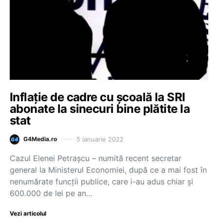
Inflație de cadre cu școală la SRI
abonate la sinecuri bine plătite la
stat
5 ianuarie 2022
G4Media.ro
Cazul Elenei Petrașcu – numită recent secretar
general la Ministerul Economiei, după ce a mai fost în
nenumărate funcții publice, care i-au adus chiar și
600.000 de lei pe an…
Vezi articolul