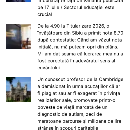
îmbunătățite față de varianta publicată
pe 17 iulie / Sectorul educației este
crucial
De la 4.90 la Titularizare 2026, o
învățătoare din Sibiu a primit nota 8.70
după contestație: Când am văzut nota
inițială, nu mă puteam opri din plâns.
Mi-am dat seama că lucrarea mea nu a
fost corectată în adevăratul sens al
cuvântului
Un cunoscut profesor de la Cambridge
a demisionat în urma acuzațiilor că ar
fi plagiat sau ar fi exagerat în privința
realizărilor sale, promovate printr-o
poveste de viață marcată de un
diagnostic de autism, zeci de
maratoane parcurse și milioane de lire
strânse în scopuri caritabile