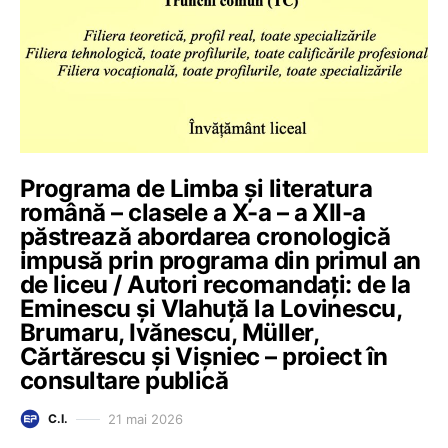
Programa de Limba și literatura
română – clasele a X-a – a XII-a
păstrează abordarea cronologică
impusă prin programa din primul an
de liceu / Autori recomandați: de la
Eminescu și Vlahuță la Lovinescu,
Brumaru, Ivănescu, Müller,
Cărtărescu și Vișniec – proiect în
consultare publică
21 mai 2026
C.I.