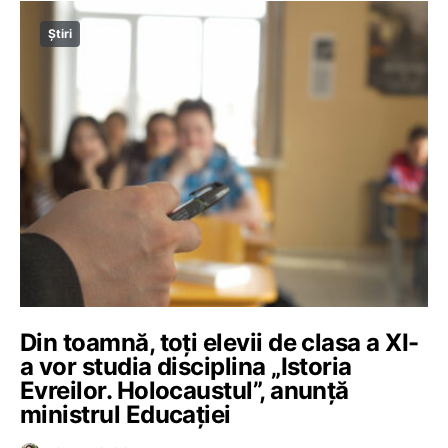
Știri
Din toamnă, toți elevii de clasa a XI-
a vor studia disciplina „Istoria
Evreilor. Holocaustul”, anunță
ministrul Educației