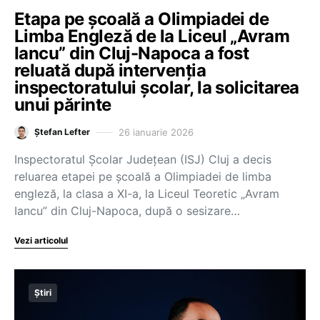
Etapa pe școală a Olimpiadei de
Limba Engleză de la Liceul „Avram
Iancu” din Cluj-Napoca a fost
reluată după intervenția
inspectoratului școlar, la solicitarea
unui părinte
26 ianuarie 2026
Ștefan Lefter
Inspectoratul Școlar Județean (ISJ) Cluj a decis
reluarea etapei pe școală a Olimpiadei de limba
engleză, la clasa a XI-a, la Liceul Teoretic „Avram
Iancu” din Cluj-Napoca, după o sesizare…
Vezi articolul
Știri