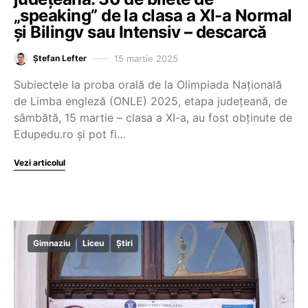
„speaking” de la clasa a XI-a Normal
și Bilingv sau Intensiv – descarcă
15 martie 2025
Ștefan Lefter
Subiectele la proba orală de la Olimpiada Națională
de Limba engleză (ONLE) 2025, etapa județeană, de
sâmbătă, 15 martie – clasa a XI-a, au fost obținute de
Edupedu.ro și pot fi…
Vezi articolul
Gimnaziu
Liceu
Știri