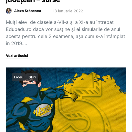
18 ianuarie 2022
Alexa Stănescu
Mulți elevi de clasele a-VII-a și a XI-a au întrebat
Edupedu.ro dacă vor susține și ei simulările de anul
acesta pentru cele 2 examene, așa cum s-a întâmplat
în 2019.…
Vezi articolul
Liceu
Știri