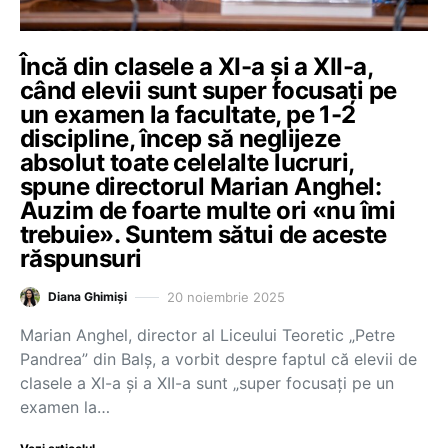
Încă din clasele a XI-a și a XII-a,
când elevii sunt super focusați pe
un examen la facultate, pe 1-2
discipline, încep să neglijeze
absolut toate celelalte lucruri,
spune directorul Marian Anghel:
Auzim de foarte multe ori «nu îmi
trebuie». Suntem sătui de aceste
răspunsuri
20 noiembrie 2025
Diana Ghimiși
Marian Anghel, director al Liceului Teoretic „Petre
Pandrea” din Balș, a vorbit despre faptul că elevii de
clasele a XI-a și a XII-a sunt „super focusați pe un
examen la…