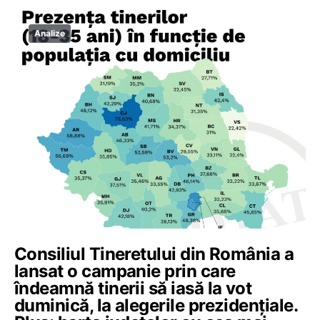
Analize
Consiliul Tineretului din România a
lansat o campanie prin care
îndeamnă tinerii să iasă la vot
duminică, la alegerile prezidențiale.