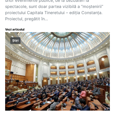
unor evenimente publice, de la dezbateri la
spectacole, sunt doar partea vizibilă a “moștenirii”
proiectului Capitala Tineretului – ediția Constanța.
Proiectul, pregătit în…
Vezi articolul
Știri