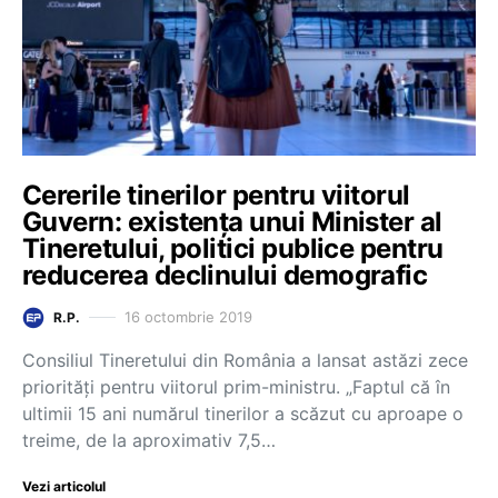
Cererile tinerilor pentru viitorul
Guvern: existența unui Minister al
Tineretului, politici publice pentru
reducerea declinului demografic
16 octombrie 2019
R.P.
Consiliul Tineretului din România a lansat astăzi zece
priorități pentru viitorul prim-ministru. „Faptul că în
ultimii 15 ani numărul tinerilor a scăzut cu aproape o
treime, de la aproximativ 7,5…
Vezi articolul