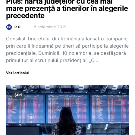
Plus: harta județelor cu cea mai
mare prezență a tinerilor în alegerile
precedente
8 noiembrie 2019
R.P.
Consiliul Tineretului din România a lansat o campanie
prin care îi îndeamnă pe tineri să participe la alegerile
prezidențiale. Duminică, 10 noiembrie, se desfășoară
primul tur al scrutinului prezidențial. „O…
Vezi articolul
Știri