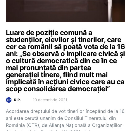
Luare de poziție comună a
studenților, elevilor și tinerilor, care
cer ca românii să poată vota de la 16
ani: „Se observă o implicare civică și
o cultură democratică din ce în ce
mai pronunțată din partea
generației tinere, fiind mult mai
implicată în acțiuni civice care au ca
scop consolidarea democrației”
10 decembrie 2021
R.P.
Acordarea dreptului de vot tinerilor începând de la 16
ani este cerută unanim de Consiliul Tineretului din
România (CTR), de Alianța Națională a Organizațiilor