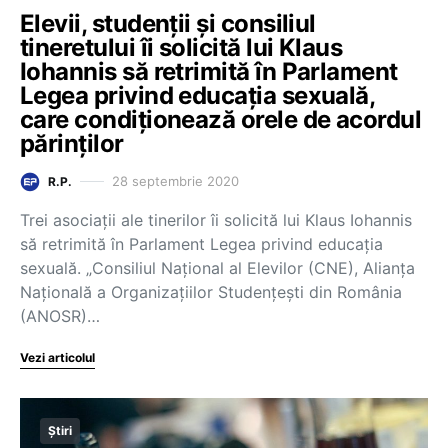
Elevii, studenții și consiliul
tineretului îi solicită lui Klaus
Iohannis să retrimită în Parlament
Legea privind educația sexuală,
care condiționează orele de acordul
părinților
28 septembrie 2020
R.P.
Trei asociații ale tinerilor îi solicită lui Klaus Iohannis
să retrimită în Parlament Legea privind educația
sexuală. „Consiliul Național al Elevilor (CNE), Alianța
Națională a Organizațiilor Studențești din România
(ANOSR)…
Vezi articolul
Știri