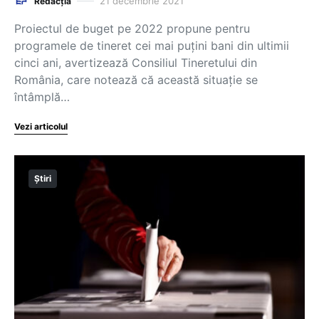
21 decembrie 2021
Redacția
Proiectul de buget pe 2022 propune pentru
programele de tineret cei mai puțini bani din ultimii
cinci ani, avertizează Consiliul Tineretului din
România, care notează că această situație se
întâmplă…
Vezi articolul
Știri