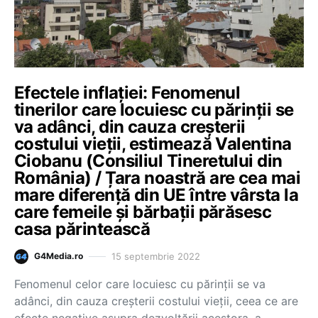
Efectele inflației: Fenomenul
tinerilor care locuiesc cu părinții se
va adânci, din cauza creșterii
costului vieții, estimează Valentina
Ciobanu (Consiliul Tineretului din
România) / Țara noastră are cea mai
mare diferență din UE între vârsta la
care femeile și bărbații părăsesc
casa părintească
15 septembrie 2022
G4Media.ro
Fenomenul celor care locuiesc cu părinții se va
adânci, din cauza creșterii costului vieții, ceea ce are
efecte negative asupra dezvoltării acestora, a