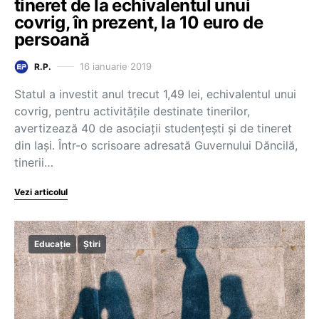
tineret de la echivalentul unui
covrig, în prezent, la 10 euro de
persoană
16 ianuarie 2019
R.P.
Statul a investit anul trecut 1,49 lei, echivalentul unui
covrig, pentru activitățile destinate tinerilor,
avertizează 40 de asociații studențești și de tineret
din Iași. Într-o scrisoare adresată Guvernului Dăncilă,
tinerii…
Vezi articolul
Educație
Știri