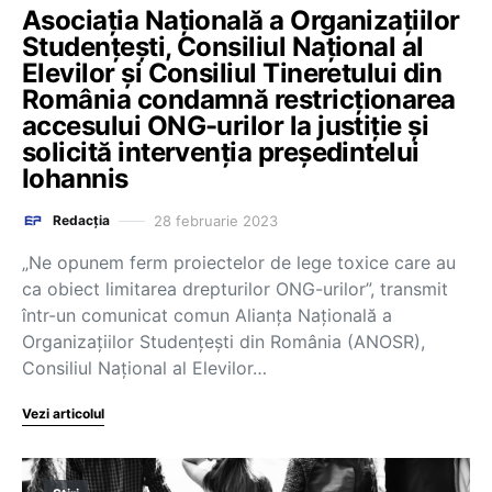
Asociația Națională a Organizațiilor
Studențești, Consiliul Național al
Elevilor și Consiliul Tineretului din
România condamnă restricționarea
accesului ONG-urilor la justiție și
solicită intervenția președintelui
Iohannis
28 februarie 2023
Redacția
„Ne opunem ferm proiectelor de lege toxice care au
ca obiect limitarea drepturilor ONG-urilor”, transmit
într-un comunicat comun Alianța Națională a
Organizațiilor Studențești din România (ANOSR),
Consiliul Național al Elevilor…
Vezi articolul