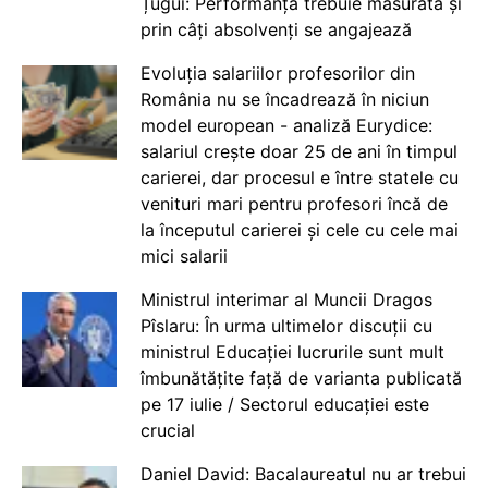
Țugui: Performanța trebuie măsurată și
prin câți absolvenți se angajează
Evoluția salariilor profesorilor din
România nu se încadrează în niciun
model european - analiză Eurydice:
salariul crește doar 25 de ani în timpul
carierei, dar procesul e între statele cu
venituri mari pentru profesori încă de
la începutul carierei și cele cu cele mai
mici salarii
Ministrul interimar al Muncii Dragos
Pîslaru: În urma ultimelor discuții cu
ministrul Educației lucrurile sunt mult
îmbunătățite față de varianta publicată
pe 17 iulie / Sectorul educației este
crucial
Daniel David: Bacalaureatul nu ar trebui