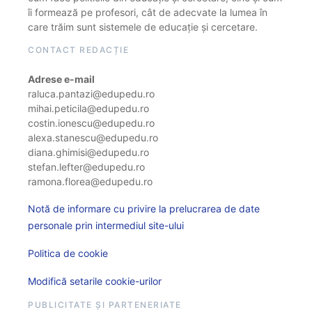
îi formează pe profesori, cât de adecvate la lumea în
care trăim sunt sistemele de educație și cercetare.
CONTACT REDACȚIE
Adrese e-mail
raluca.pantazi@edupedu.ro
mihai.peticila@edupedu.ro
costin.ionescu@edupedu.ro
alexa.stanescu@edupedu.ro
diana.ghimisi@edupedu.ro
stefan.lefter@edupedu.ro
ramona.florea@edupedu.ro
Notă de informare cu privire la prelucrarea de date
personale prin intermediul site-ului
Politica de cookie
Modifică setarile cookie-urilor
PUBLICITATE ȘI PARTENERIATE