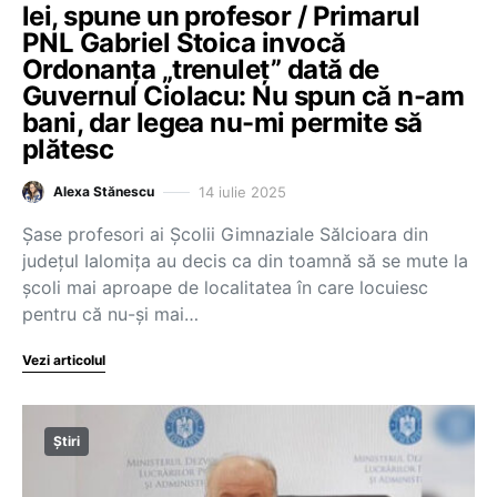
lei, spune un profesor / Primarul
PNL Gabriel Stoica invocă
Ordonanța „trenuleț” dată de
Guvernul Ciolacu: Nu spun că n-am
bani, dar legea nu-mi permite să
plătesc
14 iulie 2025
Alexa Stănescu
Șase profesori ai Școlii Gimnaziale Sălcioara din
județul Ialomița au decis ca din toamnă să se mute la
școli mai aproape de localitatea în care locuiesc
pentru că nu-și mai…
Vezi articolul
Știri