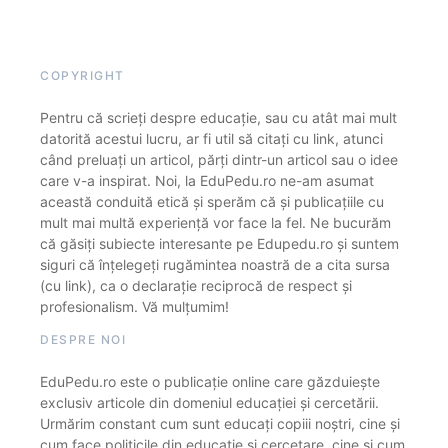
COPYRIGHT
Pentru că scrieți despre educație, sau cu atât mai mult
datorită acestui lucru, ar fi util să citați cu link, atunci
când preluați un articol, părți dintr-un articol sau o idee
care v-a inspirat. Noi, la EduPedu.ro ne-am asumat
această conduită etică și sperăm că și publicațiile cu
mult mai multă experiență vor face la fel. Ne bucurăm
că găsiți subiecte interesante pe Edupedu.ro și suntem
siguri că înțelegeți rugămintea noastră de a cita sursa
(cu link), ca o declarație reciprocă de respect și
profesionalism. Vă mulțumim!
DESPRE NOI
EduPedu.ro este o publicație online care găzduiește
exclusiv articole din domeniul educației și cercetării.
Urmărim constant cum sunt educați copiii noștri, cine și
cum face politicile din educație și cercetare, cine și cum