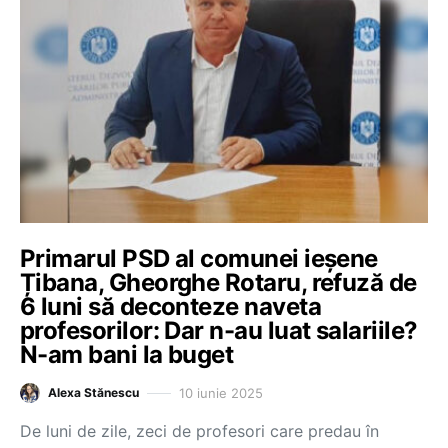
Primarul PSD al comunei ieșene
Țibana, Gheorghe Rotaru, refuză de
6 luni să deconteze naveta
profesorilor: Dar n-au luat salariile?
N-am bani la buget
10 iunie 2025
Alexa Stănescu
De luni de zile, zeci de profesori care predau în