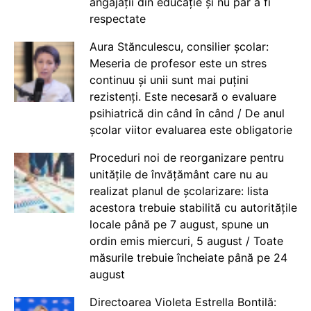
angajații din educație și nu par a fi
respectate
Aura Stănculescu, consilier școlar:
Meseria de profesor este un stres
continuu și unii sunt mai puțini
rezistenți. Este necesară o evaluare
psihiatrică din când în când / De anul
școlar viitor evaluarea este obligatorie
Proceduri noi de reorganizare pentru
unitățile de învățământ care nu au
realizat planul de școlarizare: lista
acestora trebuie stabilită cu autoritățile
locale până pe 7 august, spune un
ordin emis miercuri, 5 august / Toate
măsurile trebuie încheiate până pe 24
august
Directoarea Violeta Estrella Bontilă: