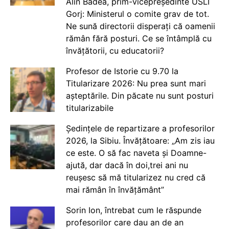
Alin Badea, prim-vicepreședinte USLI
Gorj: Ministerul o comite grav de tot.
Ne sună directorii disperați că oamenii
rămân fără posturi. Ce se întâmplă cu
învățătorii, cu educatorii?
Profesor de Istorie cu 9.70 la
Titularizare 2026: Nu prea sunt mari
așteptările. Din păcate nu sunt posturi
titularizabile
Ședințele de repartizare a profesorilor
2026, la Sibiu. Învățătoare: „Am zis iau
ce este. O să fac naveta și Doamne-
ajută, dar dacă în doi,trei ani nu
reușesc să mă titularizez nu cred că
mai rămân în învățământ”
Sorin Ion, întrebat cum le răspunde
profesorilor care dau an de an