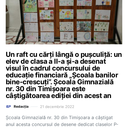
Un raft cu cărți lângă o pușculiță: un
elev de clasa a II-a și-a desenat
visul în cadrul concursului de
educație financiară „Școala banilor
bine-crescuți”. Școala Gimnazială
nr. 30 din Timișoara este
câștigătoarea ediției din acest an
21 decembrie 2022
Redacția
Școala Gimnazială nr. 30 din Timișoara a câștigat
anul acesta concursul de desene dedicat claselor P-