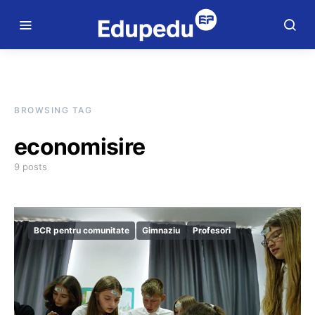
BROWSING TAG
economisire
9 posts
BCR pentru comunitate
Gimnaziu
Profesori