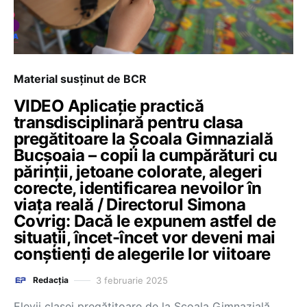
Material susținut de BCR
VIDEO Aplicație practică
transdisciplinară pentru clasa
pregătitoare la Școala Gimnazială
Bucșoaia – copii la cumpărături cu
părinții, jetoane colorate, alegeri
corecte, identificarea nevoilor în
viața reală / Directorul Simona
Covrig: Dacă le expunem astfel de
situații, încet-încet vor deveni mai
conștienți de alegerile lor viitoare
3 februarie 2025
Redacția
Elevii clasei pregătitoare de la Școala Gimnazială