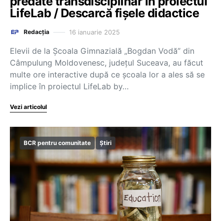
predate transdisciplinar în proiectul
LifeLab / Descarcă fișele didactice
16 ianuarie 2025
Redacția
Elevii de la Școala Gimnazială „Bogdan Vodă” din
Câmpulung Moldovenesc, județul Suceava, au făcut
multe ore interactive după ce școala lor a ales să se
implice în proiectul LifeLab by…
Vezi articolul
BCR pentru comunitate
Știri