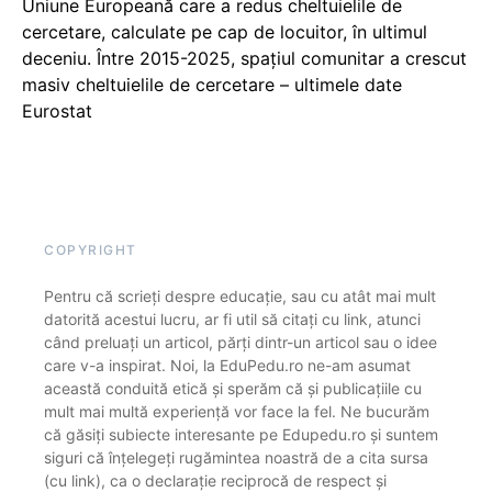
Uniune Europeană care a redus cheltuielile de
cercetare, calculate pe cap de locuitor, în ultimul
deceniu. Între 2015-2025, spațiul comunitar a crescut
masiv cheltuielile de cercetare – ultimele date
Eurostat
COPYRIGHT
Pentru că scrieți despre educație, sau cu atât mai mult
datorită acestui lucru, ar fi util să citați cu link, atunci
când preluați un articol, părți dintr-un articol sau o idee
care v-a inspirat. Noi, la EduPedu.ro ne-am asumat
această conduită etică și sperăm că și publicațiile cu
mult mai multă experiență vor face la fel. Ne bucurăm
că găsiți subiecte interesante pe Edupedu.ro și suntem
siguri că înțelegeți rugămintea noastră de a cita sursa
(cu link), ca o declarație reciprocă de respect și