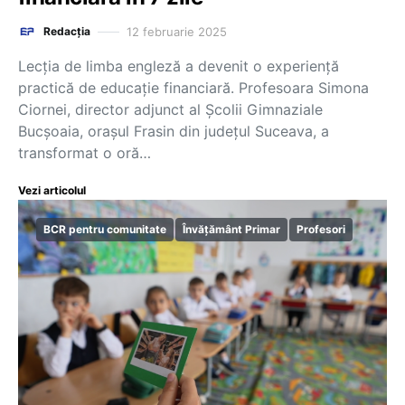
12 februarie 2025
Redacția
Lecția de limba engleză a devenit o experiență
practică de educație financiară. Profesoara Simona
Ciornei, director adjunct al Școlii Gimnaziale
Bucșoaia, orașul Frasin din județul Suceava, a
transformat o oră…
Vezi articolul
BCR pentru comunitate
Învățământ Primar
Profesori