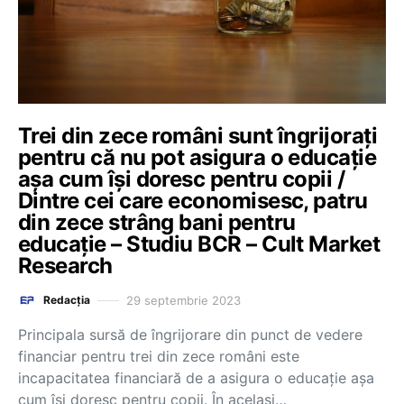
Trei din zece români sunt îngrijorați
pentru că nu pot asigura o educație
așa cum își doresc pentru copii /
Dintre cei care economisesc, patru
din zece strâng bani pentru
educație – Studiu BCR – Cult Market
Research
29 septembrie 2023
Redacția
Principala sursă de îngrijorare din punct de vedere
financiar pentru trei din zece români este
incapacitatea financiară de a asigura o educație așa
cum își doresc pentru copii. În același…