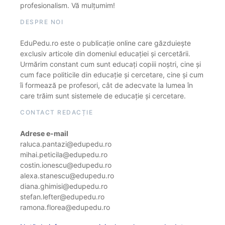
profesionalism. Vă mulțumim!
DESPRE NOI
EduPedu.ro este o publicație online care găzduiește
exclusiv articole din domeniul educației și cercetării.
Urmărim constant cum sunt educați copiii noștri, cine și
cum face politicile din educație și cercetare, cine și cum
îi formează pe profesori, cât de adecvate la lumea în
care trăim sunt sistemele de educație și cercetare.
CONTACT REDACȚIE
Adrese e-mail
raluca.pantazi@edupedu.ro
mihai.peticila@edupedu.ro
costin.ionescu@edupedu.ro
alexa.stanescu@edupedu.ro
diana.ghimisi@edupedu.ro
stefan.lefter@edupedu.ro
ramona.florea@edupedu.ro