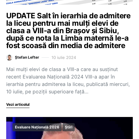
UPDATE Salt în ierarhia de admitere
la liceu pentru mai mulți elevi de
clasa a VIII-a din Brașov și Sibiu,
după ce nota la Limba maternă le-a
fost scoasă din media de admitere
10 iulie 2024
Ștefan Lefter
Mai mulți elevi de clasa a VIII-a care au susținut
recent Evaluarea Națională 2024 VIII-a apar în
ierarhia pentru admiterea la liceu, publicată miercuri,
10 iulie, pe poziții superioare față…
Vezi articolul
Evaluare Națională 2026
Știri