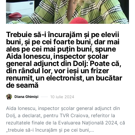
Trebuie să-i încurajăm și pe elevii
buni, și pe cei foarte buni, dar mai
ales pe cei mai puțin buni, spune
Aida Ionescu, inspector școlar
general adjunct din Dolj: Poate că,
din rândul lor, vor ieși un frizer
renumit, un electronist, un bucătar
de seamă
10 iulie 2024
Diana Ghimiși
Aida Ionescu, inspector școlar general adjunct din
Dolj, a declarat, pentru TVR Craiova, referitor la
rezultatele finale de la Evaluarea Națională 2024, că
„trebuie să-i încurajăm și pe cei buni,…