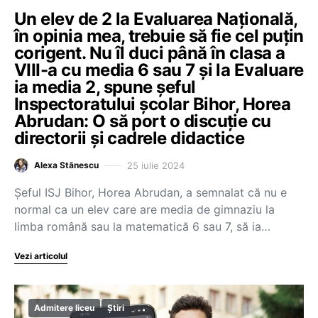
Un elev de 2 la Evaluarea Națională,
în opinia mea, trebuie să fie cel puțin
corigent. Nu îl duci până în clasa a
VIII-a cu media 6 sau 7 și la Evaluare
ia media 2, spune șeful
Inspectoratului școlar Bihor, Horea
Abrudan: O să port o discuție cu
directorii și cadrele didactice
25 iulie 2024
Alexa Stănescu
Șeful ISJ Bihor, Horea Abrudan, a semnalat că nu e
normal ca un elev care are media de gimnaziu la
limba română sau la matematică 6 sau 7, să ia…
Vezi articolul
Admitere liceu
Știri