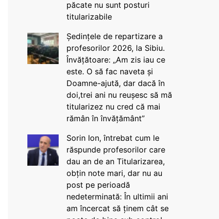
păcate nu sunt posturi
titularizabile
Ședințele de repartizare a
profesorilor 2026, la Sibiu.
Învățătoare: „Am zis iau ce
este. O să fac naveta și
Doamne-ajută, dar dacă în
doi,trei ani nu reușesc să mă
titularizez nu cred că mai
rămân în învățământ”
Sorin Ion, întrebat cum le
răspunde profesorilor care
dau an de an Titularizarea,
obțin note mari, dar nu au
post pe perioadă
nedeterminată: În ultimii ani
am încercat să ținem cât se