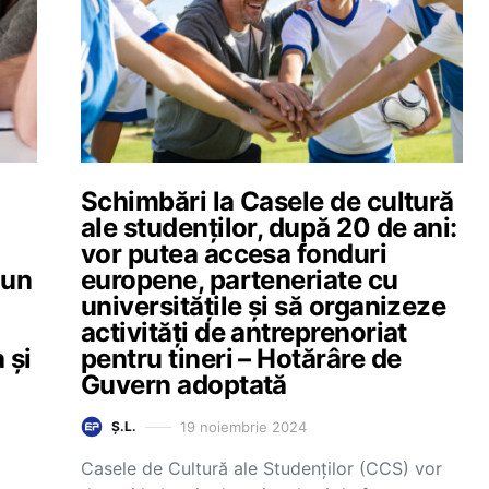
Schimbări la Casele de cultură
u
ale studenților, după 20 de ani:
vor putea accesa fonduri
 un
europene, parteneriate cu
universitățile și să organizeze
activități de antreprenoriat
 și
pentru tineri – Hotărâre de
Guvern adoptată
19 noiembrie 2024
Ș.L.
Casele de Cultură ale Studenților (CCS) vor