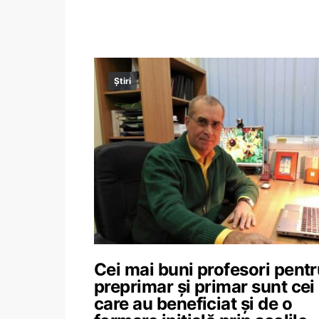
Știri
Cei mai buni profesori pent
preprimar și primar sunt cei
care au beneficiat și de o