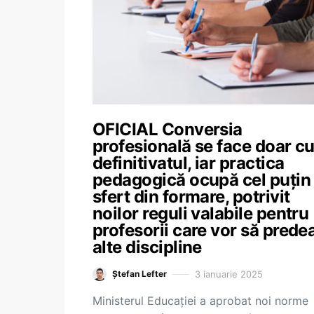
OFICIAL Conversia
profesională se face doar c
definitivatul, iar practica
pedagogică ocupă cel puțin
sfert din formare, potrivit
noilor reguli valabile pentru
profesorii care vor să predea
alte discipline
3 ianuarie 2025
Ștefan Lefter
Ministerul Educației a aprobat noi norme