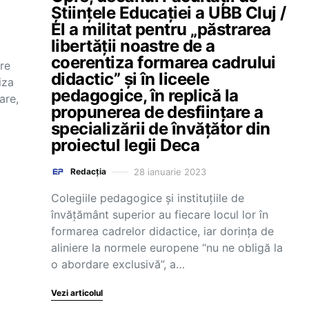
Științele Educației a UBB Cluj /
El a militat pentru „păstrarea
libertății noastre de a
coerentiza formarea cadrului
re
didactic” și în liceele
iza
pedagogice, în replică la
are,
propunerea de desființare a
specializării de învățător din
proiectul legii Deca
28 ianuarie 2023
Redacția
Colegiile pedagogice și instituțiile de
învățământ superior au fiecare locul lor în
formarea cadrelor didactice, iar dorința de
aliniere la normele europene “nu ne obligă la
o abordare exclusivă”, a…
Vezi articolul