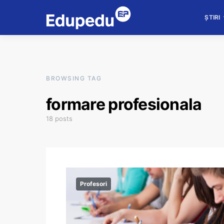
ȘTIRI
BROWSING TAG
formare profesionala
18 posts
Profesori