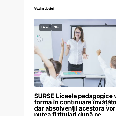
Vezi articolul
Liceu
Știri
SURSE Liceele pedagogice 
forma în continuare învățăto
dar absolvenții acestora vor
putea fi titulari după ce