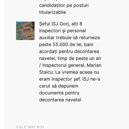
candidaților pe posturi
titularizabile
Șeful ISJ Gorj, alți 8
inspectori și personal
auxiliar trebuie să returneze
peste 55.000 de lei, bani
acordați pentru decontarea
navetei, timp de peste un an
/ Inspectorul general, Marian
Staicu: La vremea aceea nu
eram inspector șef. ISJ ne-a
cerut să depunem
documente pentru
decontarea navetei
CELE MAI NOI