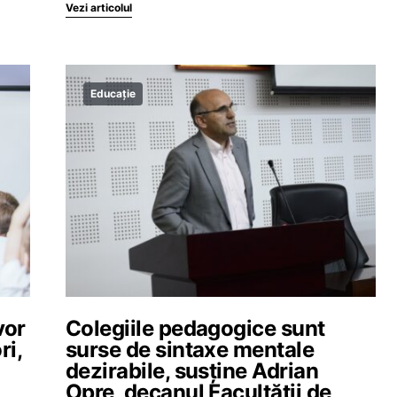
Vezi articolul
Educație
vor
Colegiile pedagogice sunt
ri,
surse de sintaxe mentale
dezirabile, susține Adrian
Opre, decanul Facultății de