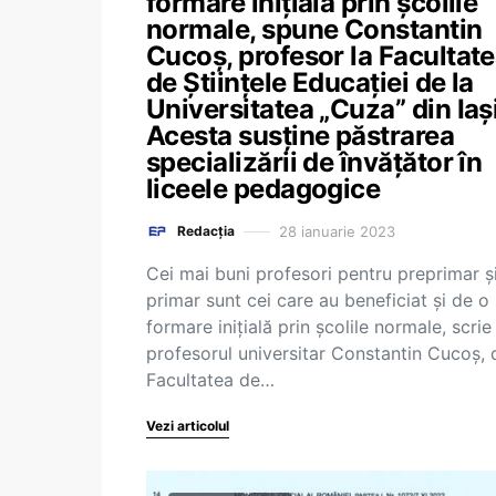
formare inițială prin școlile
normale, spune Constantin
Cucoș, profesor la Facultat
de Științele Educației de la
Universitatea „Cuza” din Iași
Acesta susține păstrarea
specializării de învățător în
liceele pedagogice
28 ianuarie 2023
Redacția
Cei mai buni profesori pentru preprimar ș
primar sunt cei care au beneficiat și de o
formare inițială prin școlile normale, scrie
profesorul universitar Constantin Cucoș, 
Facultatea de…
Vezi articolul