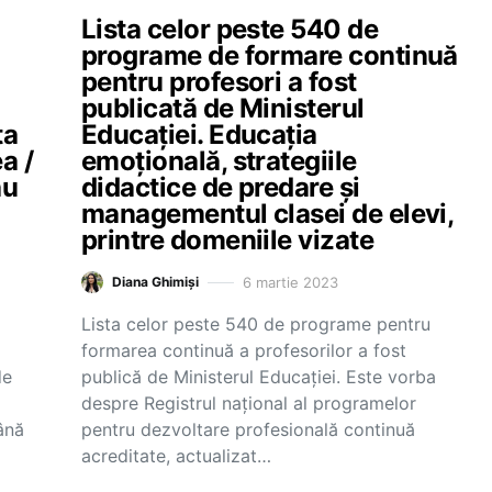
Lista celor peste 540 de
0
programe de formare continuă
pentru profesori a fost
publicată de Ministerul
ta
Educației. Educația
a /
emoțională, strategiile
au
didactice de predare și
managementul clasei de elevi,
printre domeniile vizate
6 martie 2023
Diana Ghimiși
Lista celor peste 540 de programe pentru
formarea continuă a profesorilor a fost
de
publică de Ministerul Educației. Este vorba
despre Registrul naţional al programelor
ână
pentru dezvoltare profesională continuă
acreditate, actualizat…