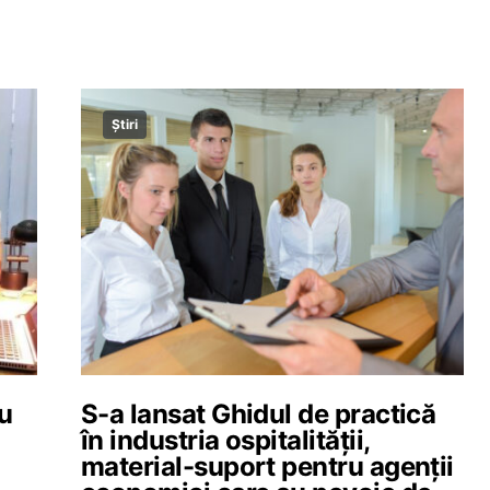
Știri
ru
S-a lansat Ghidul de practică
în industria ospitalității,
material-suport pentru agenții