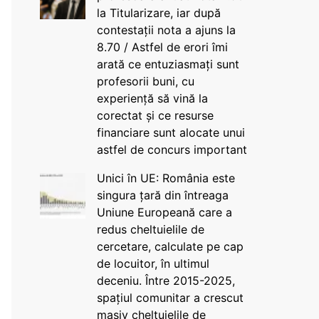
la Titularizare, iar după
contestații nota a ajuns la
8.70 / Astfel de erori îmi
arată ce entuziasmați sunt
profesorii buni, cu
experiență să vină la
corectat și ce resurse
financiare sunt alocate unui
astfel de concurs important
Unici în UE: România este
singura țară din întreaga
Uniune Europeană care a
redus cheltuielile de
cercetare, calculate pe cap
de locuitor, în ultimul
deceniu. Între 2015-2025,
spațiul comunitar a crescut
masiv cheltuielile de