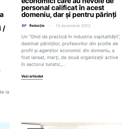
economici care au nevoie de
personal calificat în acest
ea
domeniu, dar și pentru părinți
13 decembrie 2022
Redacția
 /
Un “Ghid de practică în industria ospitalității”,
destinat părinților, profesorilor din școlile de
profil și agenților economic din domeniu, a
fost lansat, marți, de două organizații active
în sectorul turistic,…
i
Vezi articolul
de la