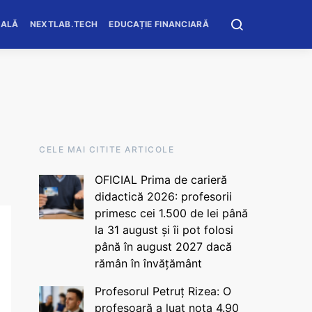
OALĂ
NEXTLAB.TECH
EDUCAȚIE FINANCIARĂ
CELE MAI CITITE ARTICOLE
OFICIAL Prima de carieră
didactică 2026: profesorii
primesc cei 1.500 de lei până
la 31 august și îi pot folosi
până în august 2027 dacă
rămân în învățământ
Profesorul Petruț Rizea: O
profesoară a luat nota 4.90