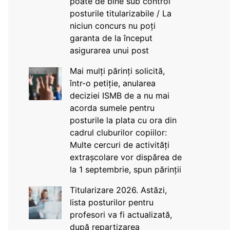
poate de bine sub control
posturile titularizabile / La
niciun concurs nu poți
garanta de la început
asigurarea unui post
Mai mulți părinți solicită,
într-o petiție, anularea
deciziei ISMB de a nu mai
acorda sumele pentru
posturile la plata cu ora din
cadrul cluburilor copiilor:
Multe cercuri de activități
extrașcolare vor dispărea de
la 1 septembrie, spun părinții
Titularizare 2026. Astăzi,
lista posturilor pentru
profesori va fi actualizată,
după repartizarea