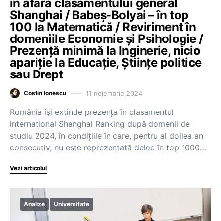
în afara clasamentului general
Shanghai / Babeș-Bolyai – în top
100 la Matematică / Reviriment în
domeniile Economie și Psihologie /
Prezență minimă la Inginerie, nicio
apariție la Educație, Științe politice
sau Drept
11 noiembrie 2024
Costin Ionescu
România își extinde prezența în clasamentul
internațional Shanghai Ranking după domenii de
studiu 2024, în condițiile în care, pentru al doilea an
consecutiv, nu este reprezentată deloc în top 1000…
Vezi articolul
Analize
Universitate