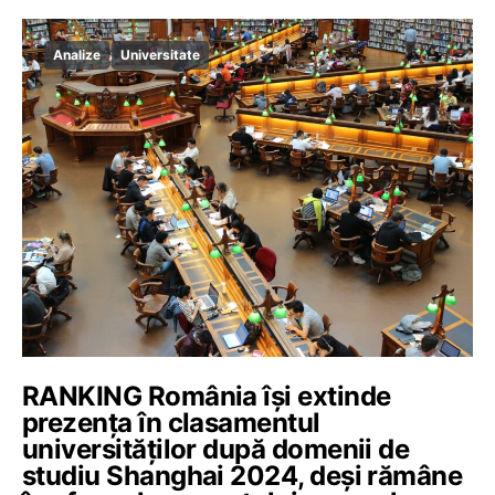
Analize
Universitate
RANKING România își extinde
prezența în clasamentul
universităților după domenii de
studiu Shanghai 2024, deși rămâne