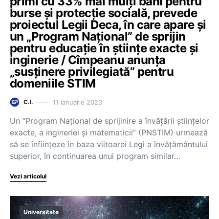
primi cu 33% mai mulți bani pentru
burse și protecție socială, prevede
proiectul Legii Deca, în care apare și
un „Program Național” de sprijin
pentru educație în științe exacte și
inginerie / Cîmpeanu anunța
„susținere privilegiată” pentru
domeniile STIM
11 ianuarie 2023
C.I.
Un “Program Național de sprijinire a învățării științelor
exacte, a ingineriei și matematicii” (PNSTIM) urmează
să se înființeze în baza viitoarei Legi a învățământului
superior, în continuarea unui program similar…
Vezi articolul
Universitate