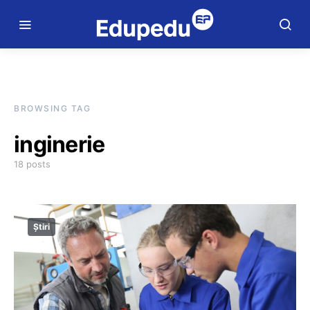
BROWSING TAG
inginerie
18 posts
Știri