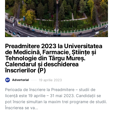
Preadmitere 2023 la Universitatea
de Medicină, Farmacie, Științe și
Tehnologie din Târgu Mureș.
Calendarul și deschiderea
înscrierilor (P)
19 aprilie 2023
Advertorial
Perioada de înscriere la Preadmitere – studii de
licență este 19 aprilie – 31 mai 2023. Candidații se
pot înscrie simultan la maxim trei programe de studii.
Înscrierea se va…