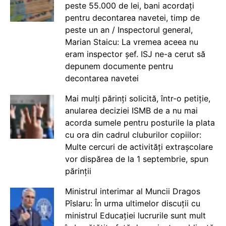
peste 55.000 de lei, bani acordați
pentru decontarea navetei, timp de
peste un an / Inspectorul general,
Marian Staicu: La vremea aceea nu
eram inspector șef. ISJ ne-a cerut să
depunem documente pentru
decontarea navetei
Mai mulți părinți solicită, într-o petiție,
anularea deciziei ISMB de a nu mai
acorda sumele pentru posturile la plata
cu ora din cadrul cluburilor copiilor:
Multe cercuri de activități extrașcolare
vor dispărea de la 1 septembrie, spun
părinții
Ministrul interimar al Muncii Dragos
Pîslaru: În urma ultimelor discuții cu
ministrul Educației lucrurile sunt mult