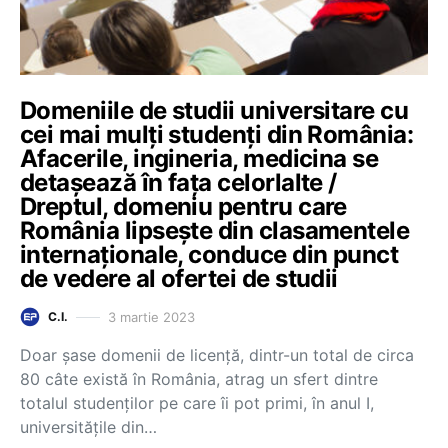
Domeniile de studii universitare cu
cei mai mulți studenți din România:
Afacerile, ingineria, medicina se
detașează în fața celorlalte /
Dreptul, domeniu pentru care
România lipsește din clasamentele
internaționale, conduce din punct
de vedere al ofertei de studii
3 martie 2023
C.I.
Doar șase domenii de licență, dintr-un total de circa
80 câte există în România, atrag un sfert dintre
totalul studenților pe care îi pot primi, în anul I,
universitățile din…