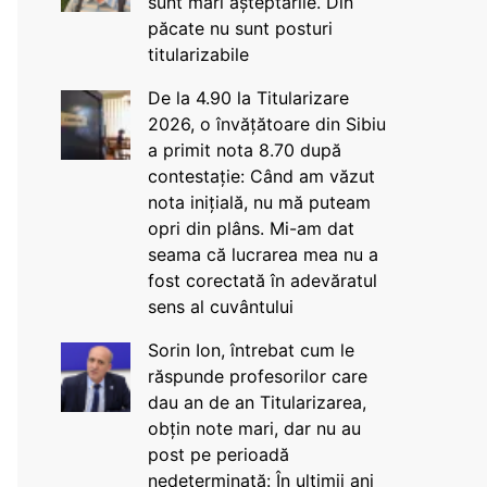
sunt mari așteptările. Din
păcate nu sunt posturi
titularizabile
De la 4.90 la Titularizare
2026, o învățătoare din Sibiu
a primit nota 8.70 după
contestație: Când am văzut
nota inițială, nu mă puteam
opri din plâns. Mi-am dat
seama că lucrarea mea nu a
fost corectată în adevăratul
sens al cuvântului
Sorin Ion, întrebat cum le
răspunde profesorilor care
dau an de an Titularizarea,
obțin note mari, dar nu au
post pe perioadă
nedeterminată: În ultimii ani