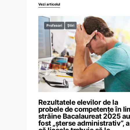
Vezi articolul
Profesori
Știri
Rezultatele elevilor de la
probele de competențe în li
străine Bacalaureat 2025 a
fost „șterse administrativ”, 