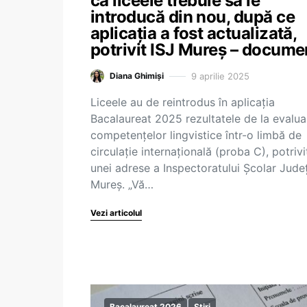
că liceele trebuie să le
introducă din nou, după ce
aplicația a fost actualizată,
potrivit ISJ Mureș – docume
9 aprilie 2025
Diana Ghimiși
Liceele au de reintrodus în aplicația
Bacalaureat 2025 rezultatele de la evalua
competențelor lingvistice într-o limbă de
circulație internațională (proba C), potrivi
unei adrese a Inspectoratului Școlar Jude
Mureș. „Vă…
Vezi articolul
Bacalaureat 2026
Știri