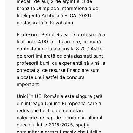
medalii de aur, 2 de argint și 3 de
bronz la Olimpiada Internațională de
Inteligență Artificială – IOAI 2026,
desfășurată în Kazahstan
Profesorul Petruț Rizea: O profesoară a
luat nota 4.90 la Titularizare, iar după
contestații nota a ajuns la 8.70 / Astfel
de erori îmi arată ce entuziasmați sunt
profesorii buni, cu experiență să vină la
corectat și ce resurse financiare sunt
alocate unui astfel de concurs
important
Unici în UE: România este singura țară
din întreaga Uniune Europeană care a
redus cheltuielile de cercetare,
calculate pe cap de locuitor, în ultimul
deceniu. Între 2015-2025, spațiul
comunitar a crescut masiv cheltuielile