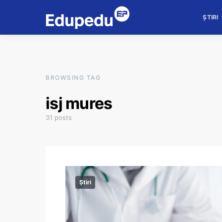
ȘTIRI
BROWSING TAG
isj mures
31 posts
Știri