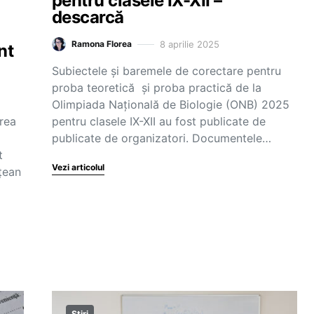
pentru clasele IX-XII –
descarcă
8 aprilie 2025
Ramona Florea
nt
Subiectele și baremele de corectare pentru
proba teoretică și proba practică de la
Olimpiada Națională de Biologie (ONB) 2025
rea
pentru clasele IX-XII au fost publicate de
publicate de organizatori. Documentele…
t
Vezi articolul
țean
Știri