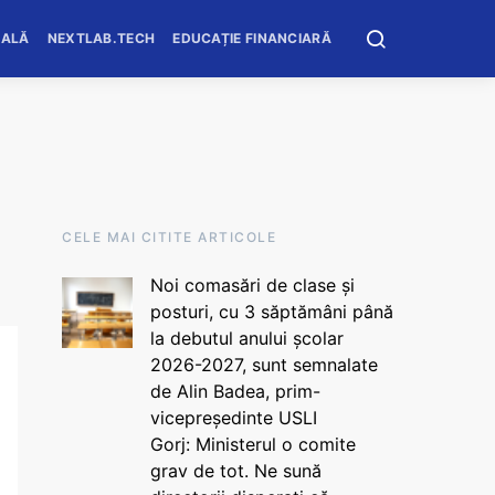
OALĂ
NEXTLAB.TECH
EDUCAȚIE FINANCIARĂ
CELE MAI CITITE ARTICOLE
Noi comasări de clase și
posturi, cu 3 săptămâni până
la debutul anului școlar
2026-2027, sunt semnalate
de Alin Badea, prim-
vicepreședinte USLI
Gorj: Ministerul o comite
grav de tot. Ne sună