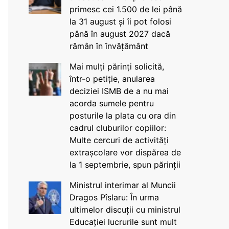
primesc cei 1.500 de lei până
la 31 august și îi pot folosi
până în august 2027 dacă
rămân în învățământ
Mai mulți părinți solicită,
într-o petiție, anularea
deciziei ISMB de a nu mai
acorda sumele pentru
posturile la plata cu ora din
cadrul cluburilor copiilor:
Multe cercuri de activități
extrașcolare vor dispărea de
la 1 septembrie, spun părinții
Ministrul interimar al Muncii
Dragos Pîslaru: În urma
ultimelor discuții cu ministrul
Educației lucrurile sunt mult