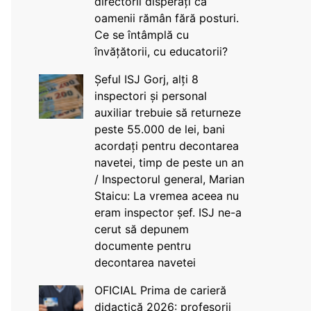
directorii disperați că
oamenii rămân fără posturi.
Ce se întâmplă cu
învățătorii, cu educatorii?
Șeful ISJ Gorj, alți 8
inspectori și personal
auxiliar trebuie să returneze
peste 55.000 de lei, bani
acordați pentru decontarea
navetei, timp de peste un an
/ Inspectorul general, Marian
Staicu: La vremea aceea nu
eram inspector șef. ISJ ne-a
cerut să depunem
documente pentru
decontarea navetei
OFICIAL Prima de carieră
didactică 2026: profesorii