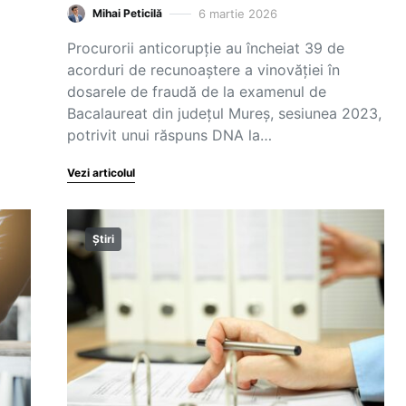
6 martie 2026
Mihai Peticilă
Procurorii anticorupție au încheiat 39 de
acorduri de recunoaștere a vinovăției în
dosarele de fraudă de la examenul de
Bacalaureat din județul Mureș, sesiunea 2023,
potrivit unui răspuns DNA la…
Vezi articolul
Știri