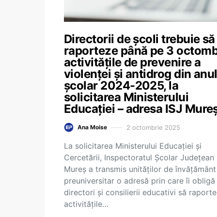
Directorii de școli trebuie să
raporteze până pe 3 octomb
activitățile de prevenire a
violenței și antidrog din anu
școlar 2024-2025, la
solicitarea Ministerului
Educației – adresa ISJ Mure
2 octombrie 2025
Ana Moise
La solicitarea Ministerului Educației și
Cercetării, Inspectoratul Școlar Județean
Mureș a transmis unităților de învățământ
preuniversitar o adresă prin care îi obligă
directori și consilierii educativi să raport
activitățile…