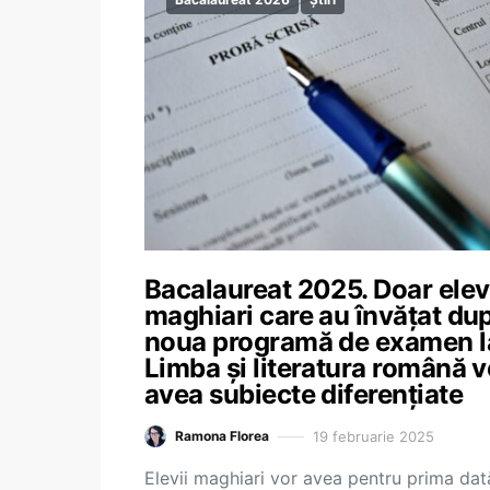
Bacalaureat 2025. Doar elev
maghiari care au învățat du
noua programă de examen l
Limba și literatura română v
avea subiecte diferențiate
19 februarie 2025
Ramona Florea
Elevii maghiari vor avea pentru prima dat