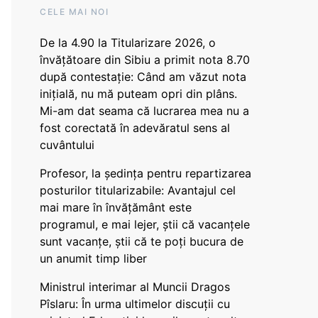
CELE MAI NOI
De la 4.90 la Titularizare 2026, o
învățătoare din Sibiu a primit nota 8.70
după contestație: Când am văzut nota
inițială, nu mă puteam opri din plâns.
Mi-am dat seama că lucrarea mea nu a
fost corectată în adevăratul sens al
cuvântului
Profesor, la ședința pentru repartizarea
posturilor titularizabile: Avantajul cel
mai mare în învățământ este
programul, e mai lejer, știi că vacanțele
sunt vacanţe, știi că te poți bucura de
un anumit timp liber
Ministrul interimar al Muncii Dragos
Pîslaru: În urma ultimelor discuții cu