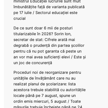
ministrul Educației lucrurile sunt mult
îmbunătățite față de varianta publicată
pe 17 iulie / Sectorul educației este
crucial
De ce sunt doar 6 mii de posturi
titularizabile în 2026? Sorin Ion,
secretar de stat: Cifrele arată mai
degrabă o prudență din partea școlilor
pentru că nu pot garanta că peste un
an vor mai avea suficienți elevi / Este și
un joc de concurență
Proceduri noi de reorganizare pentru
unitățile de învățământ care nu au
realizat planul de școlarizare: lista
acestora trebuie stabilită cu autoritățile
locale până pe 7 august, spune un
ordin emis miercuri, 5 august / Toate
măsurile trebuie încheiate până pe 24