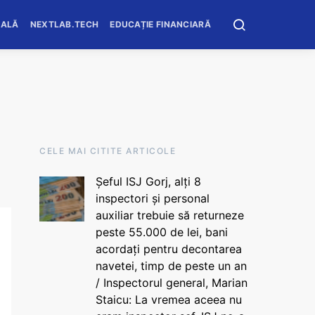
OALĂ
NEXTLAB.TECH
EDUCAȚIE FINANCIARĂ
CELE MAI CITITE ARTICOLE
Șeful ISJ Gorj, alți 8
inspectori și personal
auxiliar trebuie să returneze
peste 55.000 de lei, bani
acordați pentru decontarea
navetei, timp de peste un an
/ Inspectorul general, Marian
Staicu: La vremea aceea nu