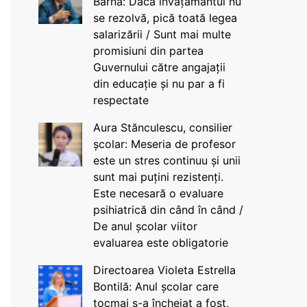
Barna: Dacă învățământul nu
se rezolvă, pică toată legea
salarizării / Sunt mai multe
promisiuni din partea
Guvernului către angajații
din educație și nu par a fi
respectate
Aura Stănculescu, consilier
școlar: Meseria de profesor
este un stres continuu și unii
sunt mai puțini rezistenți.
Este necesară o evaluare
psihiatrică din când în când /
De anul școlar viitor
evaluarea este obligatorie
Directoarea Violeta Estrella
Bontilă: Anul școlar care
tocmai s-a încheiat a fost,