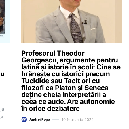
Profesorul Theodor
Georgescu, argumente pentru
latină și istorie în școli: Cine se
ru
hrănește cu istorici precum
Tucidide sau Tacit ori cu
filozofi ca Platon și Seneca
deține cheia interpretării a
ceea ce aude. Are autonomie
în orice dezbatere
acă
și
10 februarie 2025
Andrei Popa