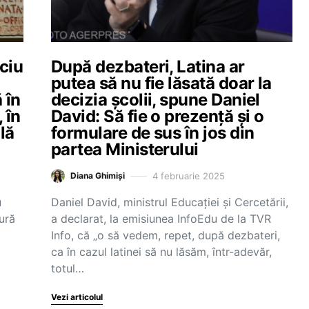
ciu
După dezbateri, Latina ar
putea să nu fie lăsată doar la
 în
decizia școlii, spune Daniel
 în
David: Să fie o prezență și o
lă
formulare de sus în jos din
partea Ministerului
4 februarie 2025
Diana Ghimiși
u
Daniel David, ministrul Educației și Cercetării,
tură
a declarat, la emisiunea InfoEdu de la TVR
Info, că „o să vedem, repet, după dezbateri,
ca în cazul latinei să nu lăsăm, într-adevăr,
totul…
Vezi articolul