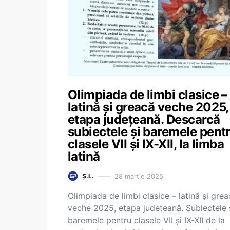
Olimpiada de limbi clasice –
latină și greacă veche 2025,
etapa județeană. Descarcă
subiectele și baremele pent
clasele VII și IX-XII, la limba
latină
28 martie 2025
Ș.L.
Olimpiada de limbi clasice – latină și gre
veche 2025, etapa județeană. Subiectele 
baremele pentru clasele VII și IX-XII de la