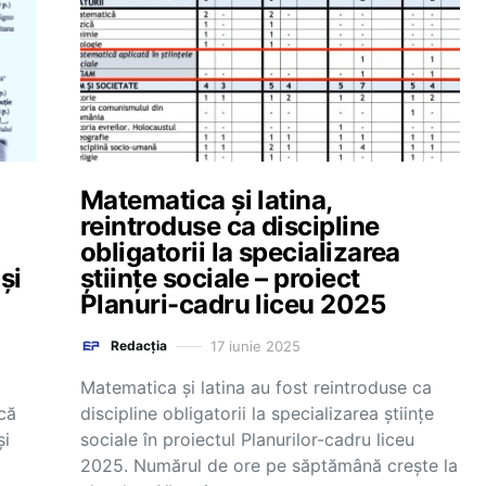
Matematica și latina,
reintroduse ca discipline
obligatorii la specializarea
și
științe sociale – proiect
Planuri-cadru liceu 2025
17 iunie 2025
Redacția
Matematica și latina au fost reintroduse ca
acă
discipline obligatorii la specializarea științe
și
sociale în proiectul Planurilor-cadru liceu
2025. Numărul de ore pe săptămână crește la