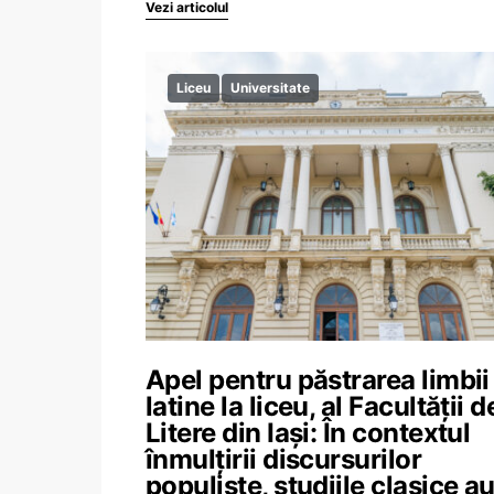
Vezi articolul
Liceu
Universitate
Apel pentru păstrarea limbii
latine la liceu, al Facultății d
Litere din Iași: În contextul
înmulțirii discursurilor
populiste, studiile clasice a