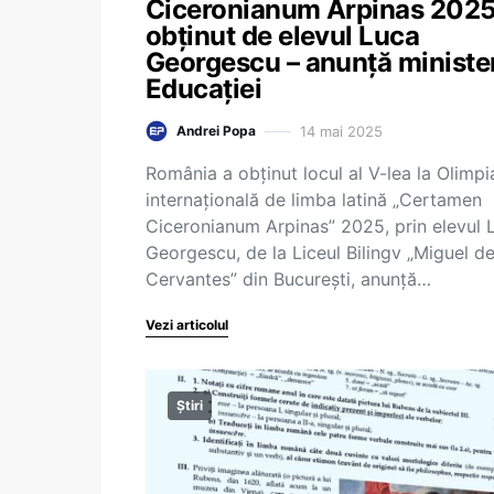
Ciceronianum Arpinas 2025
obținut de elevul Luca
Georgescu – anunță ministe
Educației
14 mai 2025
Andrei Popa
România a obținut locul al V-lea la Olimp
internațională de limba latină „Certamen
Ciceronianum Arpinas” 2025, prin elevul 
Georgescu, de la Liceul Bilingv „Miguel d
Cervantes” din București, anunță…
Vezi articolul
Știri