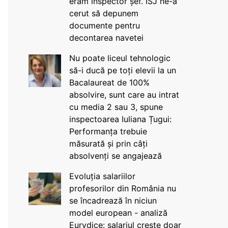
eram inspector șef. ISJ ne-a
cerut să depunem
documente pentru
decontarea navetei
Nu poate liceul tehnologic
să-i ducă pe toți elevii la un
Bacalaureat de 100%
absolvire, sunt care au intrat
cu media 2 sau 3, spune
inspectoarea Iuliana Țugui:
Performanța trebuie
măsurată și prin câți
absolvenți se angajează
Evoluția salariilor
profesorilor din România nu
se încadrează în niciun
model european - analiză
Eurydice: salariul crește doar