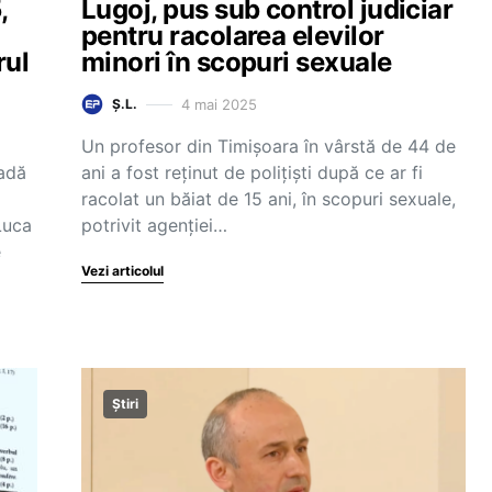
,
Lugoj, pus sub control judiciar
pentru racolarea elevilor
rul
minori în scopuri sexuale
4 mai 2025
Ș.L.
Un profesor din Timișoara în vârstă de 44 de
iadă
ani a fost reținut de polițiști după ce ar fi
racolat un băiat de 15 ani, în scopuri sexuale,
Luca
potrivit agenției…
e
Vezi articolul
Știri