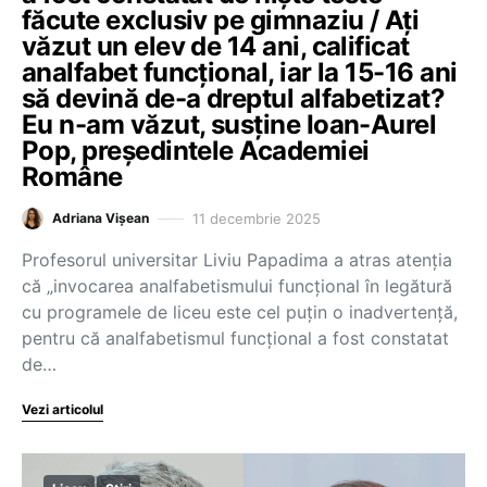
făcute exclusiv pe gimnaziu / Ați
văzut un elev de 14 ani, calificat
analfabet funcțional, iar la 15-16 ani
să devină de-a dreptul alfabetizat?
Eu n-am văzut, susține Ioan-Aurel
Pop, președintele Academiei
Române
11 decembrie 2025
Adriana Vișean
Profesorul universitar Liviu Papadima a atras atenția
că „invocarea analfabetismului funcțional în legătură
cu programele de liceu este cel puțin o inadvertență,
pentru că analfabetismul funcțional a fost constatat
de…
Vezi articolul