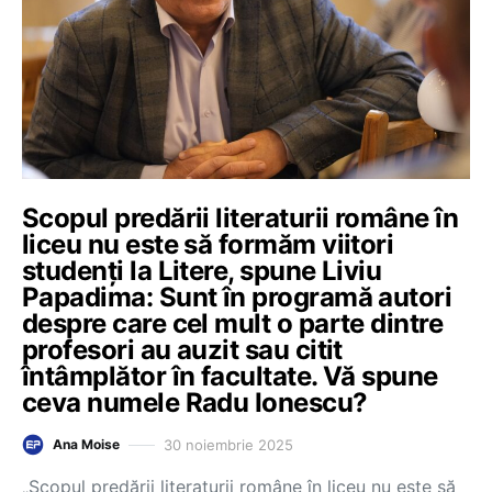
Scopul predării literaturii române în
liceu nu este să formăm viitori
studenți la Litere, spune Liviu
Papadima: Sunt în programă autori
despre care cel mult o parte dintre
profesori au auzit sau citit
întâmplător în facultate. Vă spune
ceva numele Radu Ionescu?
30 noiembrie 2025
Ana Moise
„Scopul predării literaturii române în liceu nu este să