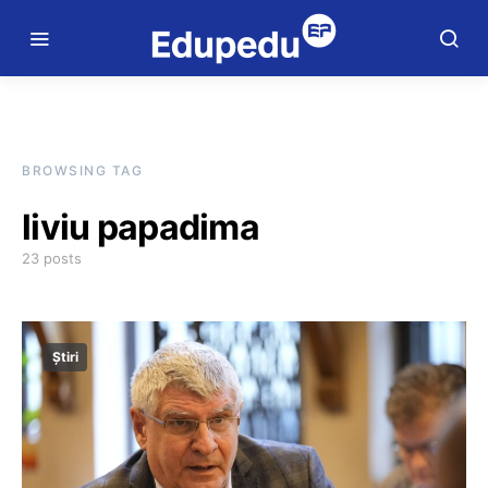
BROWSING TAG
liviu papadima
23 posts
Știri