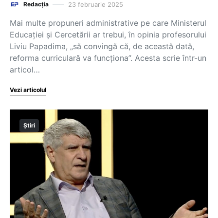
23 februarie 2025
Redacția
Mai multe propuneri administrative pe care Ministerul
Educației și Cercetării ar trebui, în opinia profesorului
Liviu Papadima, „să convingă că, de această dată,
reforma curriculară va funcționa”. Acesta scrie într-un
articol…
Vezi articolul
Știri