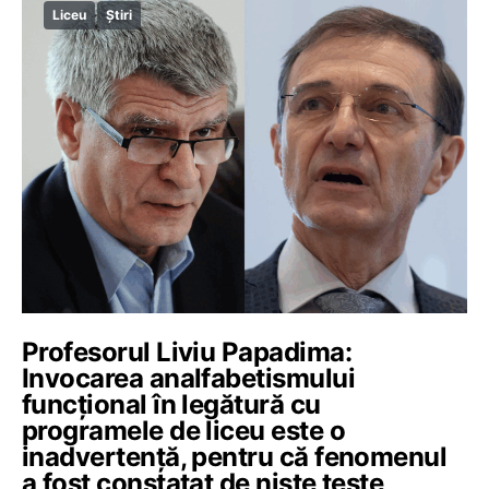
Liceu
Știri
Profesorul Liviu Papadima:
Invocarea analfabetismului
funcțional în legătură cu
programele de liceu este o
inadvertență, pentru că fenomenul
a fost constatat de niște teste