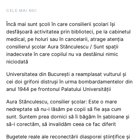
CELE MAI NOI
Încă mai sunt școli în care consilierii școlari își
desfășoară activitatea prin biblioteci, pe la cabinetul
medical, pe holuri sau în cancelarii, atrage atenția
consilierul școlar Aura Stănculescu / Sunt spații
inadecvate în care copilul nu va destăinui nimic
niciodată
Universitatea din București a reamplasat vulturul și
cei doi grifoni distruși în urma bombardamentelor din
anul 1944 pe frontonul Palatului Universității
Aura Stănculescu, consilier școlar: Este o mare
nedreptate să nu-i lăsăm pe copii să fie așa cum
sunt. Suntem prea dornici să îi băgăm în șabloane și
să-i corectăm, să invalidăm ceea ce fac diferit
Bugetele reale ale reconectării diasporei științifice și