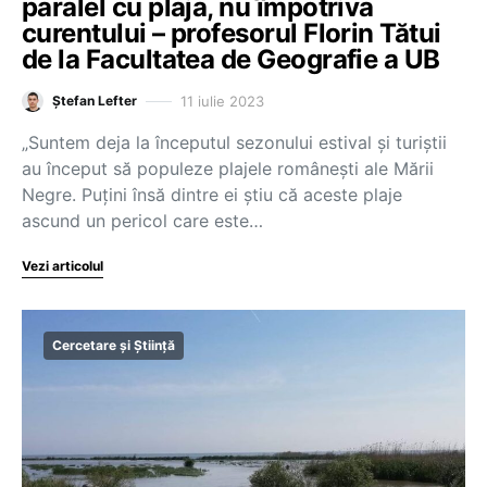
paralel cu plaja, nu împotriva
curentului – profesorul Florin Tătui
de la Facultatea de Geografie a UB
11 iulie 2023
Ștefan Lefter
„Suntem deja la începutul sezonului estival și turiștii
au început să populeze plajele românești ale Mării
Negre. Puțini însă dintre ei știu că aceste plaje
ascund un pericol care este…
Vezi articolul
Cercetare și Știință