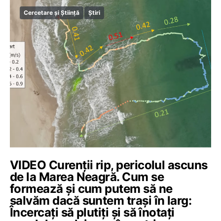
Cercetare și Știință
Știri
VIDEO Curenții rip, pericolul ascuns
de la Marea Neagră. Cum se
formează și cum putem să ne
salvăm dacă suntem trași în larg:
Încercați să plutiți și să înotați