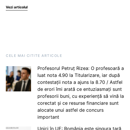
Vezi articolul
CELE MAI CITITE ARTICOLE
Profesorul Petruț Rizea: O profesoară a
luat nota 4.90 la Titularizare, iar după
contestații nota a ajuns la 8.70 / Astfel
de erori îmi arată ce entuziasmați sunt
profesorii buni, cu experiență să vină la
corectat și ce resurse financiare sunt
alocate unui astfel de concurs
important
Unici în UE: România este singura țară