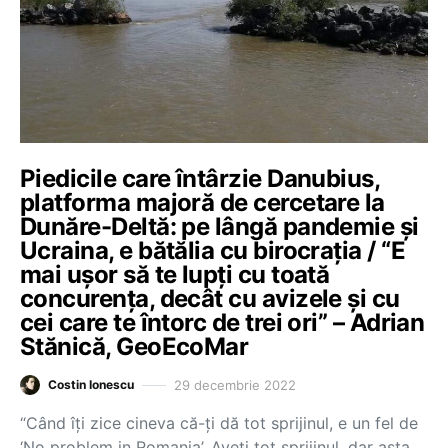
Piedicile care întârzie Danubius,
platforma majoră de cercetare la
Dunăre-Deltă: pe lângă pandemie și
Ucraina, e bătălia cu birocrația / “E
mai ușor să te lupți cu toată
concurența, decât cu avizele și cu
cei care te întorc de trei ori” – Adrian
Stănică, GeoEcoMar
29 decembrie 2022
Costin Ionescu
“Când îți zice cineva că-ți dă tot sprijinul, e un fel de
‘No problem in Romania’. Aveți tot sprijinul, dar asta