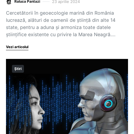
23 aprilie 2024
Raluca Pantazi
Cercetătorii în geoecologie marină din România
lucrează, alături de oamenii de știință din alte 14
state, pentru a aduna și armoniza toate datele
științifice existente cu privire la Marea Neagră.…
Vezi articolul
Știri