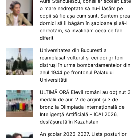
Aura Stănculescu, consilier școlar: Este
o mare nedreptate să nu-i lăsăm pe
copii să fie așa cum sunt. Suntem prea
dornici să îi băgăm în șabloane și să-i
corectăm, să invalidăm ceea ce fac
diferit
Universitatea din București a
reamplasat vulturul și cei doi grifoni
distruși în urma bombardamentelor din
anul 1944 pe frontonul Palatului
Universității
ULTIMĂ ORĂ Elevii români au obținut 3
medalii de aur, 2 de argint și 3 de
bronz la Olimpiada Internațională de
Inteligență Artificială – IOAI 2026,
desfășurată în Kazahstan
An școlar 2026-2027. Lista posturilor