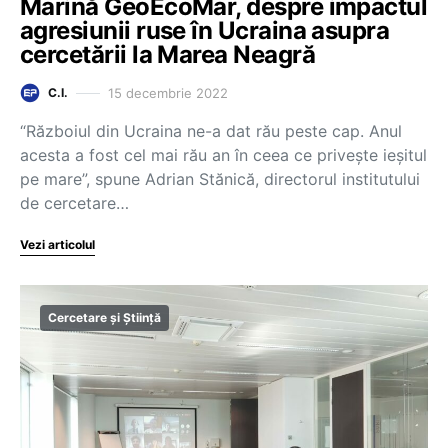
Marină GeoEcoMar, despre impactul
agresiunii ruse în Ucraina asupra
cercetării la Marea Neagră
15 decembrie 2022
C.I.
“Războiul din Ucraina ne-a dat rău peste cap. Anul
acesta a fost cel mai rău an în ceea ce privește ieșitul
pe mare”, spune Adrian Stănică, directorul institutului
de cercetare…
Vezi articolul
Cercetare și Știință