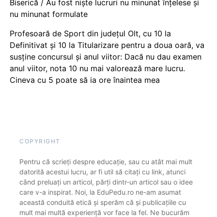
Biserică / Au fost niște lucruri nu minunat înțelese și
nu minunat formulate
Profesoară de Sport din județul Olt, cu 10 la
Definitivat și 10 la Titularizare pentru a doua oară, va
susține concursul și anul viitor: Dacă nu dau examen
anul viitor, nota 10 nu mai valorează mare lucru.
Cineva cu 5 poate să ia ore înaintea mea
COPYRIGHT
Pentru că scrieți despre educație, sau cu atât mai mult
datorită acestui lucru, ar fi util să citați cu link, atunci
când preluați un articol, părți dintr-un articol sau o idee
care v-a inspirat. Noi, la EduPedu.ro ne-am asumat
această conduită etică și sperăm că și publicațiile cu
mult mai multă experiență vor face la fel. Ne bucurăm