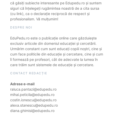
că găsiți subiecte interesante pe Edupedu.ro și suntem
siguri că înțelegeți rugămintea noastră de a cita sursa
(cu link), ca o declarație reciprocă de respect și
profesionalism. Vă mulțumim!
DESPRE NOI
EduPedu.ro este o publicație online care găzduiește
exclusiv articole din domeniul educației și cercetării.
Urmărim constant cum sunt educați copiii noștri, cine și
cum face politicile din educație și cercetare, cine și cum
îi formează pe profesori, cât de adecvate la lumea în
care trăim sunt sistemele de educație și cercetare.
CONTACT REDACȚIE
Adrese e-mail
raluca.pantazi@edupedu.ro
mihai.peticila@edupedu.ro
costin.ionescu@edupedu.ro
alexa.stanescu@edupedu.ro
diana.ghimisi@edupedu.ro