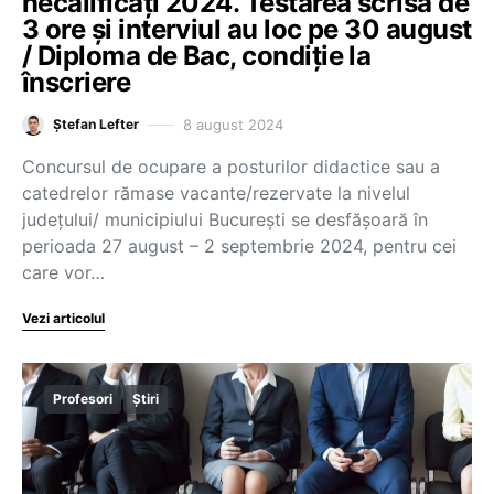
necalificați 2024. Testarea scrisă de
3 ore și interviul au loc pe 30 august
/ Diploma de Bac, condiție la
înscriere
8 august 2024
Ștefan Lefter
Concursul de ocupare a posturilor didactice sau a
catedrelor rămase vacante/rezervate la nivelul
județului/ municipiului București se desfășoară în
perioada 27 august – 2 septembrie 2024, pentru cei
care vor…
Vezi articolul
Profesori
Știri