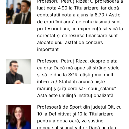
Profesorul Petruț Rizea: O profesoară a
luat nota 4.90 la Titularizare, iar după
contestații nota a ajuns la 8.70 / Astfel
de erori îmi arată ce entuziasmați sunt
profesorii buni, cu experiență să vină la
corectat și ce resurse financiare sunt
alocate unui astfel de concurs
important
Profesorul Petruț Rizea, despre plata
cu ora: Dacă mă apuc să strâng sticle
și să le duc la SGR, câștig mai mult
într-o zi / Statul îți aruncă niște
mărunțiș și îți cere să-i spui „salariu”.
Asta este umilință instituționalizată
Profesoară de Sport din județul Olt, cu
10 la Definitivat și 10 la Titularizare
pentru a doua oară, va susține
concursul și anul viitor: Dacă nu dau