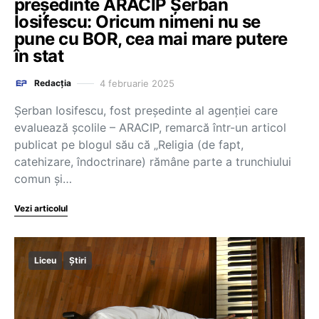
președinte ARACIP Șerban
Iosifescu: Oricum nimeni nu se
pune cu BOR, cea mai mare putere
în stat
4 februarie 2025
Redacția
Șerban Iosifescu, fost președinte al agenției care
evaluează școlile – ARACIP, remarcă într-un articol
publicat pe blogul său că „Religia (de fapt,
catehizare, îndoctrinare) rămâne parte a trunchiului
comun și…
Vezi articolul
Liceu
Știri