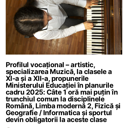
Profilul vocațional – artistic,
specializarea Muzică, la clasele a
XI-a și a XII-a, propunerile
Ministerului Educației în planurile
cadru 2025: Câte 1 oră mai puțin în
trunchiul comun la disciplinele
Română, Limba modernă 2, Fizică și
Geografie / Informatica și sportul
devin obligatorii la aceste clase