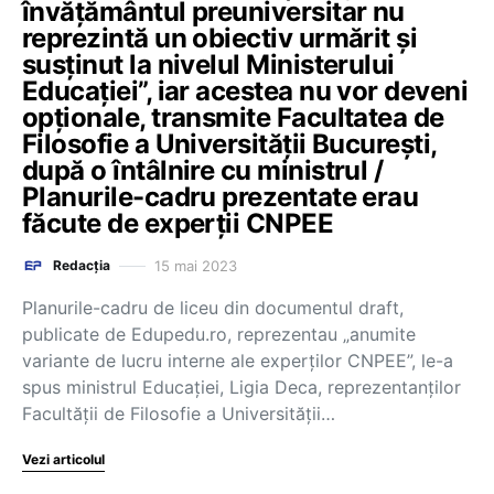
învăţământul preuniversitar nu
reprezintă un obiectiv urmărit şi
susţinut la nivelul Ministerului
Educaţiei”, iar acestea nu vor deveni
opționale, transmite Facultatea de
Filosofie a Universității București,
după o întâlnire cu ministrul /
Planurile-cadru prezentate erau
făcute de experții CNPEE
15 mai 2023
Redacția
Planurile-cadru de liceu din documentul draft,
publicate de Edupedu.ro, reprezentau „anumite
variante de lucru interne ale experților CNPEE”, le-a
spus ministrul Educației, Ligia Deca, reprezentanților
Facultății de Filosofie a Universității…
Vezi articolul