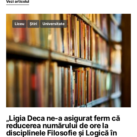
Vezi articolul
Liceu
Știri
Universitate
„Ligia Deca ne-a asigurat ferm că
reducerea numărului de ore la
disciplinele Filosofie şi Logică în