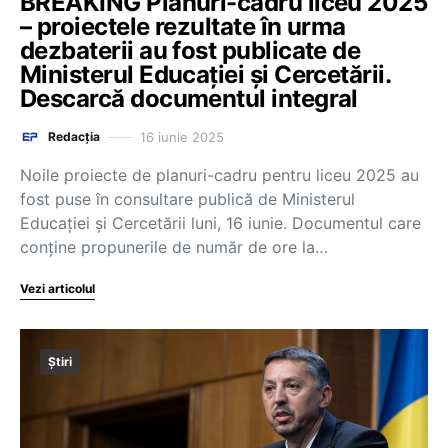
BREAKING Planuri-cadru liceu 2025
– proiectele rezultate în urma
dezbaterii au fost publicate de
Ministerul Educației și Cercetării.
Descarcă documentul integral
16 iunie 2025
Redacția
Noile proiecte de planuri-cadru pentru liceu 2025 au
fost puse în consultare publică de Ministerul
Educației și Cercetării luni, 16 iunie. Documentul care
conține propunerile de număr de ore la…
Vezi articolul
Știri