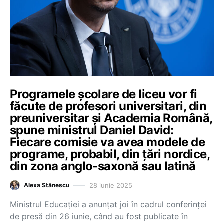
Programele școlare de liceu vor fi
făcute de profesori universitari, din
preuniversitar și Academia Română,
spune ministrul Daniel David:
Fiecare comisie va avea modele de
programe, probabil, din țări nordice,
din zona anglo-saxonă sau latină
28 iunie 2025
Alexa Stănescu
Ministrul Educației a anunțat joi în cadrul conferinței
de presă din 26 iunie, când au fost publicate în