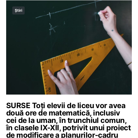
Știri
SURSE Toți elevii de liceu vor avea
două ore de matematică, inclusiv
cei de la uman, în trunchiul comun,
în clasele IX-XII, potrivit unui proiect
de modificare a planurilor-cadru