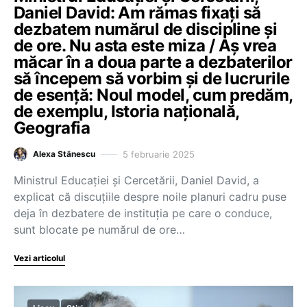
Daniel David: Am rămas fixați să
dezbatem numărul de discipline și
de ore. Nu asta este miza / Aș vrea
măcar în a doua parte a dezbaterilor
să începem să vorbim și de lucrurile
de esență: Noul model, cum predăm,
de exemplu, Istoria națională,
Geografia
5 februarie 2025
Alexa Stănescu
Ministrul Educației și Cercetării, Daniel David, a
explicat că discuțiile despre noile planuri cadru puse
deja în dezbatere de instituția pe care o conduce,
sunt blocate pe numărul de ore…
Vezi articolul