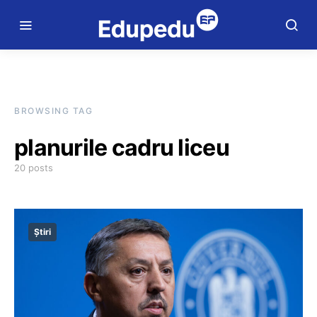
BROWSING TAG
planurile cadru liceu
20 posts
Știri