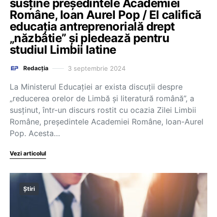
susține președintele Academiei
Române, Ioan Aurel Pop / El califică
educația antreprenorială drept
„năzbâtie” și pledează pentru
studiul Limbii latine
3 septembrie 2024
Redacția
La Ministerul Educației ar exista discuții despre
„reducerea orelor de Limbă și literatură română”, a
susținut, într-un discurs rostit cu ocazia Zilei Limbii
Române, președintele Academiei Române, Ioan-Aurel
Pop. Acesta…
Vezi articolul
Știri