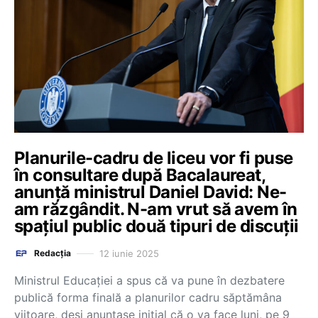
Planurile-cadru de liceu vor fi puse
în consultare după Bacalaureat,
anunță ministrul Daniel David: Ne-
am răzgândit. N-am vrut să avem în
spațiul public două tipuri de discuții
12 iunie 2025
Redacția
Ministrul Educației a spus că va pune în dezbatere
publică forma finală a planurilor cadru săptămâna
viitoare, deși anunțase inițial că o va face luni, pe 9