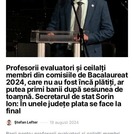
Profesorii evaluatori și ceilalți
membri din comisiile de Bacalaureat
2024, care nu au fost încă plătiți, ar
putea primi banii după sesiunea de
toamnă. Secretarul de stat Sorin
Ion: În unele județe plata se face la
final
19 august 2024
Ștefan Lefter
Banii pentru profesorii evaluatori și ceilalți membri