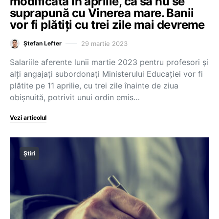
modificată în aprilie, ca să nu se
suprapună cu Vinerea mare. Banii
vor fi plătiți cu trei zile mai devreme
29 martie 2023
Ștefan Lefter
Salariile aferente lunii martie 2023 pentru profesori și
alți angajați subordonați Ministerului Educației vor fi
plătite pe 11 aprilie, cu trei zile înainte de ziua
obișnuită, potrivit unui ordin emis…
Vezi articolul
Știri