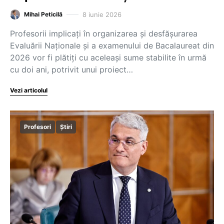
8 iunie 2026
Mihai Peticilă
Profesorii implicați în organizarea și desfășurarea
Evaluării Naționale și a examenului de Bacalaureat din
2026 vor fi plătiți cu aceleași sume stabilite în urmă
cu doi ani, potrivit unui proiect…
Vezi articolul
Profesori
Știri