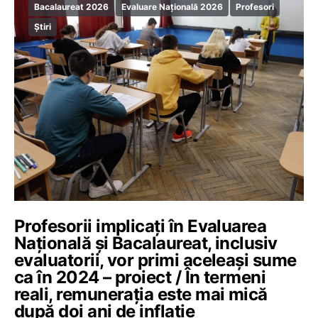
Bacalaureat 2026
Evaluare Națională 2026
Profesori
Știri
Profesorii implicați în Evaluarea
Națională și Bacalaureat, inclusiv
evaluatorii, vor primi aceleași sume
ca în 2024 – proiect / În termeni
reali, remunerația este mai mică
după doi ani de inflație