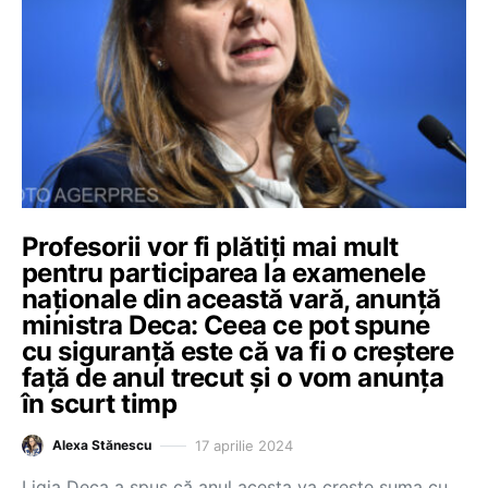
Profesorii vor fi plătiți mai mult
pentru participarea la examenele
naționale din această vară, anunță
ministra Deca: Ceea ce pot spune
cu siguranță este că va fi o creștere
față de anul trecut și o vom anunța
în scurt timp
17 aprilie 2024
Alexa Stănescu
Ligia Deca a spus că anul acesta va crește suma cu