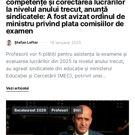
competențe și corectarea lucrărilor
la nivelul anului trecut, anunță
sindicatele: A fost avizat ordinul de
ministru privind plata comisiilor de
examen
19 ianuarie 2025
Ștefan Lefter
Profesorii vor fi plătiți pentru asistența la examene și
evaluarea lucrărilor din 2025 la nivelul anului trecut,
au agreat sindicatele din educație și ministerul
Educației și Cercetării (MEC), potrivit unei…
Vezi articolul
Bacalaureat 2026
Profesori
Știri