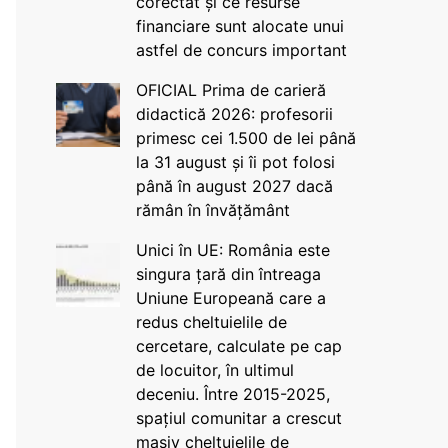
corectat și ce resurse
financiare sunt alocate unui
astfel de concurs important
OFICIAL Prima de carieră
didactică 2026: profesorii
primesc cei 1.500 de lei până
la 31 august și îi pot folosi
până în august 2027 dacă
rămân în învățământ
Unici în UE: România este
singura țară din întreaga
Uniune Europeană care a
redus cheltuielile de
cercetare, calculate pe cap
de locuitor, în ultimul
deceniu. Între 2015-2025,
spațiul comunitar a crescut
masiv cheltuielile de