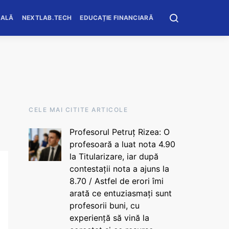
OALĂ
NEXTLAB.TECH
EDUCAȚIE FINANCIARĂ
CELE MAI CITITE ARTICOLE
Profesorul Petruț Rizea: O
profesoară a luat nota 4.90
la Titularizare, iar după
contestații nota a ajuns la
8.70 / Astfel de erori îmi
arată ce entuziasmați sunt
profesorii buni, cu
experiență să vină la