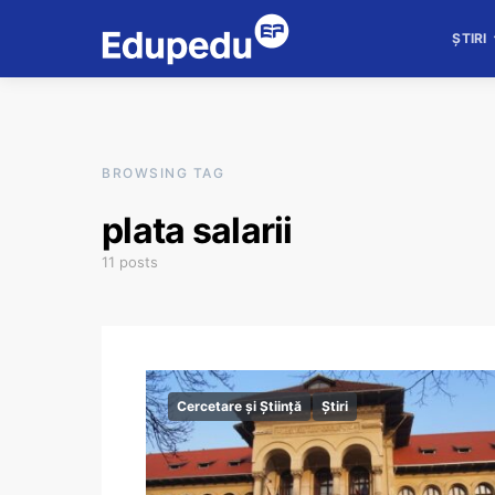
ȘTIRI
BROWSING TAG
plata salarii
11 posts
Cercetare și Știință
Știri