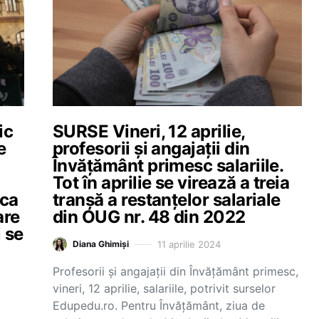
ic
SURSE Vineri, 12 aprilie,
e
profesorii și angajații din
Învățământ primesc salariile.
Tot în aprilie se virează a treia
nca
tranșă a restanțelor salariale
are
din OUG nr. 48 din 2022
 se
11 aprilie 2024
Diana Ghimiși
Profesorii și angajații din Învățământ primesc,
vineri, 12 aprilie, salariile, potrivit surselor
Edupedu.ro. Pentru Învățământ, ziua de