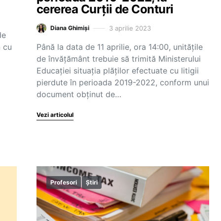
cererea Curții de Conturi
3 aprilie 2023
Diana Ghimiși
de
n cu
Până la data de 11 aprilie, ora 14:00, unitățile
de învățământ trebuie să trimită Ministerului
Educației situația plăților efectuate cu litigii
pierdute în perioada 2019-2022, conform unui
document obținut de…
Vezi articolul
Profesori
Știri