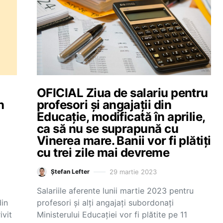
OFICIAL Ziua de salariu pentru
n
profesori și angajații din
Educație, modificată în aprilie,
ca să nu se suprapună cu
Vinerea mare. Banii vor fi plătiți
cu trei zile mai devreme
29 martie 2023
Ștefan Lefter
Salariile aferente lunii martie 2023 pentru
din
profesori și alți angajați subordonați
ivit
Ministerului Educației vor fi plătite pe 11