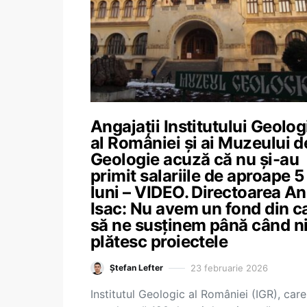
Angajații Institutului Geolog
al României și ai Muzeului d
Geologie acuză că nu și-au
primit salariile de aproape 5
luni – VIDEO. Directoarea A
Isac: Nu avem un fond din c
să ne susținem până când ni
plătesc proiectele
23 februarie 2026
Ștefan Lefter
Institutul Geologic al României (IGR), care