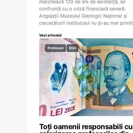
marchează 120 de ani de existență, se
confruntă cu o criză financiară severă.
Angajații Muzeului Geologic Național și
cercetătorii institutului nu și-au mai primi
Vezi articolul
Profesori
Știri
Toți oamenii responsabili cu