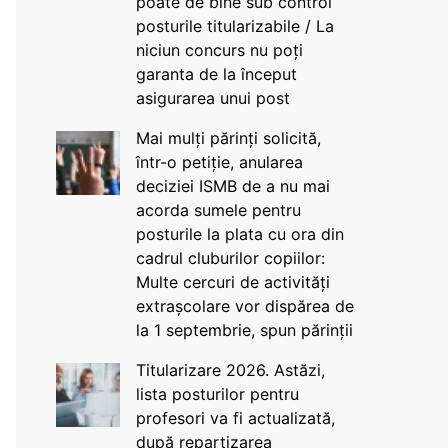
poate de bine sub control
posturile titularizabile / La
niciun concurs nu poți
garanta de la început
asigurarea unui post
Mai mulți părinți solicită,
într-o petiție, anularea
deciziei ISMB de a nu mai
acorda sumele pentru
posturile la plata cu ora din
cadrul cluburilor copiilor:
Multe cercuri de activități
extrașcolare vor dispărea de
la 1 septembrie, spun părinții
Titularizare 2026. Astăzi,
lista posturilor pentru
profesori va fi actualizată,
după repartizarea