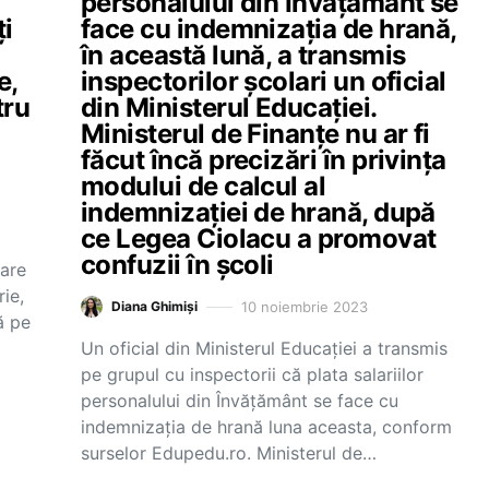
personalului din Învățământ se
ți
face cu indemnizația de hrană,
în această lună, a transmis
e,
inspectorilor școlari un oficial
tru
din Ministerul Educației.
Ministerul de Finanțe nu ar fi
făcut încă precizări în privința
modului de calcul al
indemnizației de hrană, după
ce Legea Ciolacu a promovat
confuzii în școli
lare
ie,
10 noiembrie 2023
Diana Ghimiși
ă pe
Un oficial din Ministerul Educației a transmis
pe grupul cu inspectorii că plata salariilor
personalului din Învățământ se face cu
indemnizația de hrană luna aceasta, conform
surselor Edupedu.ro. Ministerul de…