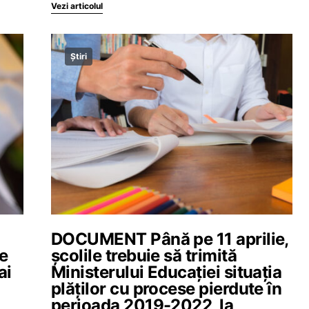
Vezi articolul
Știri
DOCUMENT Până pe 11 aprilie,
le
școlile trebuie să trimită
ai
Ministerului Educației situația
plăților cu procese pierdute în
perioada 2019-2022, la