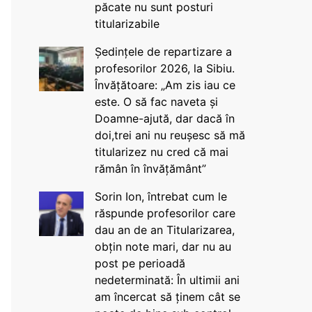
păcate nu sunt posturi
titularizabile
Ședințele de repartizare a
profesorilor 2026, la Sibiu.
Învățătoare: „Am zis iau ce
este. O să fac naveta și
Doamne-ajută, dar dacă în
doi,trei ani nu reușesc să mă
titularizez nu cred că mai
rămân în învățământ”
Sorin Ion, întrebat cum le
răspunde profesorilor care
dau an de an Titularizarea,
obțin note mari, dar nu au
post pe perioadă
nedeterminată: În ultimii ani
am încercat să ținem cât se