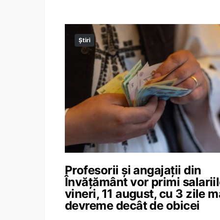
Știri
Profesorii și angajații din
Învățământ vor primi salarii
vineri, 11 august, cu 3 zile m
devreme decât de obicei