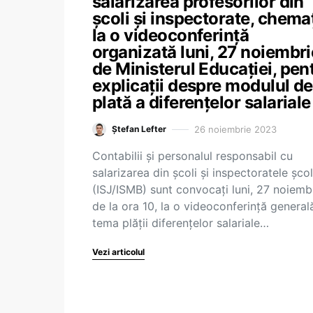
salarizarea profesorilor din
școli și inspectorate, chema
la o videoconferință
organizată luni, 27 noiembri
de Ministerul Educației, pen
explicații despre modulul de
plată a diferențelor salariale
26 noiembrie 2023
Ștefan Lefter
Contabilii și personalul responsabil cu
salarizarea din școli și inspectoratele șco
(ISJ/ISMB) sunt convocați luni, 27 noiembr
de la ora 10, la o videoconferință general
tema plății diferențelor salariale…
Vezi articolul