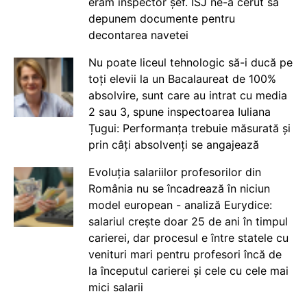
eram inspector șef. ISJ ne-a cerut să
depunem documente pentru
decontarea navetei
Nu poate liceul tehnologic să-i ducă pe
toți elevii la un Bacalaureat de 100%
absolvire, sunt care au intrat cu media
2 sau 3, spune inspectoarea Iuliana
Țugui: Performanța trebuie măsurată și
prin câți absolvenți se angajează
Evoluția salariilor profesorilor din
România nu se încadrează în niciun
model european - analiză Eurydice:
salariul crește doar 25 de ani în timpul
carierei, dar procesul e între statele cu
venituri mari pentru profesori încă de
la începutul carierei și cele cu cele mai
mici salarii