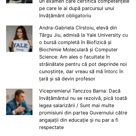
un examen care certifică competențele
pe care le ai după parcursul unui
învățământ obligatoriu
Andra-Gabriela Cîrstoiu, elevă din
Târgu Jiu, admisă la Yale University cu
o bursă completă în Biofizică și
Biochimie Moleculară și Computer
Science: Am ales o facultate în
străinătate pentru că pot deprinde noi
cunoștințe, dar vreau să mă întorc în
țară și să devin profesor
Vicepremierul Tanczos Barna: Dacă
învățământul nu se rezolvă, pică toată
legea salarizării / Sunt mai multe
promisiuni din partea Guvernului către
angajații din educație și nu par a fi
respectate