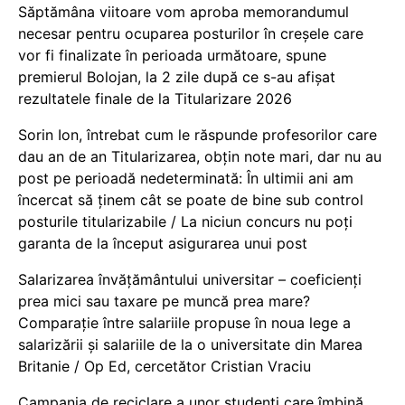
Săptămâna viitoare vom aproba memorandumul
necesar pentru ocuparea posturilor în creșele care
vor fi finalizate în perioada următoare, spune
premierul Bolojan, la 2 zile după ce s-au afișat
rezultatele finale de la Titularizare 2026
Sorin Ion, întrebat cum le răspunde profesorilor care
dau an de an Titularizarea, obțin note mari, dar nu au
post pe perioadă nedeterminată: În ultimii ani am
încercat să ținem cât se poate de bine sub control
posturile titularizabile / La niciun concurs nu poți
garanta de la început asigurarea unui post
Salarizarea învățământului universitar – coeficienți
prea mici sau taxare pe muncă prea mare?
Comparație între salariile propuse în noua lege a
salarizării și salariile de la o universitate din Marea
Britanie / Op Ed, cercetător Cristian Vraciu
Campania de reciclare a unor studenți care îmbină