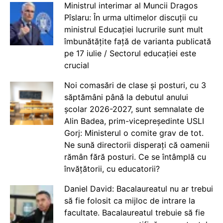
Ministrul interimar al Muncii Dragos
Pîslaru: În urma ultimelor discuții cu
ministrul Educației lucrurile sunt mult
îmbunătățite față de varianta publicată
pe 17 iulie / Sectorul educației este
crucial
Noi comasări de clase și posturi, cu 3
săptămâni până la debutul anului
școlar 2026-2027, sunt semnalate de
Alin Badea, prim-vicepreședinte USLI
Gorj: Ministerul o comite grav de tot.
Ne sună directorii disperați că oamenii
rămân fără posturi. Ce se întâmplă cu
învățătorii, cu educatorii?
Daniel David: Bacalaureatul nu ar trebui
să fie folosit ca mijloc de intrare la
facultate. Bacalaureatul trebuie să fie