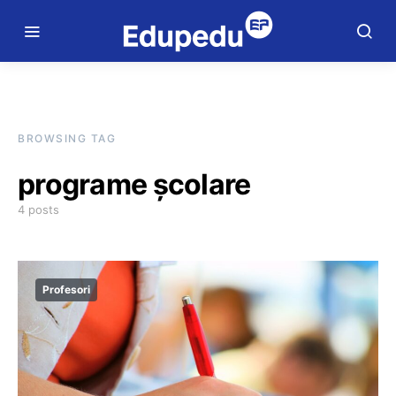
BROWSING TAG
programe școlare
4 posts
Profesori