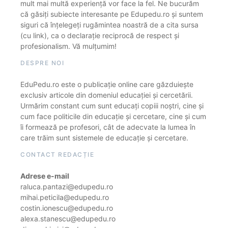
mult mai multă experiență vor face la fel. Ne bucurăm
că găsiți subiecte interesante pe Edupedu.ro și suntem
siguri că înțelegeți rugămintea noastră de a cita sursa
(cu link), ca o declarație reciprocă de respect și
profesionalism. Vă mulțumim!
DESPRE NOI
EduPedu.ro este o publicație online care găzduiește
exclusiv articole din domeniul educației și cercetării.
Urmărim constant cum sunt educați copiii noștri, cine și
cum face politicile din educație și cercetare, cine și cum
îi formează pe profesori, cât de adecvate la lumea în
care trăim sunt sistemele de educație și cercetare.
CONTACT REDACȚIE
Adrese e-mail
raluca.pantazi@edupedu.ro
mihai.peticila@edupedu.ro
costin.ionescu@edupedu.ro
alexa.stanescu@edupedu.ro