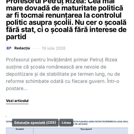
Profesorul Petruț Rizea: Cea mai
mare dovadă de maturitate politică
ar fi tocmai renunțarea la controlul
politic asupra școlii. Nu cer o școală
fără stat, ci o școală fără interese de
partid
19 iulie 2026
Redacția
Profesorul pentru învățământ primar Petruț Rizea
susține că școala românească are nevoie de
depolitizare și de stabilitate pe termen lung, nu de
reforme schimbate odată cu fiecare guvern. Într-o
postare…
Vezi articolul
Educație specială (CES)
Liceu