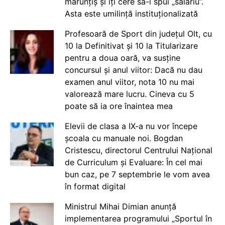
mărunțiș și îți cere să-i spui „salariu”.
Asta este umilință instituționalizată
Profesoară de Sport din județul Olt, cu
10 la Definitivat și 10 la Titularizare
pentru a doua oară, va susține
concursul și anul viitor: Dacă nu dau
examen anul viitor, nota 10 nu mai
valorează mare lucru. Cineva cu 5
poate să ia ore înaintea mea
Elevii de clasa a IX-a nu vor începe
școala cu manuale noi. Bogdan
Cristescu, directorul Centrului Național
de Curriculum și Evaluare: În cel mai
bun caz, pe 7 septembrie le vom avea
în format digital
Ministrul Mihai Dimian anunță
implementarea programului „Sportul în