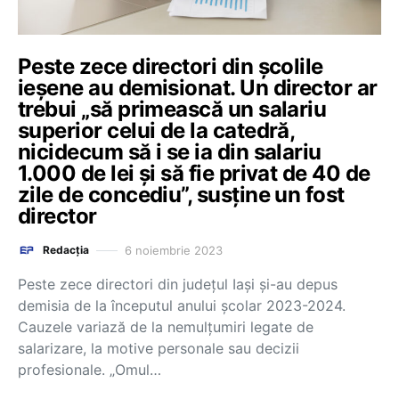
Peste zece directori din şcolile
ieşene au demisionat. Un director ar
trebui „să primească un salariu
superior celui de la catedră,
nicidecum să i se ia din salariu
1.000 de lei şi să fie privat de 40 de
zile de concediu”, susţine un fost
director
6 noiembrie 2023
Redacția
Peste zece directori din judeţul Iaşi şi-au depus
demisia de la începutul anului şcolar 2023-2024.
Cauzele variază de la nemulţumiri legate de
salarizare, la motive personale sau decizii
profesionale. „Omul…