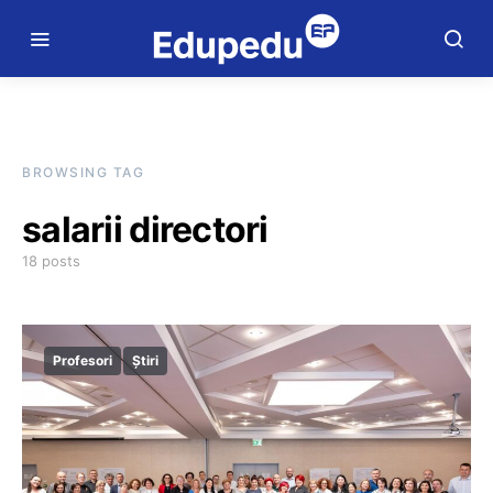
BROWSING TAG
salarii directori
18 posts
Profesori
Știri