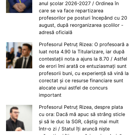
anul școlar 2026-2027 / Ordinea în
care se va face repartizarea
profesorilor pe posturi începând cu 20
august, după reorganizarea școlilor -
adresă oficială
Profesorul Petruț Rizea: O profesoară a
luat nota 4.90 la Titularizare, iar după
contestații nota a ajuns la 8.70 / Astfel
de erori îmi arată ce entuziasmați sunt
profesorii buni, cu experiență să vină la
corectat și ce resurse financiare sunt
alocate unui astfel de concurs
important
Profesorul Petruț Rizea, despre plata
cu ora: Dacă mă apuc să strâng sticle
și să le duc la SGR, câștig mai mult
într-o zi / Statul îți aruncă niște