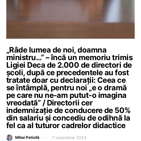
„Râde lumea de noi, doamna
ministru…” – încă un memoriu trimis
Ligiei Deca de 2.000 de directori de
școli, după ce precedentele au fost
tratate doar cu declarații: Ceea ce
se întâmplă, pentru noi „e o dramă
pe care nu ne-am putut-o imagina
vreodată” / Directorii cer
indemnizație de conducere de 50%
din salariu și concediu de odihnă la
fel ca al tuturor cadrelor didactice
7 noiembrie 2023
Mihai Peticilă