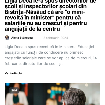
Ligia Deca le-a spus directorilor de
școli și inspectorilor școlari din
Bistrița-Năsăud că are “o mini-
revoltă în minister” pentru că
salariile nu au crescut și pentru
angajații de la centru
13 februarie 2024
Alexa Stănescu
Ligia Deca a spus recent că în Ministerul Educației
angajații cu funcții de conducere nu primesc
creșterile salariale care se vor aplica de miercuri, 14
februarie, directorilor de școli și…
Vezi articolul
Știri