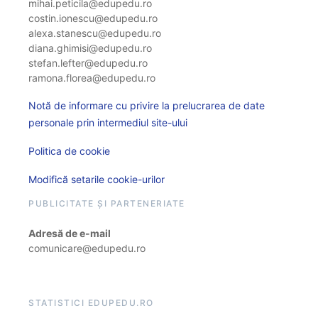
mihai.peticila@edupedu.ro
costin.ionescu@edupedu.ro
alexa.stanescu@edupedu.ro
diana.ghimisi@edupedu.ro
stefan.lefter@edupedu.ro
ramona.florea@edupedu.ro
Notă de informare cu privire la prelucrarea de date
personale prin intermediul site-ului
Politica de cookie
Modifică setarile cookie-urilor
PUBLICITATE ȘI PARTENERIATE
Adresă de e-mail
comunicare@edupedu.ro
STATISTICI EDUPEDU.RO