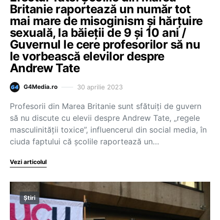
Britanie raportează un număr tot
mai mare de misoginism și hărțuire
sexuală, la băieții de 9 și 10 ani /
Guvernul le cere profesorilor să nu
le vorbească elevilor despre
Andrew Tate
30 aprilie 2023
G4Media.ro
Profesorii din Marea Britanie sunt sfătuiţi de guvern
să nu discute cu elevii despre Andrew Tate, „regele
masculinităţii toxice”, influencerul din social media, în
ciuda faptului că şcolile raportează un…
Vezi articolul
Știri