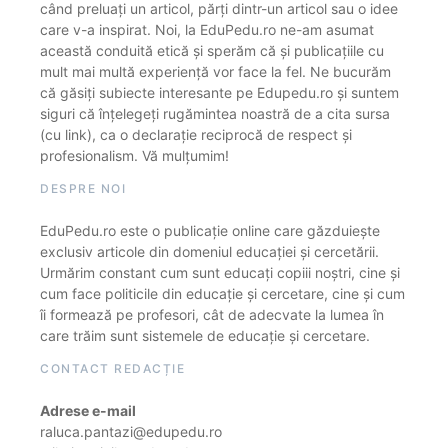
când preluați un articol, părți dintr-un articol sau o idee
care v-a inspirat. Noi, la EduPedu.ro ne-am asumat
această conduită etică și sperăm că și publicațiile cu
mult mai multă experiență vor face la fel. Ne bucurăm
că găsiți subiecte interesante pe Edupedu.ro și suntem
siguri că înțelegeți rugămintea noastră de a cita sursa
(cu link), ca o declarație reciprocă de respect și
profesionalism. Vă mulțumim!
DESPRE NOI
EduPedu.ro este o publicație online care găzduiește
exclusiv articole din domeniul educației și cercetării.
Urmărim constant cum sunt educați copiii noștri, cine și
cum face politicile din educație și cercetare, cine și cum
îi formează pe profesori, cât de adecvate la lumea în
care trăim sunt sistemele de educație și cercetare.
CONTACT REDACȚIE
Adrese e-mail
raluca.pantazi@edupedu.ro