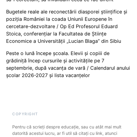
Bugetele reale ale reconectării diasporei științifice și
poziția României la coada Uniunii Europene în
cercetare-dezvoltare / Op Ed Profesorul Eduard
Stoica, conferențiar la Facultatea de Științe
Economice a Universității „Lucian Blaga” din Sibiu
Peste o lună începe școala. Elevii și copiii de
grădiniță încep cursurile și activitățile pe 7
septembrie, după vacanța de vară / Calendarul anului
școlar 2026-2027 și lista vacanțelor
COPYRIGHT
Pentru că scrieți despre educație, sau cu atât mai mult
datorită acestui lucru, ar fi util să citați cu link, atunci