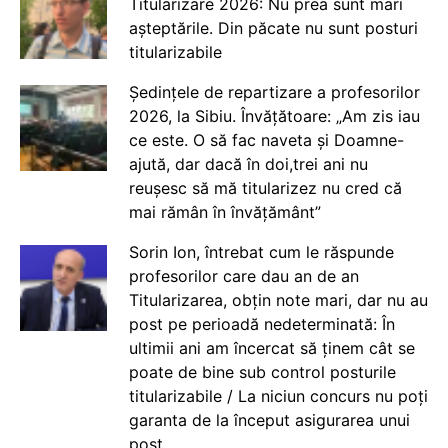
Titularizare 2026: Nu prea sunt mari
așteptările. Din păcate nu sunt posturi
titularizabile
Ședințele de repartizare a profesorilor
2026, la Sibiu. Învățătoare: „Am zis iau
ce este. O să fac naveta și Doamne-
ajută, dar dacă în doi,trei ani nu
reușesc să mă titularizez nu cred că
mai rămân în învățământ”
Sorin Ion, întrebat cum le răspunde
profesorilor care dau an de an
Titularizarea, obțin note mari, dar nu au
post pe perioadă nedeterminată: În
ultimii ani am încercat să ținem cât se
poate de bine sub control posturile
titularizabile / La niciun concurs nu poți
garanta de la început asigurarea unui
post