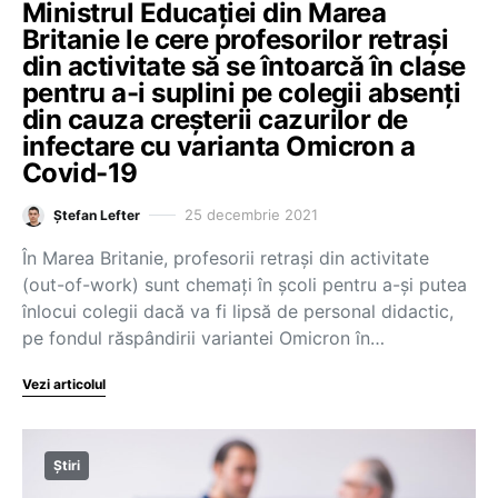
Ministrul Educației din Marea
Britanie le cere profesorilor retrași
din activitate să se întoarcă în clase
pentru a-i suplini pe colegii absenți
din cauza creșterii cazurilor de
infectare cu varianta Omicron a
Covid-19
25 decembrie 2021
Ștefan Lefter
În Marea Britanie, profesorii retrași din activitate
(out-of-work) sunt chemați în școli pentru a-și putea
înlocui colegii dacă va fi lipsă de personal didactic,
pe fondul răspândirii variantei Omicron în…
Vezi articolul
Știri