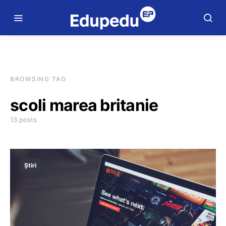
BROWSING TAG
scoli marea britanie
13 posts
Știri