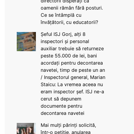
directorii disperați că
oamenii rămân fără posturi.
Ce se întâmplă cu
învățătorii, cu educatorii?
Șeful ISJ Gorj, alți 8
inspectori și personal
auxiliar trebuie să returneze
peste 55.000 de lei, bani
acordați pentru decontarea
navetei, timp de peste un an
/ Inspectorul general, Marian
Staicu: La vremea aceea nu
eram inspector șef. ISJ ne-a
cerut să depunem
documente pentru
decontarea navetei
Mai mulți părinți solicită,
într-o petiție, anularea