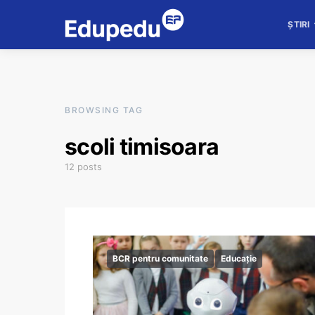
ȘTIRI
BROWSING TAG
scoli timisoara
12 posts
BCR pentru comunitate
Educație