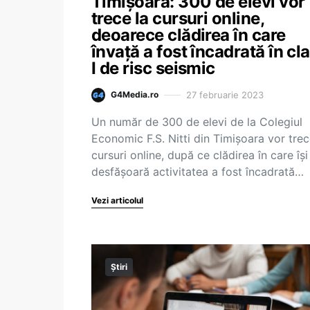
Timişoara: 300 de elevi vor
trece la cursuri online,
deoarece clădirea în care
învaţă a fost încadrată în cl
I de risc seismic
27 februarie 2023
G4Media.ro
Un număr de 300 de elevi de la Colegiul
Economic F.S. Nitti din Timişoara vor trec
cursuri online, după ce clădirea în care îşi
desfăşoară activitatea a fost încadrată…
Vezi articolul
Știri