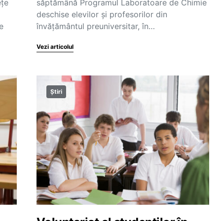
ețe
săptămână Programul Laboratoare de Chimie
deschise elevilor şi profesorilor din
e
învăţământul preuniversitar, în…
Vezi articolul
Știri