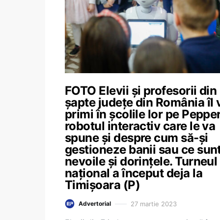
FOTO Elevii și profesorii din
șapte județe din România îl 
primi în școlile lor pe Pepper
robotul interactiv care le va
spune și despre cum să-și
gestioneze banii sau ce sun
nevoile și dorințele. Turneul
național a început deja la
Timișoara (P)
27 martie 2023
Advertorial