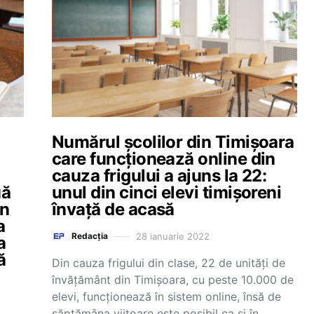
Numărul școlilor din Timișoara
care funcționează online din
cauza frigului a ajuns la 22:
uă
unul din cinci elevi timișoreni
în
învață de acasă
a
28 ianuarie 2022
Redacția
a
ă
Din cauza frigului din clase, 22 de unități de
învăţământ din Timişoara, cu peste 10.000 de
elevi, funcţionează în sistem online, însă de
săptămâna viitoare este posibil ca şi în…