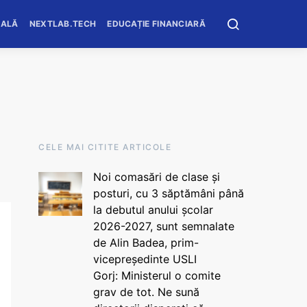
OALĂ
NEXTLAB.TECH
EDUCAȚIE FINANCIARĂ
CELE MAI CITITE ARTICOLE
Noi comasări de clase și
posturi, cu 3 săptămâni până
la debutul anului școlar
2026-2027, sunt semnalate
de Alin Badea, prim-
vicepreședinte USLI
Gorj: Ministerul o comite
grav de tot. Ne sună