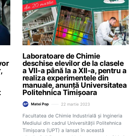
Laboratoare de Chimie
vor
deschise elevilor de la clasele
,
a VII-a până la a XII-a, pentru a
realiza experimentele din
manuale, anunță Universitatea
t
Politehnica Timişoara
22 martie 2023
Matei Pop
Facultatea de Chimie Industrială şi Ingineria
Mediului din cadrul Universităţii Politehnica
Timişoara (UPT) a lansat în această