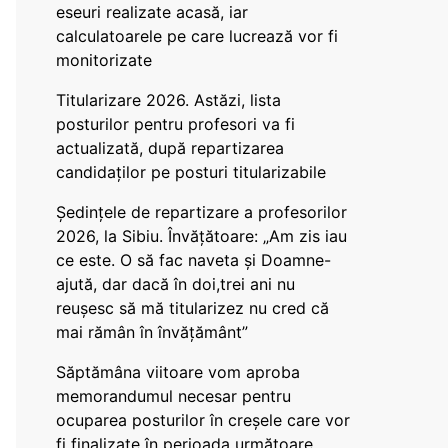
eseuri realizate acasă, iar
calculatoarele pe care lucrează vor fi
monitorizate
Titularizare 2026. Astăzi, lista
posturilor pentru profesori va fi
actualizată, după repartizarea
candidaților pe posturi titularizabile
Ședințele de repartizare a profesorilor
2026, la Sibiu. Învățătoare: „Am zis iau
ce este. O să fac naveta și Doamne-
ajută, dar dacă în doi,trei ani nu
reușesc să mă titularizez nu cred că
mai rămân în învățământ”
Săptămâna viitoare vom aproba
memorandumul necesar pentru
ocuparea posturilor în creșele care vor
fi finalizate în perioada următoare,