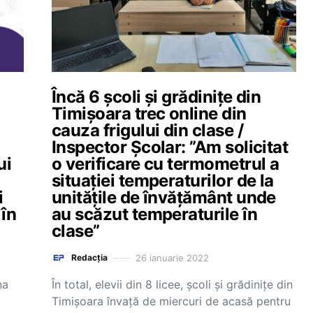
Încă 6 școli și grădinițe din
Timișoara trec online din
cauza frigului din clase /
Inspector Școlar: ”Am solicitat
ui
o verificare cu termometrul a
situației temperaturilor de la
i
unitățile de învățământ unde
 în
au scăzut temperaturile în
clase”
26 ianuarie 2022
Redacția
na
În total, elevii din 8 licee, școli și grădinițe din
Timișoara învață de miercuri de acasă pentru