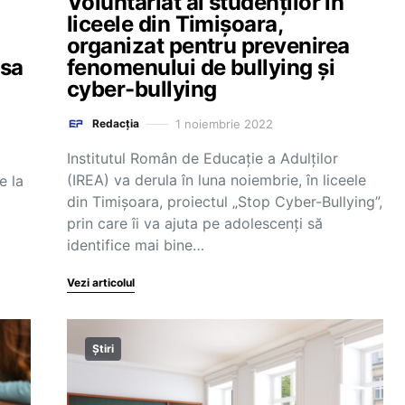
Voluntariat al studenților în
liceele din Timișoara,
organizat pentru prevenirea
asa
fenomenului de bullying şi
cyber-bullying
1 noiembrie 2022
Redacția
Institutul Român de Educaţie a Adulţilor
(IREA) va derula în luna noiembrie, în liceele
e la
din Timişoara, proiectul „Stop Cyber-Bullying”,
prin care îi va ajuta pe adolescenţi să
identifice mai bine…
Vezi articolul
Știri