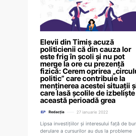
Elevii din Timiș acuză
politicienii că din cauza lor
este frig în școli și nu pot
merge la ore cu prezență
fizică: Cerem oprirea „circul
politic” care contribuie la
menținerea acestei situații ș
care lasă școlile de izbeliște
această perioadă grea
27 ianuarie 2022
Redacția
Lipsa investițiilor și interesului față de bu
derulare a cursurilor au dus la probleme