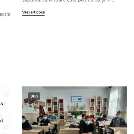
Vezi articolul
scris
a
Știri