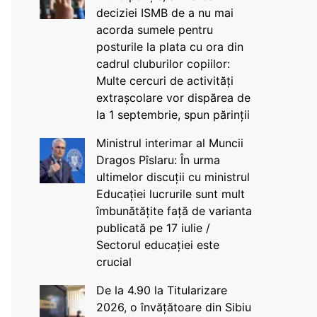
deciziei ISMB de a nu mai
acorda sumele pentru
posturile la plata cu ora din
cadrul cluburilor copiilor:
Multe cercuri de activități
extrașcolare vor dispărea de
la 1 septembrie, spun părinții
Ministrul interimar al Muncii
Dragos Pîslaru: În urma
ultimelor discuții cu ministrul
Educației lucrurile sunt mult
îmbunătățite față de varianta
publicată pe 17 iulie /
Sectorul educației este
crucial
De la 4.90 la Titularizare
2026, o învățătoare din Sibiu