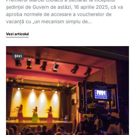
ședinței de Guvern de astăzi, 16 aprilie 2025, că va
aproba normele de accesare a voucherelor de
vacanță cu „un mecanism simplu de…
Vezi articolul
Știri