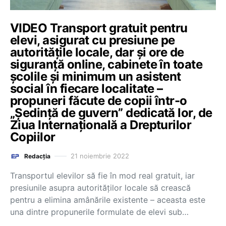
VIDEO Transport gratuit pentru
elevi, asigurat cu presiune pe
autoritățile locale, dar și ore de
siguranță online, cabinete în toate
școlile și minimum un asistent
social în fiecare localitate –
propuneri făcute de copii într-o
„Ședință de guvern” dedicată lor, de
Ziua Internațională a Drepturilor
Copiilor
21 noiembrie 2022
Redacția
Transportul elevilor să fie în mod real gratuit, iar
presiunile asupra autorităților locale să crească
pentru a elimina amânările existente – aceasta este
una dintre propunerile formulate de elevi sub…