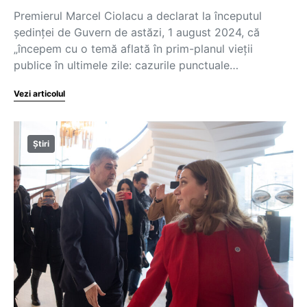
Premierul Marcel Ciolacu a declarat la începutul
ședinței de Guvern de astăzi, 1 august 2024, că
„începem cu o temă aflată în prim-planul vieții
publice în ultimele zile: cazurile punctuale…
Vezi articolul
Știri