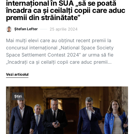
internațional în SUA „să se poată
încadra ca și ceilalți copii care aduc
premii din străinătate”
25 aprilie 2024
Ștefan Lefter
Mai mulți elevi care au obținut recent premii la
concursul internațional „National Space Society
Space Settlement Contest 2024” ar urma să fie
„încadrați ca şi ceilalţi copii care aduc premii…
Vezi articolul
Știri