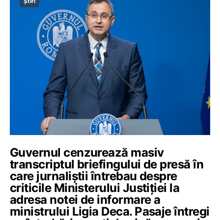
Știri
Guvernul cenzurează masiv
transcriptul briefingului de presă în
care jurnaliștii întrebau despre
criticile Ministerului Justiției la
adresa notei de informare a
ministrului Ligia Deca. Pasaje întregi