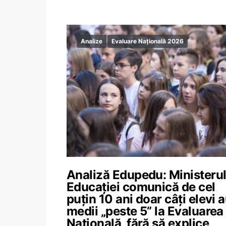
Analize
Evaluare Națională 2026
Analiză Edupedu: Ministeru
Educației comunică de cel
puțin 10 ani doar câți elevi 
medii „peste 5” la Evaluarea
Națională, fără să explice