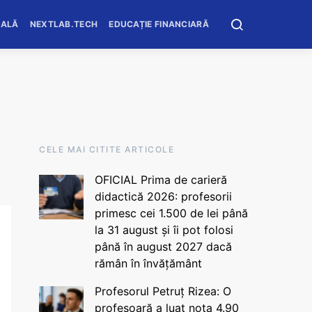
OALĂ
NEXTLAB.TECH
EDUCAȚIE FINANCIARĂ
CELE MAI CITITE ARTICOLE
OFICIAL Prima de carieră
didactică 2026: profesorii
primesc cei 1.500 de lei până
la 31 august și îi pot folosi
până în august 2027 dacă
rămân în învățământ
Profesorul Petruț Rizea: O
profesoară a luat nota 4.90