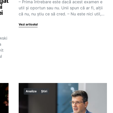
igat
– Prima ȋntrebare este dacă acest examen e
i
util şi oportun sau nu. Unii spun că ar fi, alţii
ei
că nu, nu ştiu ce să cred. – Nu este nici util,…
Vezi articolul
wski
a
it
ul
Analize
Știri