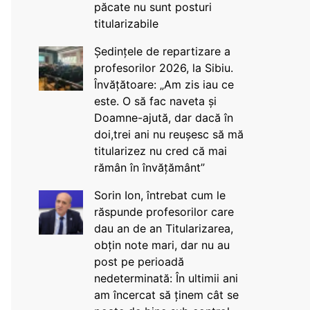
păcate nu sunt posturi
titularizabile
Ședințele de repartizare a
profesorilor 2026, la Sibiu.
Învățătoare: „Am zis iau ce
este. O să fac naveta și
Doamne-ajută, dar dacă în
doi,trei ani nu reușesc să mă
titularizez nu cred că mai
rămân în învățământ”
Sorin Ion, întrebat cum le
răspunde profesorilor care
dau an de an Titularizarea,
obțin note mari, dar nu au
post pe perioadă
nedeterminată: În ultimii ani
am încercat să ținem cât se