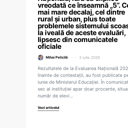
vreodată ce înseamnă „5”. C
mai mare decalaj, cel dintre
rural și urban, plus toate
problemele sistemului scoa
la iveală de aceste evaluări,
lipsesc din comunicatele
oficiale
3 iulie 2026
Mihai Peticilă
Rezultatele de la Evaluarea Națională 202
înainte de contestații, au fost publicate p
iunie de Ministerul Educației. În comunica
sec al instituției apar doar procente, situaț
număr de elevi…
Vezi articolul