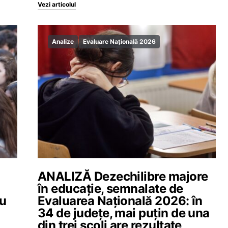
Vezi articolul
Analize
Evaluare Națională 2026
l
ANALIZĂ Dezechilibre majore
în educație, semnalate de
au
Evaluarea Națională 2026: în
34 de județe, mai puțin de una
din trei școli are rezultate