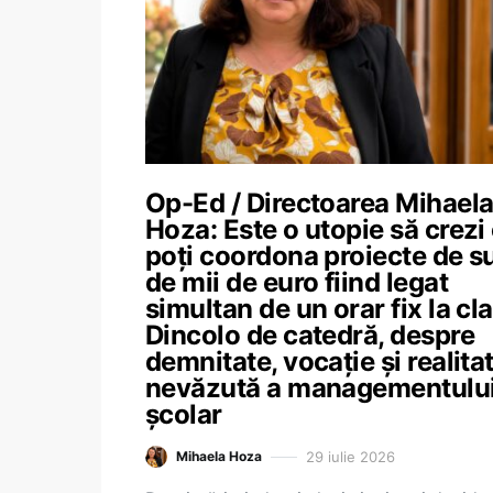
Op-Ed / Directoarea Mihael
Hoza: Este o utopie să crezi
poți coordona proiecte de s
de mii de euro fiind legat
simultan de un orar fix la cla
Dincolo de catedră, despre
demnitate, vocație și realita
nevăzută a managementulu
școlar
29 iulie 2026
Mihaela Hoza