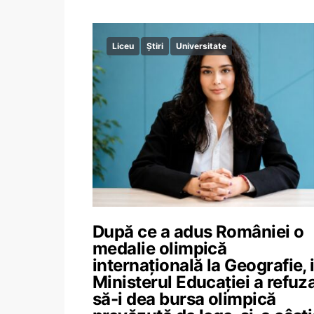
Liceu
Știri
Universitate
După ce a adus României o
medalie olimpică
internațională la Geografie, 
Ministerul Educației a refuz
să-i dea bursa olimpică