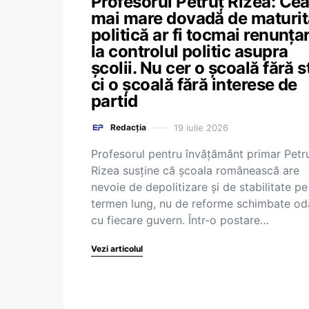
Profesorul Petruț Rizea: Ce
mai mare dovadă de maturit
politică ar fi tocmai renunța
la controlul politic asupra
școlii. Nu cer o școală fără s
ci o școală fără interese de
partid
19 iulie 2026
Redacția
Profesorul pentru învățământ primar Petr
Rizea susține că școala românească are
nevoie de depolitizare și de stabilitate pe
termen lung, nu de reforme schimbate od
cu fiecare guvern. Într-o postare…
Vezi articolul