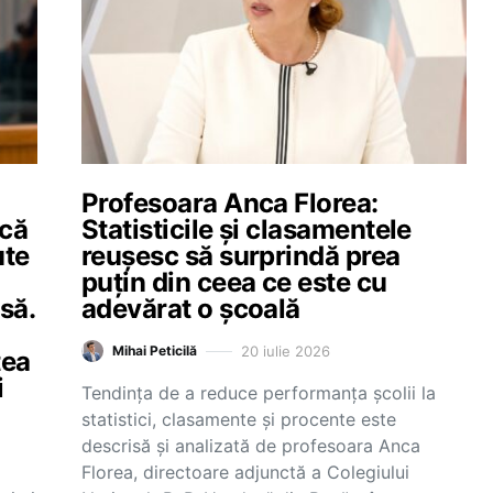
a
Profesoara Anca Florea:
 că
Statisticile și clasamentele
ute
reușesc să surprindă prea
puțin din ceea ce este cu
să.
adevărat o școală
20 iulie 2026
Mihai Peticilă
tea
i
Tendința de a reduce performanța școlii la
statistici, clasamente și procente este
descrisă și analizată de profesoara Anca
Florea, directoare adjunctă a Colegiului