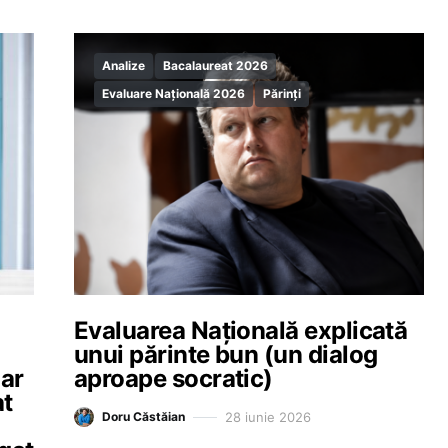
Analize
Bacalaureat 2026
Evaluare Națională 2026
Părinți
Evaluarea Naţională explicată
unui părinte bun (un dialog
iar
aproape socratic)
at
28 iunie 2026
Doru Căstăian