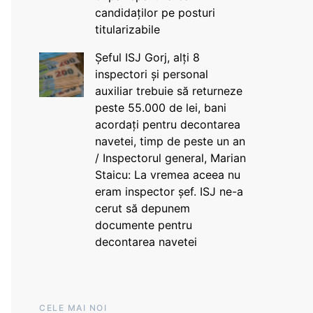
candidaților pe posturi
titularizabile
Șeful ISJ Gorj, alți 8
inspectori și personal
auxiliar trebuie să returneze
peste 55.000 de lei, bani
acordați pentru decontarea
navetei, timp de peste un an
/ Inspectorul general, Marian
Staicu: La vremea aceea nu
eram inspector șef. ISJ ne-a
cerut să depunem
documente pentru
decontarea navetei
CELE MAI NOI