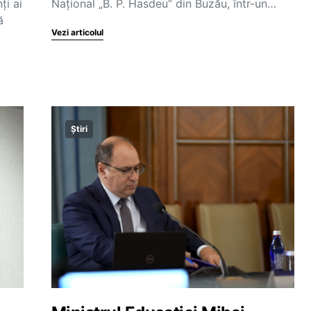
ți ai
Național „B. P. Hasdeu” din Buzău, într-un…
ă
Vezi articolul
Știri