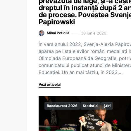
prevăzută de lege, și-a câșt
dreptul în instanță după 2 an
de procese. Povestea Svenj
Papirowski
30 iunie 2026
Mihai Peticilă
În vara anului 2022, Svenja-Alexia Papiro
apărea pe lista elevilor români medaliați l
Olimpiada Europeană de Geografie, potriv
comunicatului publicat atunci de Minister
Educației. Un an mai târziu, în 2023,…
Vezi articolul
Bacalaureat 2026
Statistici
Știri