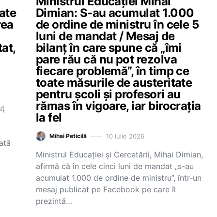
a
Ministrul Educației Mihai
ate
Dimian: S-au acumulat 1.000
rea
de ordine de ministru în cele 5
luni de mandat / Mesaj de
tat,
bilanț în care spune că „îmi
pare rău că nu pot rezolva
fiecare problemă”, în timp ce
toate măsurile de austeritate
pentru școli și profesori au
rămas în vigoare, iar birocrația
uț
la fel
10 iulie 2026
Mihai Peticilă
ată
Ministrul Educației și Cercetării, Mihai Dimian,
afirmă că în cele cinci luni de mandat „s-au
acumulat 1.000 de ordine de ministru”, într-un
mesaj publicat pe Facebook pe care îl
prezintă…