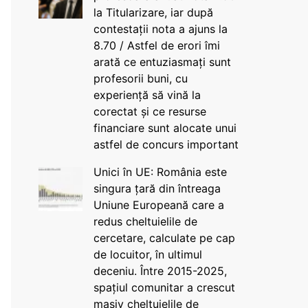
la Titularizare, iar după
contestații nota a ajuns la
8.70 / Astfel de erori îmi
arată ce entuziasmați sunt
profesorii buni, cu
experiență să vină la
corectat și ce resurse
financiare sunt alocate unui
astfel de concurs important
Unici în UE: România este
singura țară din întreaga
Uniune Europeană care a
redus cheltuielile de
cercetare, calculate pe cap
de locuitor, în ultimul
deceniu. Între 2015-2025,
spațiul comunitar a crescut
masiv cheltuielile de