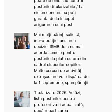
poate de bine sub control
posturile titularizabile / La
niciun concurs nu poți
garanta de la început
asigurarea unui post
Mai mulți părinți solicită,
într-o petiție, anularea
deciziei ISMB de a nu mai
acorda sumele pentru
posturile la plata cu ora din
cadrul cluburilor copiilor:
Multe cercuri de activități
extrașcolare vor dispărea de
la 1 septembrie, spun părinții
Titularizare 2026. Astăzi,
lista posturilor pentru
profesori va fi actualizată,
după repartizarea