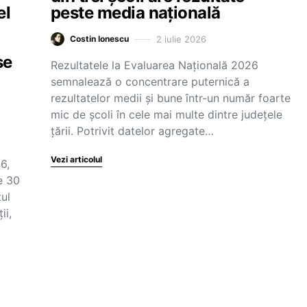
el
peste media națională
2 iulie 2026
Costin Ionescu
se
Rezultatele la Evaluarea Națională 2026
semnalează o concentrare puternică a
rezultatelor medii și bune într-un număr foarte
mic de școli în cele mai multe dintre județele
țării. Potrivit datelor agregate…
Vezi articolul
6,
e 30
tul
ii,