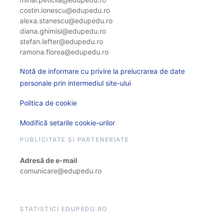
costin.ionescu@edupedu.ro
alexa.stanescu@edupedu.ro
diana.ghimisi@edupedu.ro
stefan.lefter@edupedu.ro
ramona.florea@edupedu.ro
Notă de informare cu privire la prelucrarea de date
personale prin intermediul site-ului
Politica de cookie
Modifică setarile cookie-urilor
PUBLICITATE ȘI PARTENERIATE
Adresă de e-mail
comunicare@edupedu.ro
STATISTICI EDUPEDU.RO