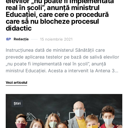
elevilor „nu poate fi implementată
real în școli”, anunță ministrul
Educației, care cere o procedură
care să nu blocheze procesul
didactic
15 noiembrie 2021
Redacția
Instrucțiunea dată de ministerul Sănătății care
prevede aplicarea testelor pe bază de salivă elevilor
„nu poate fi implementată real în școli”, anunță
ministrul Educației. Acesta a intervenit la Antena 3…
Vezi articolul
Știri