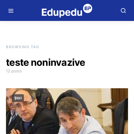
BROWSING TAG
teste noninvazive
12 posts
Știri