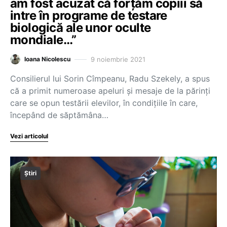
am fost acuzat că forțăm copiii să
intre în programe de testare
biologică ale unor oculte
mondiale…”
9 noiembrie 2021
Ioana Nicolescu
Consilierul lui Sorin Cîmpeanu, Radu Szekely, a spus
că a primit numeroase apeluri și mesaje de la părinți
care se opun testării elevilor, în condițiile în care,
începând de săptămâna…
Vezi articolul
Știri