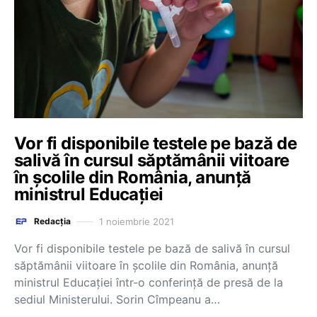
Vor fi disponibile testele pe bază de
salivă în cursul săptămânii viitoare
în școlile din România, anunță
ministrul Educației
1 noiembrie 2021
Redacția
Vor fi disponibile testele pe bază de salivă în cursul
săptămânii viitoare în școlile din România, anunță
ministrul Educației într-o conferință de presă de la
sediul Ministerului. Sorin Cîmpeanu a…