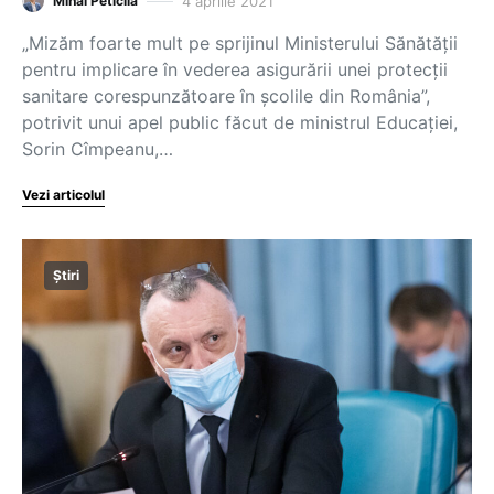
4 aprilie 2021
Mihai Peticilă
„Mizăm foarte mult pe sprijinul Ministerului Sănătății
pentru implicare în vederea asigurării unei protecții
sanitare corespunzătoare în școlile din România”,
potrivit unui apel public făcut de ministrul Educației,
Sorin Cîmpeanu,…
Vezi articolul
Știri