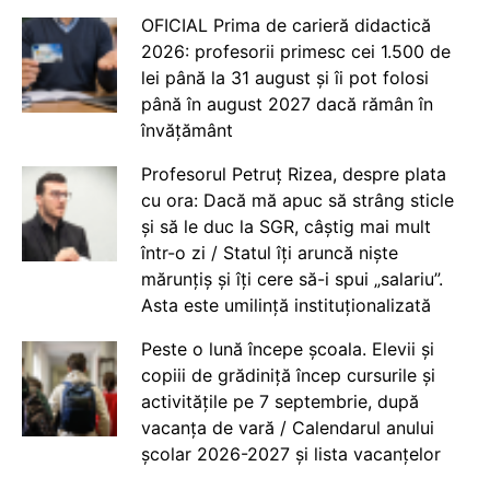
OFICIAL Prima de carieră didactică
2026: profesorii primesc cei 1.500 de
lei până la 31 august și îi pot folosi
până în august 2027 dacă rămân în
învățământ
Profesorul Petruț Rizea, despre plata
cu ora: Dacă mă apuc să strâng sticle
și să le duc la SGR, câștig mai mult
într-o zi / Statul îți aruncă niște
mărunțiș și îți cere să-i spui „salariu”.
Asta este umilință instituționalizată
Peste o lună începe școala. Elevii și
copiii de grădiniță încep cursurile și
activitățile pe 7 septembrie, după
vacanța de vară / Calendarul anului
școlar 2026-2027 și lista vacanțelor