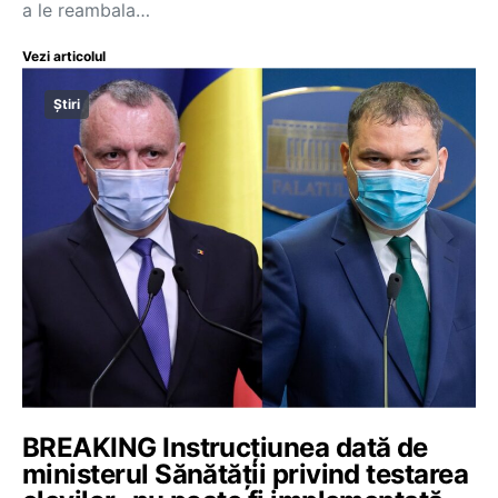
a le reambala…
Vezi articolul
Știri
BREAKING Instrucțiunea dată de
ministerul Sănătății privind testarea