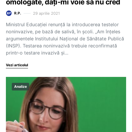
omologate, dați-mi voie să nu cred
29 aprilie 2021
R.P.
Ministrul Educației renunță la introducerea testelor
noninvazive, pe bază de salivă, în școli. „Am înțeles
argumentele Institutului Național de Sănătate Publică
(INSP). Testarea noninvazivă trebuie reconfirmată
printr-o testare invazivă și…
Vezi articolul
Analize