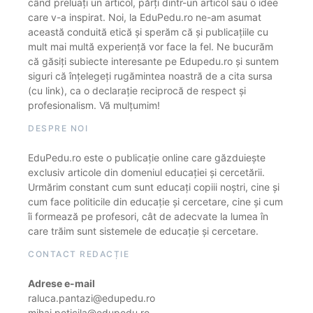
când preluați un articol, părți dintr-un articol sau o idee
care v-a inspirat. Noi, la EduPedu.ro ne-am asumat
această conduită etică și sperăm că și publicațiile cu
mult mai multă experiență vor face la fel. Ne bucurăm
că găsiți subiecte interesante pe Edupedu.ro și suntem
siguri că înțelegeți rugămintea noastră de a cita sursa
(cu link), ca o declarație reciprocă de respect și
profesionalism. Vă mulțumim!
DESPRE NOI
EduPedu.ro este o publicație online care găzduiește
exclusiv articole din domeniul educației și cercetării.
Urmărim constant cum sunt educați copiii noștri, cine și
cum face politicile din educație și cercetare, cine și cum
îi formează pe profesori, cât de adecvate la lumea în
care trăim sunt sistemele de educație și cercetare.
CONTACT REDACȚIE
Adrese e-mail
raluca.pantazi@edupedu.ro
mihai.peticila@edupedu.ro