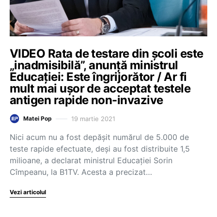
VIDEO Rata de testare din școli este
„inadmisibilă”, anunță ministrul
Educației: Este îngrijorător / Ar fi
mult mai ușor de acceptat testele
antigen rapide non-invazive
19 martie 2021
Matei Pop
Nici acum nu a fost depășit numărul de 5.000 de
teste rapide efectuate, deși au fost distribuite 1,5
milioane, a declarat ministrul Educației Sorin
Cîmpeanu, la B1TV. Acesta a precizat…
Vezi articolul