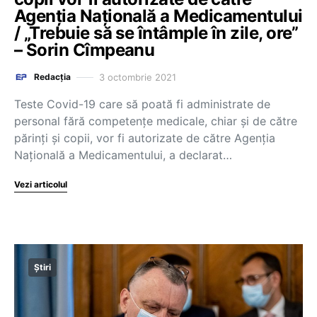
Agenția Națională a Medicamentului
/ „Trebuie să se întâmple în zile, ore”
– Sorin Cîmpeanu
3 octombrie 2021
Redacția
Teste Covid-19 care să poată fi administrate de
personal fără competențe medicale, chiar și de către
părinți și copii, vor fi autorizate de către Agenția
Națională a Medicamentului, a declarat…
Vezi articolul
Știri