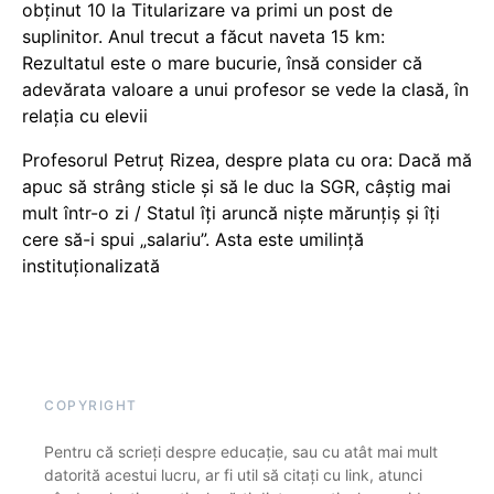
obținut 10 la Titularizare va primi un post de
suplinitor. Anul trecut a făcut naveta 15 km:
Rezultatul este o mare bucurie, însă consider că
adevărata valoare a unui profesor se vede la clasă, în
relația cu elevii
Profesorul Petruț Rizea, despre plata cu ora: Dacă mă
apuc să strâng sticle și să le duc la SGR, câștig mai
mult într-o zi / Statul îți aruncă niște mărunțiș și îți
cere să-i spui „salariu”. Asta este umilință
instituționalizată
COPYRIGHT
Pentru că scrieți despre educație, sau cu atât mai mult
datorită acestui lucru, ar fi util să citați cu link, atunci