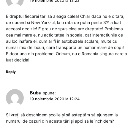
19 noiembrie 2020 la 13:22
E dreptul fiecarei tari sa aleaga calea! Chiar daca nu e o tara,
de curand si New York-ul, la o rata de putin peste 3% a luat
aceeasi decizie! E greu de spus cine are dreptate! Problema
cea mai mare e, nu acticitatea in scoala, cat interactiunile ce
au loc inafara ei, cum ar fi in autobuzele scolare, multe cu
numar mic de locuri, care transporta un numar mare de copii!
E doar una din probleme! Oricum, nu e Romania singura care a
luat decizia!
Reply
Bubu
spune:
19 noiembrie 2020 la 12:24
Și vreți să deschidem școlile și să așteptăm să ajungem la
numărul de cazuri din aceste țări și apoi să le închidem?