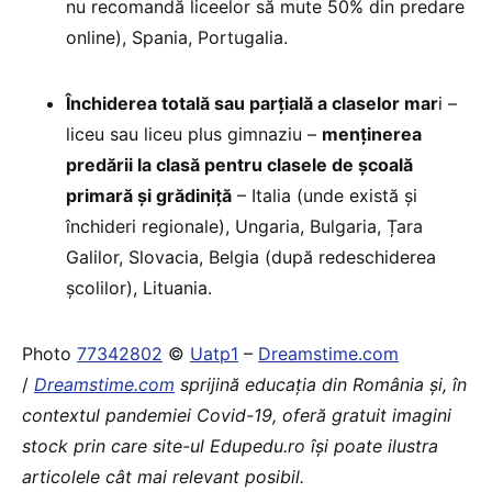
nu recomandă liceelor să mute 50% din predare
online), Spania, Portugalia.
Închiderea totală sau parțială a claselor mar
i –
liceu sau liceu plus gimnaziu –
menținerea
predării la clasă pentru clasele de școală
primară și grădiniță
– Italia (unde există și
închideri regionale), Ungaria, Bulgaria, Țara
Galilor, Slovacia, Belgia (după redeschiderea
școlilor), Lituania.
Photo
77342802
©
Uatp1
–
Dreamstime.com
/
Dreamstime.com
sprijină educaţia din România şi, în
contextul pandemiei Covid-19, oferă gratuit imagini
stock prin care site-ul Edupedu.ro îşi poate ilustra
articolele cât mai relevant posibil.