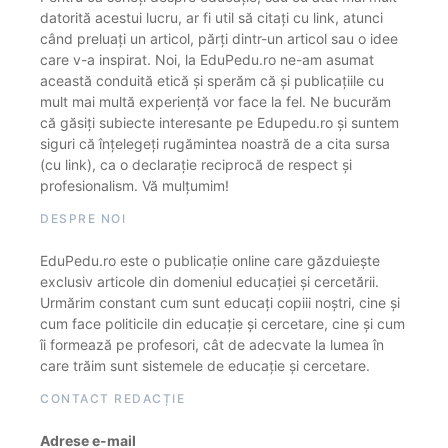
datorită acestui lucru, ar fi util să citați cu link, atunci
când preluați un articol, părți dintr-un articol sau o idee
care v-a inspirat. Noi, la EduPedu.ro ne-am asumat
această conduită etică și sperăm că și publicațiile cu
mult mai multă experiență vor face la fel. Ne bucurăm
că găsiți subiecte interesante pe Edupedu.ro și suntem
siguri că înțelegeți rugămintea noastră de a cita sursa
(cu link), ca o declarație reciprocă de respect și
profesionalism. Vă mulțumim!
DESPRE NOI
EduPedu.ro este o publicație online care găzduiește
exclusiv articole din domeniul educației și cercetării.
Urmărim constant cum sunt educați copiii noștri, cine și
cum face politicile din educație și cercetare, cine și cum
îi formează pe profesori, cât de adecvate la lumea în
care trăim sunt sistemele de educație și cercetare.
CONTACT REDACȚIE
Adrese e-mail