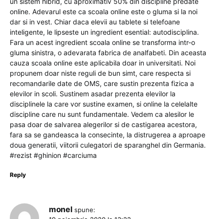
un sistem hibrid, cu aproximativ 50% din discipline predate
online. Adevarul este ca scoala online este o gluma si la noi
dar si in vest. Chiar daca elevii au tablete si telefoane
inteligente, le lipseste un ingredient esential: autodisciplina.
Fara un acest ingredient scoala online se transforma intr-o
gluma sinistra, o adevarata fabrica de analfabeti. Din aceasta
cauza scoala online este aplicabila doar in universitati. Noi
propunem doar niste reguli de bun simt, care respecta si
recomandarile date de OMS, care sustin prezenta fizica a
elevilor in scoli. Sustinem asadar prezenta elevilor la
disciplinele la care vor sustine examen, si online la celelalte
discipline care nu sunt fundamentale. Vedem ca alesilor le
pasa doar de salvarea alegerilor si de castigarea acestora,
fara sa se gandeasca la consecinte, la distrugerea a aproape
doua generatii, viitorii culegatori de sparanghel din Germania.
#rezist #ghinion #carciuma
Reply
monel
spune: