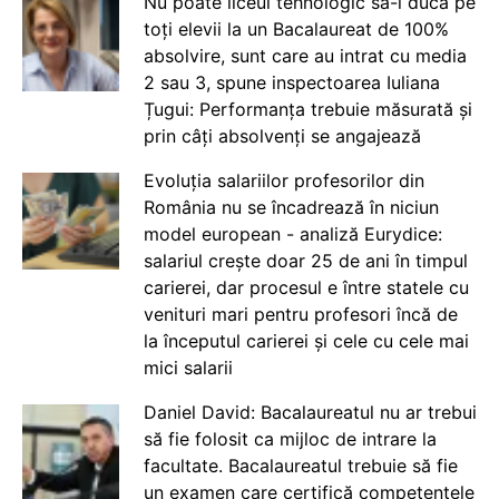
Nu poate liceul tehnologic să-i ducă pe
toți elevii la un Bacalaureat de 100%
absolvire, sunt care au intrat cu media
2 sau 3, spune inspectoarea Iuliana
Țugui: Performanța trebuie măsurată și
prin câți absolvenți se angajează
Evoluția salariilor profesorilor din
România nu se încadrează în niciun
model european - analiză Eurydice:
salariul crește doar 25 de ani în timpul
carierei, dar procesul e între statele cu
venituri mari pentru profesori încă de
la începutul carierei și cele cu cele mai
mici salarii
Daniel David: Bacalaureatul nu ar trebui
să fie folosit ca mijloc de intrare la
facultate. Bacalaureatul trebuie să fie
un examen care certifică competențele