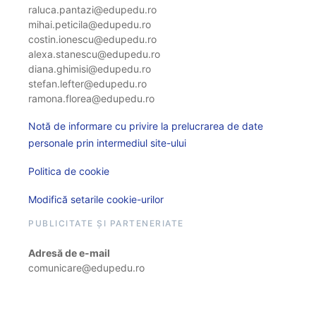
raluca.pantazi@edupedu.ro
mihai.peticila@edupedu.ro
costin.ionescu@edupedu.ro
alexa.stanescu@edupedu.ro
diana.ghimisi@edupedu.ro
stefan.lefter@edupedu.ro
ramona.florea@edupedu.ro
Notă de informare cu privire la prelucrarea de date
personale prin intermediul site-ului
Politica de cookie
Modifică setarile cookie-urilor
PUBLICITATE ȘI PARTENERIATE
Adresă de e-mail
comunicare@edupedu.ro