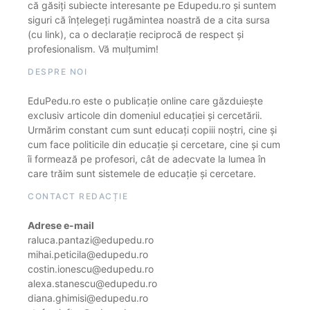
că găsiți subiecte interesante pe Edupedu.ro și suntem
siguri că înțelegeți rugămintea noastră de a cita sursa
(cu link), ca o declarație reciprocă de respect și
profesionalism. Vă mulțumim!
DESPRE NOI
EduPedu.ro este o publicație online care găzduiește
exclusiv articole din domeniul educației și cercetării.
Urmărim constant cum sunt educați copiii noștri, cine și
cum face politicile din educație și cercetare, cine și cum
îi formează pe profesori, cât de adecvate la lumea în
care trăim sunt sistemele de educație și cercetare.
CONTACT REDACȚIE
Adrese e-mail
raluca.pantazi@edupedu.ro
mihai.peticila@edupedu.ro
costin.ionescu@edupedu.ro
alexa.stanescu@edupedu.ro
diana.ghimisi@edupedu.ro