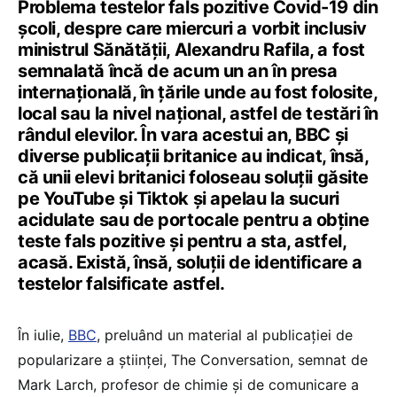
Problema testelor fals pozitive Covid-19 din
școli, despre care miercuri a vorbit inclusiv
ministrul Sănătății, Alexandru Rafila, a fost
semnalată încă de acum un an în presa
internațională, în țările unde au fost folosite,
local sau la nivel național, astfel de testări în
rândul elevilor. În vara acestui an, BBC și
diverse publicații britanice au indicat, însă,
că unii elevi britanici foloseau soluții găsite
pe YouTube și Tiktok și apelau la sucuri
acidulate sau de portocale pentru a obține
teste fals pozitive și pentru a sta, astfel,
acasă. Există, însă, soluții de identificare a
testelor falsificate astfel.
În iulie,
BBC
, preluând un material al publicației de
popularizare a științei, The Conversation, semnat de
Mark Larch, profesor de chimie și de comunicare a