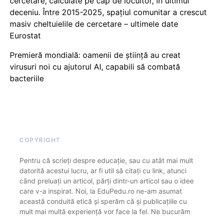
cercetare, calculate pe cap de locuitor, în ultimul
deceniu. Între 2015-2025, spațiul comunitar a crescut
masiv cheltuielile de cercetare – ultimele date
Eurostat
Premieră mondială: oamenii de știință au creat
virusuri noi cu ajutorul AI, capabili să combată
bacteriile
COPYRIGHT
Pentru că scrieți despre educație, sau cu atât mai mult
datorită acestui lucru, ar fi util să citați cu link, atunci
când preluați un articol, părți dintr-un articol sau o idee
care v-a inspirat. Noi, la EduPedu.ro ne-am asumat
această conduită etică și sperăm că și publicațiile cu
mult mai multă experiență vor face la fel. Ne bucurăm