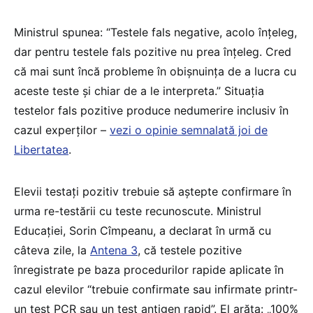
Ministrul spunea: “Testele fals negative, acolo înțeleg,
dar pentru testele fals pozitive nu prea înțeleg. Cred
că mai sunt încă probleme în obișnuința de a lucra cu
aceste teste și chiar de a le interpreta.” Situația
testelor fals pozitive produce nedumerire inclusiv în
cazul experților –
vezi o opinie semnalată joi de
Libertatea
.
Elevii testați pozitiv trebuie să aștepte confirmare în
urma re-testării cu teste recunoscute. Ministrul
Educației, Sorin Cîmpeanu, a declarat în urmă cu
câteva zile, la
Antena 3
, că testele pozitive
înregistrate pe baza procedurilor rapide aplicate în
cazul elevilor “trebuie confirmate sau infirmate printr-
un test PCR sau un test antigen rapid”. El arăta: „100%