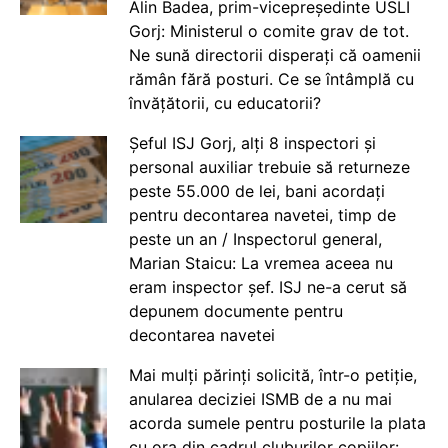
Alin Badea, prim-vicepreședinte USLI
Gorj: Ministerul o comite grav de tot.
Ne sună directorii disperați că oamenii
rămân fără posturi. Ce se întâmplă cu
învățătorii, cu educatorii?
Șeful ISJ Gorj, alți 8 inspectori și
personal auxiliar trebuie să returneze
peste 55.000 de lei, bani acordați
pentru decontarea navetei, timp de
peste un an / Inspectorul general,
Marian Staicu: La vremea aceea nu
eram inspector șef. ISJ ne-a cerut să
depunem documente pentru
decontarea navetei
Mai mulți părinți solicită, într-o petiție,
anularea deciziei ISMB de a nu mai
acorda sumele pentru posturile la plata
cu ora din cadrul cluburilor copiilor: