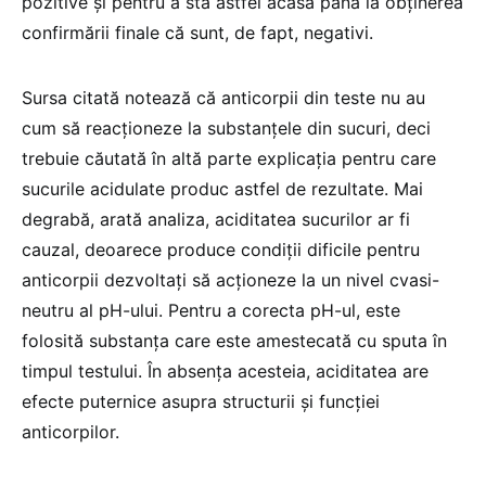
pozitive și pentru a sta astfel acasă până la obținerea
confirmării finale că sunt, de fapt, negativi.
Sursa citată notează că anticorpii din teste nu au
cum să reacționeze la substanțele din sucuri, deci
trebuie căutată în altă parte explicația pentru care
sucurile acidulate produc astfel de rezultate. Mai
degrabă, arată analiza, aciditatea sucurilor ar fi
cauzal, deoarece produce condiții dificile pentru
anticorpii dezvoltați să acționeze la un nivel cvasi-
neutru al pH-ului. Pentru a corecta pH-ul, este
folosită substanța care este amestecată cu sputa în
timpul testului. În absența acesteia, aciditatea are
efecte puternice asupra structurii și funcției
anticorpilor.