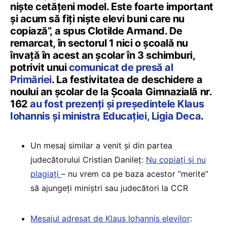
niște cetățeni model. Este foarte important
și acum să fiți niște elevi buni care nu
copiază”, a spus Clotilde Armand. De
remarcat, în sectorul 1 nici o școală nu
învață în acest an școlar în 3 schimburi,
potrivit unui
comunicat de presă al
Primăriei
. La festivitatea de deschidere a
noului an școlar de la Școala Gimnazială nr.
162
au fost prezenți și președintele Klaus
Iohannis și ministra Educației, Ligia Deca
.
Un mesaj similar a venit și din partea
judecătorului Cristian Danileț:
Nu copiați și nu
plagiați
– nu vrem ca pe baza acestor “merite”
să ajungeți miniștri sau judecători la CCR
Mesajul adresat de Klaus Iohannis elevilor
: