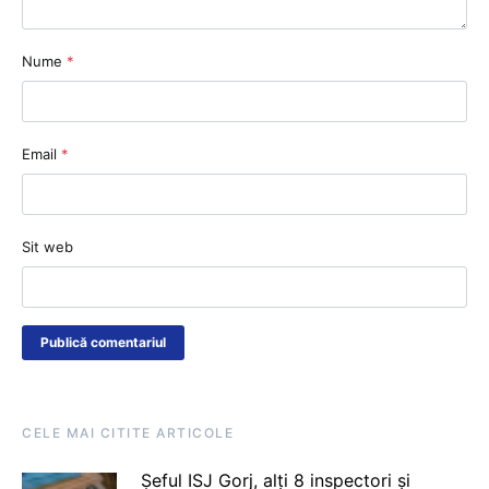
Nume
*
Email
*
Sit web
CELE MAI CITITE ARTICOLE
Șeful ISJ Gorj, alți 8 inspectori și