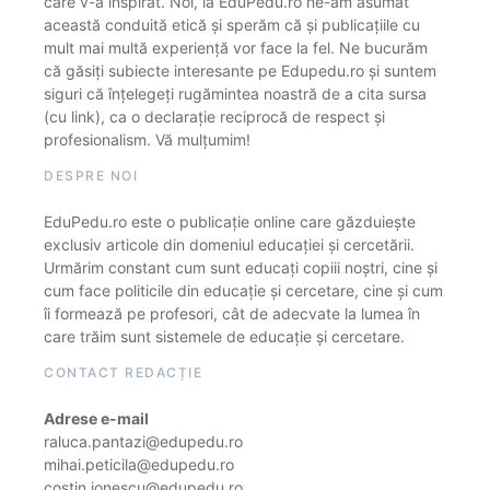
care v-a inspirat. Noi, la EduPedu.ro ne-am asumat
această conduită etică și sperăm că și publicațiile cu
mult mai multă experiență vor face la fel. Ne bucurăm
că găsiți subiecte interesante pe Edupedu.ro și suntem
siguri că înțelegeți rugămintea noastră de a cita sursa
(cu link), ca o declarație reciprocă de respect și
profesionalism. Vă mulțumim!
DESPRE NOI
EduPedu.ro este o publicație online care găzduiește
exclusiv articole din domeniul educației și cercetării.
Urmărim constant cum sunt educați copiii noștri, cine și
cum face politicile din educație și cercetare, cine și cum
îi formează pe profesori, cât de adecvate la lumea în
care trăim sunt sistemele de educație și cercetare.
CONTACT REDACȚIE
Adrese e-mail
raluca.pantazi@edupedu.ro
mihai.peticila@edupedu.ro
costin.ionescu@edupedu.ro