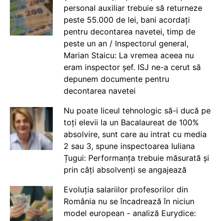
personal auxiliar trebuie să returneze
peste 55.000 de lei, bani acordați
pentru decontarea navetei, timp de
peste un an / Inspectorul general,
Marian Staicu: La vremea aceea nu
eram inspector șef. ISJ ne-a cerut să
depunem documente pentru
decontarea navetei
Nu poate liceul tehnologic să-i ducă pe
toți elevii la un Bacalaureat de 100%
absolvire, sunt care au intrat cu media
2 sau 3, spune inspectoarea Iuliana
Țugui: Performanța trebuie măsurată și
prin câți absolvenți se angajează
Evoluția salariilor profesorilor din
România nu se încadrează în niciun
model european - analiză Eurydice: