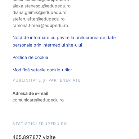
alexa.stanescu@edupedu.ro
diana.ghimisi@edupedu.ro
stefan.lefter@edupedu.ro
ramona.florea@edupedu.ro
Notă de informare cu privire la prelucrarea de date
personale prin intermediul site-ului
Politica de cookie
Modifică setarile cookie-urilor
PUBLICITATE ȘI PARTENERIATE
Adresă de e-mail
comunicare@edupedu.ro
STATISTICI EDUPEDU.RO
465.897.877 vizite