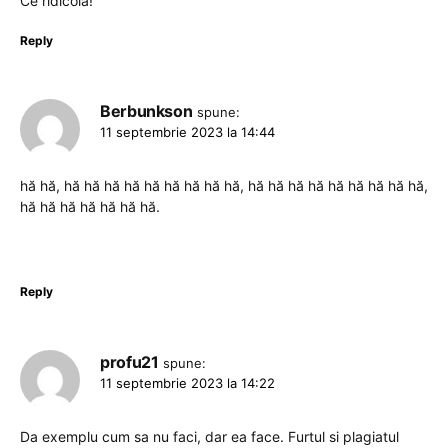
Ce ridicola!
Reply
Berbunkson
spune:
11 septembrie 2023 la 14:44
hă hă, hă hă hă hă hă hă hă hă hă, hă hă hă hă hă hă hă hă hă,
hă hă hă hă hă hă hă.
Reply
profu21
spune:
11 septembrie 2023 la 14:22
Da exemplu cum sa nu faci, dar ea face. Furtul si plagiatul