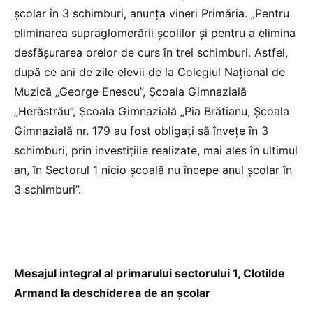
şcolar în 3 schimburi, anunța vineri Primăria. „Pentru
eliminarea supraglomerării şcolilor şi pentru a elimina
desfăşurarea orelor de curs în trei schimburi. Astfel,
după ce ani de zile elevii de la Colegiul Naţional de
Muzică „George Enescu”, Şcoala Gimnazială
„Herăstrău”, Şcoala Gimnazială „Pia Brătianu, Şcoala
Gimnazială nr. 179 au fost obligaţi să înveţe în 3
schimburi, prin investiţiile realizate, mai ales în ultimul
an, în Sectorul 1 nicio şcoală nu începe anul şcolar în
3 schimburi”.
Mesajul integral al primarului sectorului 1, Clotilde
Armand la deschiderea de an școlar