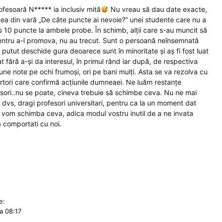
fesoară N***** ia inclusiv mită
Nu vreau să dau date exacte,
nea din vară „De câte puncte ai nevoie?” unei studente care nu a
pus 10 puncte la ambele probe. În schimb, alții care s-au muncit să
entru a-l promova, nu au trecut. Sunt o persoană neînsemnată
utut deschide gura deoarece sunt în minoritate și aș fi fost luat
t fără a-și da interesul, în primul rând iar după, de respectiva
ne note pe ochi frumoși, ori pe bani mulți. Asta se va rezolva cu
rtori care confirmă acțiunile dumneaei. Ne luăm restanțe
sori..nu se poate, cineva trebuie să schimbe ceva. Nu ne mai
 dvs, dragi profesori universitari, pentru ca la un moment dat
 vom schimba ceva, adica modul vostru inutil de a ne invata
a comportati cu noi.
e:
a 08:17