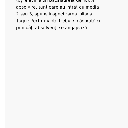
toți elevii la un Bacalaureat de 100%
absolvire, sunt care au intrat cu media
2 sau 3, spune inspectoarea Iuliana
Țugui: Performanța trebuie măsurată și
prin câți absolvenți se angajează