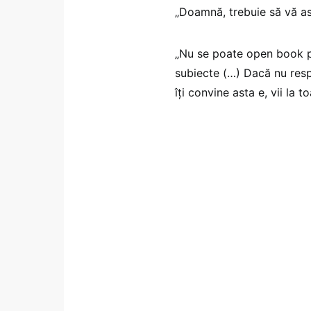
„Doamnă, trebuie să vă as
„Nu se poate open book pe
subiecte (…) Dacă nu resp
îţi convine asta e, vii la 