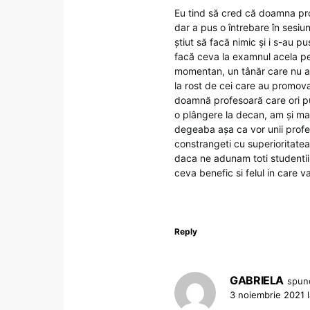
Eu tind să cred că doamna pro
dar a pus o întrebare în sesiu
știut să facă nimic și i s-au 
facă ceva la examnul acela p
momentan, un tânăr care nu a p
la rost de cei care au promova
doamnă profesoară care ori pu
o plângere la decan, am și ma
degeaba așa ca vor unii profe
constrangeti cu superioritatea
daca ne adunam toti studentii
ceva benefic si felul in care v
Reply
GABRIELA
spun
3 noiembrie 2021 l