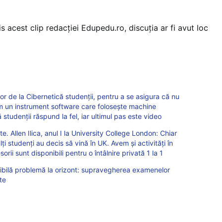
is acest clip redacţiei Edupedu.ro, discuţia ar fi avut loc
r de la Cibernetică studenții, pentru a se asigura că nu
 un instrument software care folosește machine
studenții răspund la fel, iar ultimul pas este video
. Allen Ilica, anul I la University College London: Chiar
 studenți au decis să vină în UK. Avem și activități în
sorii sunt disponibili pentru o întâlnire privată 1 la 1
ibilă problemă la orizont: supravegherea examenelor
ate