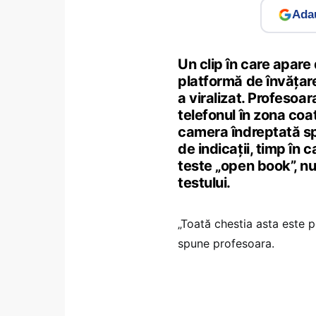
Adau
Un clip în care apare
platformă de învăţare
a viralizat. Profesoar
telefonul în zona coa
camera îndreptată spr
de indicaţii, timp în 
teste „open book”, nu
testului.
„Toată chestia asta este pe
spune profesoara.