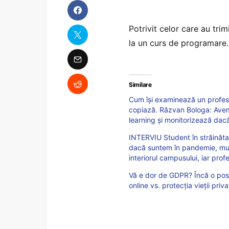
Potrivit celor care au trim
la un curs de programare.
Similare
Cum își examinează un profeso
copiază. Răzvan Bologa: Avem
learning și monitorizează dacă 
INTERVIU Student în străinătate
dacă suntem în pandemie, mulți
interiorul campusului, iar profe
Vă e dor de GDPR? Încă o pos
online vs. protecția vieții priv