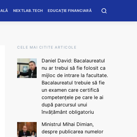
OALĂ
NEXTLAB.TECH
EDUCAȚIE FINANCIARĂ
CELE MAI CITITE ARTICOLE
Daniel David: Bacalaureatul
nu ar trebui să fie folosit ca
mijloc de intrare la facultate.
Bacalaureatul trebuie să fie
un examen care certifică
competențele pe care le ai
după parcursul unui
învățământ obligatoriu
Ministrul Mihai Dimian,
despre publicarea numelor