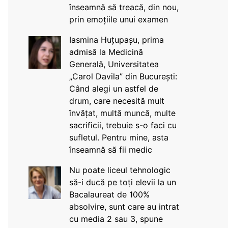
înseamnă să treacă, din nou,
prin emoțiile unui examen
Iasmina Huțupașu, prima
admisă la Medicină
Generală, Universitatea
„Carol Davila” din București:
Când alegi un astfel de
drum, care necesită mult
învățat, multă muncă, multe
sacrificii, trebuie s-o faci cu
sufletul. Pentru mine, asta
înseamnă să fii medic
Nu poate liceul tehnologic
să-i ducă pe toți elevii la un
Bacalaureat de 100%
absolvire, sunt care au intrat
cu media 2 sau 3, spune