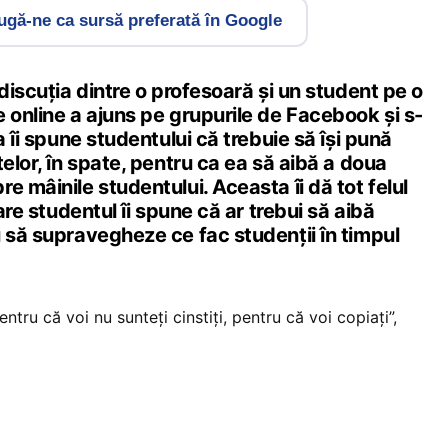
gă-ne ca sursă preferată în Google
 discuţia dintre o profesoară şi un student pe o
 online a ajuns pe grupurile de Facebook şi s-
a îi spune studentului că trebuie să îşi pună
telor, în spate, pentru ca ea să aibă a doua
e mâinile studentului. Aceasta îi dă tot felul
care studentul îi spune că ar trebui să aibă
 să supravegheze ce fac studenţii în timpul
ntru că voi nu sunteţi cinstiţi, pentru că voi copiaţi”,