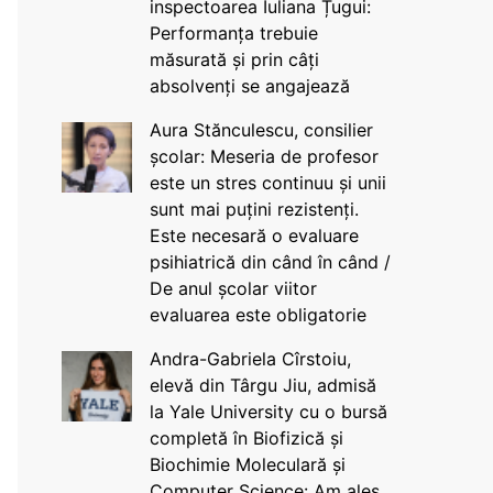
inspectoarea Iuliana Țugui:
Performanța trebuie
măsurată și prin câți
absolvenți se angajează
Aura Stănculescu, consilier
școlar: Meseria de profesor
este un stres continuu și unii
sunt mai puțini rezistenți.
Este necesară o evaluare
psihiatrică din când în când /
De anul școlar viitor
evaluarea este obligatorie
Andra-Gabriela Cîrstoiu,
elevă din Târgu Jiu, admisă
la Yale University cu o bursă
completă în Biofizică și
Biochimie Moleculară și
Computer Science: Am ales