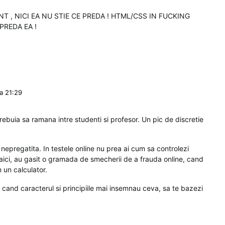
T , NICI EA NU STIE CE PREDA ! HTML/CSS IN FUCKING
PREDA EA !
la 21:29
trebuia sa ramana intre studenti si profesor. Un pic de discretie
epregatita. In testele online nu prea ai cum sa controlezi
 aici, au gasit o gramada de smecherii de a frauda online, cand
 un calculator.
cand caracterul si principiile mai insemnau ceva, sa te bazezi