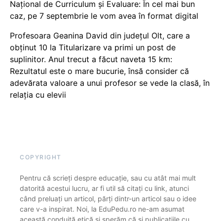
Național de Curriculum și Evaluare: În cel mai bun
caz, pe 7 septembrie le vom avea în format digital
Profesoara Geanina David din județul Olt, care a
obținut 10 la Titularizare va primi un post de
suplinitor. Anul trecut a făcut naveta 15 km:
Rezultatul este o mare bucurie, însă consider că
adevărata valoare a unui profesor se vede la clasă, în
relația cu elevii
COPYRIGHT
Pentru că scrieți despre educație, sau cu atât mai mult
datorită acestui lucru, ar fi util să citați cu link, atunci
când preluați un articol, părți dintr-un articol sau o idee
care v-a inspirat. Noi, la EduPedu.ro ne-am asumat
această conduită etică și sperăm că și publicațiile cu