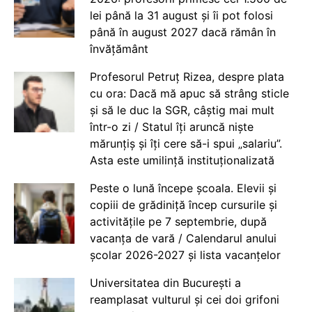
lei până la 31 august și îi pot folosi
până în august 2027 dacă rămân în
învățământ
Profesorul Petruț Rizea, despre plata
cu ora: Dacă mă apuc să strâng sticle
și să le duc la SGR, câștig mai mult
într-o zi / Statul îți aruncă niște
mărunțiș și îți cere să-i spui „salariu”.
Asta este umilință instituționalizată
Peste o lună începe școala. Elevii și
copiii de grădiniță încep cursurile și
activitățile pe 7 septembrie, după
vacanța de vară / Calendarul anului
școlar 2026-2027 și lista vacanțelor
Universitatea din București a
reamplasat vulturul și cei doi grifoni