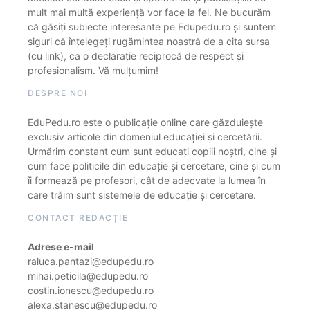
mult mai multă experiență vor face la fel. Ne bucurăm
că găsiți subiecte interesante pe Edupedu.ro și suntem
siguri că înțelegeți rugămintea noastră de a cita sursa
(cu link), ca o declarație reciprocă de respect și
profesionalism. Vă mulțumim!
DESPRE NOI
EduPedu.ro este o publicație online care găzduiește
exclusiv articole din domeniul educației și cercetării.
Urmărim constant cum sunt educați copiii noștri, cine și
cum face politicile din educație și cercetare, cine și cum
îi formează pe profesori, cât de adecvate la lumea în
care trăim sunt sistemele de educație și cercetare.
CONTACT REDACȚIE
Adrese e-mail
raluca.pantazi@edupedu.ro
mihai.peticila@edupedu.ro
costin.ionescu@edupedu.ro
alexa.stanescu@edupedu.ro