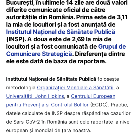
București, în ultimele 14 zile are două valori
diferite comunicate oficial de către
autoritățile din România. Prima este de 3,11
la mia de locuitori și a fost anunțată de
Institutul Național de Sănătate Publică
(INSP). A doua este de 2,69 la mia de
locuitori și a fost comunicată de
Grupul de
Comunicare Strategică
. Direferența dintre
ele este dată de baza de raportare.
Institutul Național de Sănătate Publică
folosește
metodologia
Organizației Mondiale a Sănătății
, a
Universității John Hokins
, a
Centrului European
pentru Prevenția și Controlul Bolilor
(ECDC). Practic,
datele calculate de INSP despre răspândirea cazurilor
de Sars-CoV-2 în România sunt cele raportate la nivel
european și mondial de țara noastră.