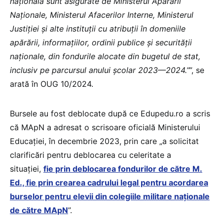
națională sunt asigurate de Ministerul Apărării
Naționale, Ministerul Afacerilor Interne, Ministerul
Justiției și alte instituții cu atribuții în domeniile
apărării, informațiilor, ordinii publice și securității
naționale, din fondurile alocate din bugetul de stat,
inclusiv pe parcursul anului școlar 2023—2024.”
”, se
arată în OUG 10/2024.
Bursele au fost deblocate după ce Edupedu.ro a scris
că MApN a adresat o scrisoare oficială Ministerului
Educației, în decembrie 2023, prin care „a solicitat
clarificări pentru deblocarea cu celeritate a
situației,
fie prin deblocarea fondurilor de către M.
Ed., fie prin crearea cadrului legal pentru acordarea
burselor pentru elevii din colegiile militare naționale
de către MApN
”.