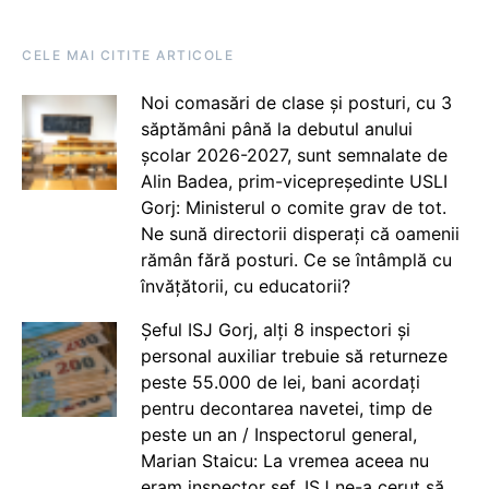
CELE MAI CITITE ARTICOLE
Noi comasări de clase și posturi, cu 3
săptămâni până la debutul anului
școlar 2026-2027, sunt semnalate de
Alin Badea, prim-vicepreședinte USLI
Gorj: Ministerul o comite grav de tot.
Ne sună directorii disperați că oamenii
rămân fără posturi. Ce se întâmplă cu
învățătorii, cu educatorii?
Șeful ISJ Gorj, alți 8 inspectori și
personal auxiliar trebuie să returneze
peste 55.000 de lei, bani acordați
pentru decontarea navetei, timp de
peste un an / Inspectorul general,
Marian Staicu: La vremea aceea nu
eram inspector șef. ISJ ne-a cerut să