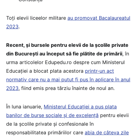
Toți elevii liceelor militare
au promovat Bacalaureatul
2023
.
Recent, și bursele pentru elevii de la școlile private
din București au început să fie plătite de primării
, în
urma articolelor Edupedu.ro despre cum Ministerul
Educației a blocat plata acestora
printr-un act
normativ care nu a mai putut fi pus în aplicare în anul
2023
, fiind emis prea târziu înainte de noul an.
În luna ianuarie,
Ministerul Educației a pus plata
banilor de burse sociale și de excelență
pentru elevii
de la școlile private și confesionale în
responsabilitatea primăriilor care
abia de câteva zile