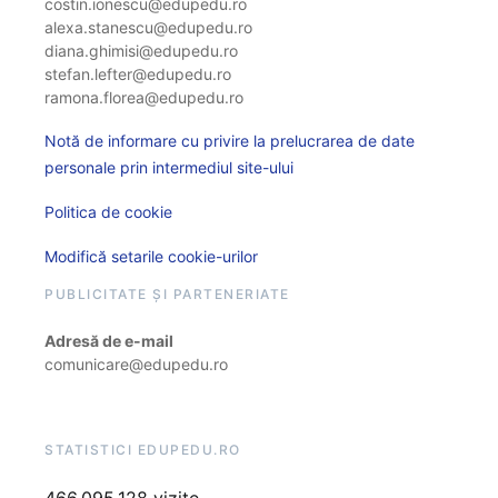
costin.ionescu@edupedu.ro
alexa.stanescu@edupedu.ro
diana.ghimisi@edupedu.ro
stefan.lefter@edupedu.ro
ramona.florea@edupedu.ro
Notă de informare cu privire la prelucrarea de date
personale prin intermediul site-ului
Politica de cookie
Modifică setarile cookie-urilor
PUBLICITATE ȘI PARTENERIATE
Adresă de e-mail
comunicare@edupedu.ro
STATISTICI EDUPEDU.RO