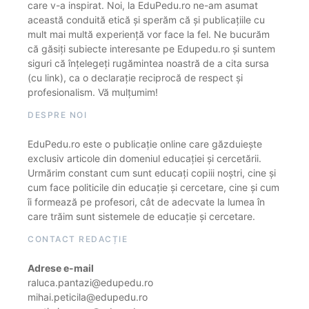
care v-a inspirat. Noi, la EduPedu.ro ne-am asumat
această conduită etică și sperăm că și publicațiile cu
mult mai multă experiență vor face la fel. Ne bucurăm
că găsiți subiecte interesante pe Edupedu.ro și suntem
siguri că înțelegeți rugămintea noastră de a cita sursa
(cu link), ca o declarație reciprocă de respect și
profesionalism. Vă mulțumim!
DESPRE NOI
EduPedu.ro este o publicație online care găzduiește
exclusiv articole din domeniul educației și cercetării.
Urmărim constant cum sunt educați copiii noștri, cine și
cum face politicile din educație și cercetare, cine și cum
îi formează pe profesori, cât de adecvate la lumea în
care trăim sunt sistemele de educație și cercetare.
CONTACT REDACȚIE
Adrese e-mail
raluca.pantazi@edupedu.ro
mihai.peticila@edupedu.ro