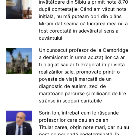
învățătoare din Sibiu a primit nota 8.70
după contestație: Când am văzut nota
inițială, nu mă puteam opri din plâns.
Mi-am dat seama că lucrarea mea nu a
fost corectată în adevăratul sens al
cuvântului
Un cunoscut profesor de la Cambridge
a demisionat în urma acuzațiilor că ar
fi plagiat sau ar fi exagerat în privința
realizărilor sale, promovate printr-o
poveste de viață marcată de un
diagnostic de autism, zeci de
maratoane parcurse și milioane de lire
strânse în scopuri caritabile
Sorin Ion, întrebat cum le răspunde
profesorilor care dau an de an
Titularizarea, obțin note mari, dar nu au
post pe perioadă nedeterminată: În