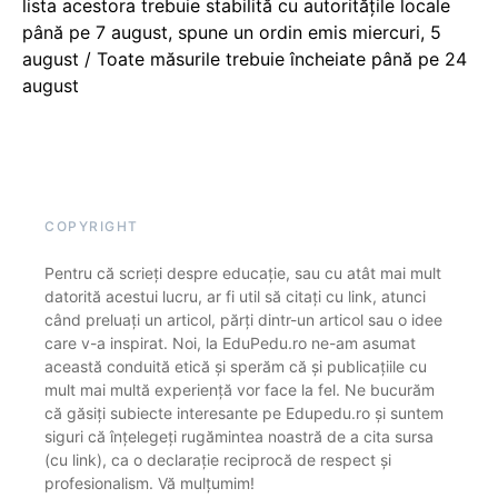
lista acestora trebuie stabilită cu autoritățile locale
până pe 7 august, spune un ordin emis miercuri, 5
august / Toate măsurile trebuie încheiate până pe 24
august
COPYRIGHT
Pentru că scrieți despre educație, sau cu atât mai mult
datorită acestui lucru, ar fi util să citați cu link, atunci
când preluați un articol, părți dintr-un articol sau o idee
care v-a inspirat. Noi, la EduPedu.ro ne-am asumat
această conduită etică și sperăm că și publicațiile cu
mult mai multă experiență vor face la fel. Ne bucurăm
că găsiți subiecte interesante pe Edupedu.ro și suntem
siguri că înțelegeți rugămintea noastră de a cita sursa
(cu link), ca o declarație reciprocă de respect și
profesionalism. Vă mulțumim!