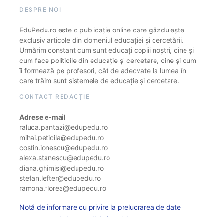
DESPRE NOI
EduPedu.ro este o publicație online care găzduiește
exclusiv articole din domeniul educației și cercetării.
Urmărim constant cum sunt educați copiii noștri, cine și
cum face politicile din educație și cercetare, cine și cum
îi formează pe profesori, cât de adecvate la lumea în
care trăim sunt sistemele de educație și cercetare.
CONTACT REDACȚIE
Adrese e-mail
raluca.pantazi@edupedu.ro
mihai.peticila@edupedu.ro
costin.ionescu@edupedu.ro
alexa.stanescu@edupedu.ro
diana.ghimisi@edupedu.ro
stefan.lefter@edupedu.ro
ramona.florea@edupedu.ro
Notă de informare cu privire la prelucrarea de date