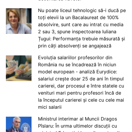
Nu poate liceul tehnologic să-i ducă pe
toți elevii la un Bacalaureat de 100%
absolvire, sunt care au intrat cu media
2 sau 3, spune inspectoarea Iuliana
Țugui: Performanța trebuie măsurată și
prin câți absolvenți se angajează
Evoluția salariilor profesorilor din
România nu se încadrează în niciun
model european - analiză Eurydice:
salariul crește doar 25 de ani în timpul
carierei, dar procesul e între statele cu
venituri mari pentru profesori încă de
la începutul carierei și cele cu cele mai
mici salarii
Ministrul interimar al Muncii Dragos
Pîslaru: În urma ultimelor discuții cu