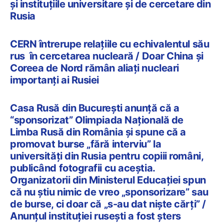
și instituțiile universitare și de cercetare din
Rusia
CERN întrerupe relațiile cu echivalentul său
rus în cercetarea nucleară / Doar China și
Coreea de Nord rămân aliați nucleari
importanți ai Rusiei
Casa Rusă din București anunță că a
“sponsorizat” Olimpiada Națională de
Limba Rusă din România și spune că a
promovat burse „fără interviu” la
universități din Rusia pentru copiii români,
publicând fotografii cu aceștia.
Organizatorii din Ministerul Educației spun
că nu știu nimic de vreo „sponsorizare” sau
de burse, ci doar că „s-au dat niște cărți” /
Anunțul instituției rusești a fost șters