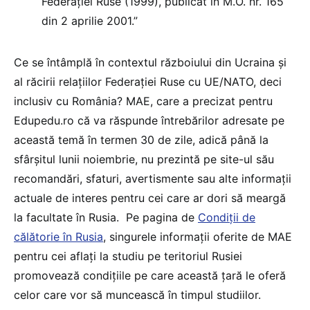
Federației Ruse (1999), publicat în M.O. nr. 165
din 2 aprilie 2001.”
Ce se întâmplă în contextul războiului din Ucraina și
al răcirii relațiilor Federației Ruse cu UE/NATO, deci
inclusiv cu România? MAE, care a precizat pentru
Edupedu.ro că va răspunde întrebărilor adresate pe
această temă în termen 30 de zile, adică până la
sfârșitul lunii noiembrie, nu prezintă pe site-ul său
recomandări, sfaturi, avertismente sau alte informații
actuale de interes pentru cei care ar dori să meargă
la facultate în Rusia. Pe pagina de
Condiții de
călătorie în Rusia
, singurele informații oferite de MAE
pentru cei aflați la studiu pe teritoriul Rusiei
promovează condițiile pe care această țară le oferă
celor care vor să muncească în timpul studiilor.