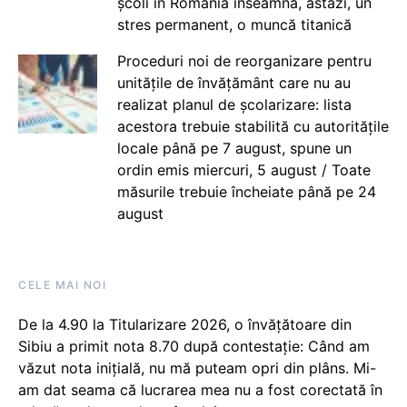
școli în România înseamnă, astăzi, un
stres permanent, o muncă titanică
Proceduri noi de reorganizare pentru
unitățile de învățământ care nu au
realizat planul de școlarizare: lista
acestora trebuie stabilită cu autoritățile
locale până pe 7 august, spune un
ordin emis miercuri, 5 august / Toate
măsurile trebuie încheiate până pe 24
august
CELE MAI NOI
De la 4.90 la Titularizare 2026, o învățătoare din
Sibiu a primit nota 8.70 după contestație: Când am
văzut nota inițială, nu mă puteam opri din plâns. Mi-
am dat seama că lucrarea mea nu a fost corectată în