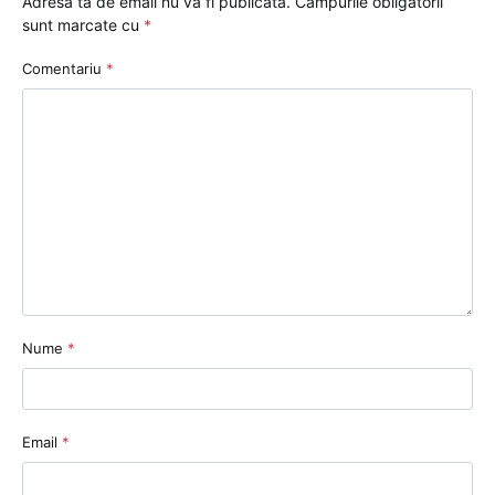
Adresa ta de email nu va fi publicată.
Câmpurile obligatorii
sunt marcate cu
*
Comentariu
*
Nume
*
Email
*