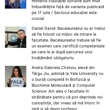
ministrul Educației lucrurile sunt mult
îmbunătățite față de varianta publicată
pe 17 iulie / Sectorul educației este
crucial
Daniel David: Bacalaureatul nu ar trebui
să fie folosit ca mijloc de intrare la
facultate. Bacalaureatul trebuie să fie
un examen care certifică competențele
pe care le ai după parcursul unui
învățământ obligatoriu
Andra-Gabriela Cîrstoiu, elevă din
Târgu Jiu, admisă la Yale University cu
o bursă completă în Biofizică și
Biochimie Moleculară și Computer
Science: Am ales o facultate în
străinătate pentru că pot deprinde noi
cunoștințe, dar vreau să mă întorc în
țară și să devin profesor