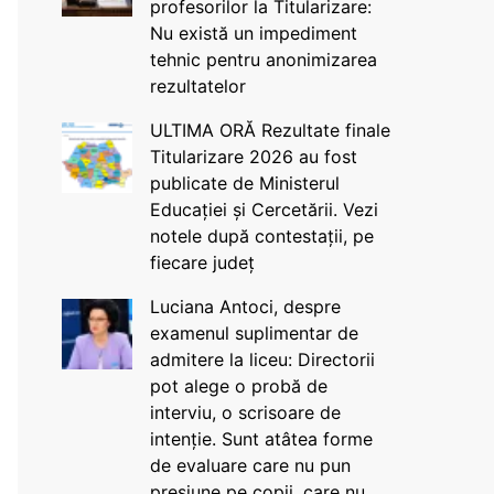
profesorilor la Titularizare:
Nu există un impediment
tehnic pentru anonimizarea
rezultatelor
ULTIMA ORĂ Rezultate finale
Titularizare 2026 au fost
publicate de Ministerul
Educației și Cercetării. Vezi
notele după contestații, pe
fiecare județ
Luciana Antoci, despre
examenul suplimentar de
admitere la liceu: Directorii
pot alege o probă de
interviu, o scrisoare de
intenție. Sunt atâtea forme
de evaluare care nu pun
presiune pe copii, care nu