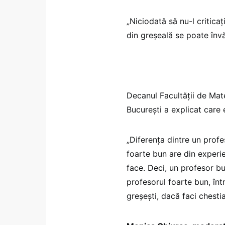
„Niciodată să nu-l critica
din greșeală se poate învă
Decanul Facultății de Mate
București a explicat care 
„Diferența dintre un prof
foarte bun are din experie
face. Deci, un profesor bun
profesorul foarte bun, într
greșești, dacă faci chestia