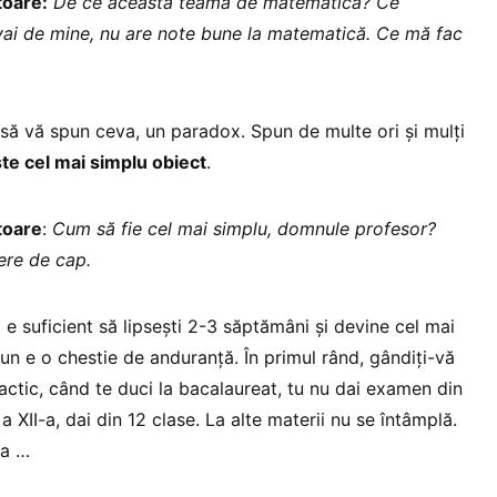
toare:
De ce această teamă de matematică? Ce
«vai de mine, nu are note bune la matematică. Ce mă fac
să vă spun ceva, un paradox. Spun de multe ori și mulți
te cel mai simplu obiect
.
toare
:
Cum să fie cel mai simplu, domnule profesor?
ere de cap.
e suficient să lipsești 2-3 săptămâni și devine cel mai
un e o chestie de anduranță. În primul rând, gândiți-vă
Practic, când te duci la bacalaureat, tu nu dai examen din
a XII-a, dai din 12 clase. La alte materii nu se întâmplă.
ca …