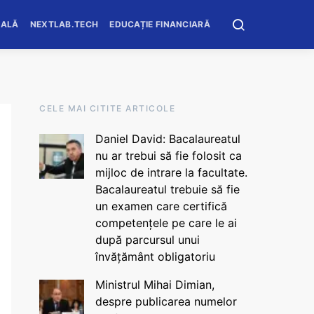
OALĂ
NEXTLAB.TECH
EDUCAȚIE FINANCIARĂ
CELE MAI CITITE ARTICOLE
Daniel David: Bacalaureatul
nu ar trebui să fie folosit ca
mijloc de intrare la facultate.
Bacalaureatul trebuie să fie
un examen care certifică
competențele pe care le ai
după parcursul unui
învățământ obligatoriu
Ministrul Mihai Dimian,
despre publicarea numelor