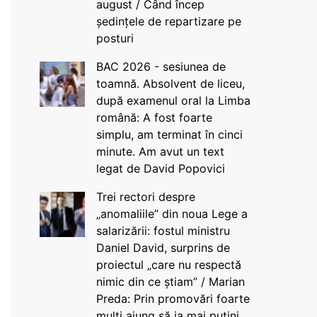
august / Când încep
ședințele de repartizare pe
posturi
BAC 2026 - sesiunea de
toamnă. Absolvent de liceu,
după examenul oral la Limba
română: A fost foarte
simplu, am terminat în cinci
minute. Am avut un text
legat de David Popovici
Trei rectori despre
„anomaliile” din noua Lege a
salarizării: fostul ministru
Daniel David, surprins de
proiectul „care nu respectă
nimic din ce știam” / Marian
Preda: Prin promovări foarte
mulți ajung să ia mai puțini