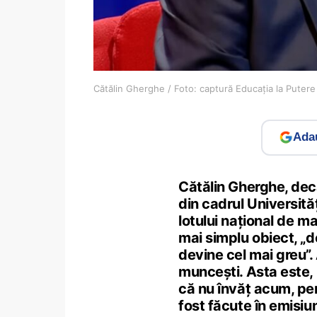
Cătălin Gherghe / Foto: captură Educația la Pute
Adau
Cătălin Gherghe, dec
din cadrul Universită
lotului național de 
mai simplu obiect, „d
devine cel mai greu”.
muncești. Asta este, 
că nu învăț acum, pent
fost făcute în emisi