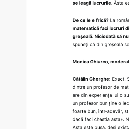
se leagă lucrurile
. Ăsta e
De ce le e frică?
La română
matematică faci lucruri di
greșeală. Niciodată să nu
spuneți că din greșeală se
Monica Ghiurco, modera
Cătălin Gherghe:
Exact. S
dintre un profesor de mat
are din experiența lui o s
un profesor bun ține o lecț
foarte bun, într-adevăr, st
dacă faci chestia asta». N
Asta este pusă, deși exist