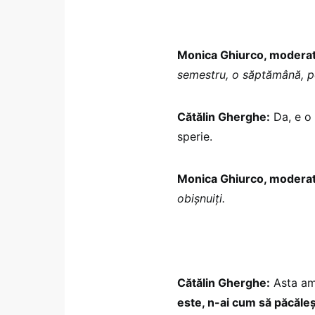
Monica Ghiurco, modera
semestru, o săptămână, pe
Cătălin Gherghe:
Da, e o 
sperie.
Monica Ghiurco, modera
obișnuiți.
Cătălin Gherghe:
Asta am
este, n-ai cum să păcăleș