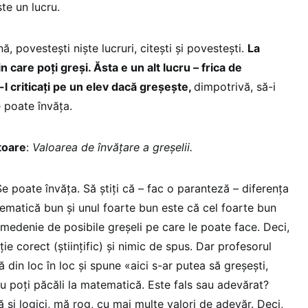
ste un lucru.
, povestești niște lucruri, citești și povestești.
La
n care poți greși. Ăsta e un alt lucru – frica de
-l criticați pe un elev dacă greșește,
dimpotrivă, să-i
 poate învăța.
toare
:
Valoarea de învățare a greșelii.
e poate învăța. Să știți că – fac o paranteză – diferența
ematică bun și unul foarte bun este că cel foarte bun
umedenie de posibile greșeli pe care le poate face. Deci,
ie corect (științific) și nimic de spus. Dar profesorul
ă din loc în loc și spune «aici s-ar putea să greșești,
u poți păcăli la matematică. Este fals sau adevărat?
ă și logici, mă rog, cu mai multe valori de adevăr. Deci,