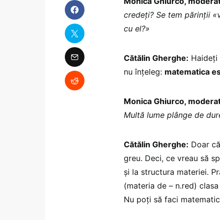
Monica Ghiurco, modera
credeți? Se tem părinții 
cu el?»
Cătălin Gherghe:
Haideți 
nu înțeleg:
matematica es
Monica Ghiurco, modera
Multă lume plânge de dur
Cătălin Gherghe:
Doar că 
greu. Deci, ce vreau să sp
și la structura materiei. 
(materia de – n.red) clasa 
Nu poți să faci matemati