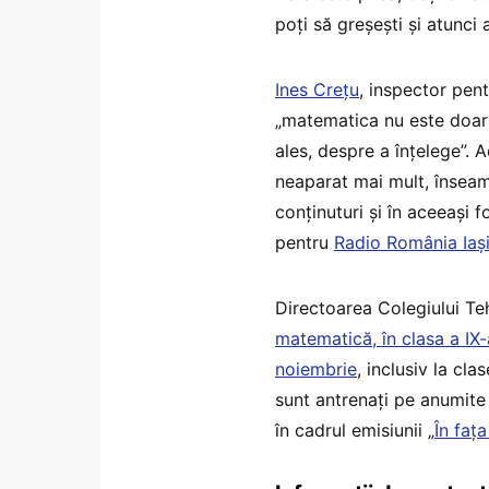
poți să greșești și atunci 
Ines Crețu
, inspector pent
„matematica nu este doar d
ales, despre a înțelege”.
neaparat mai mult, înseam
conținuturi și în aceeași f
pentru
Radio România Iaș
Directoarea Colegiului Te
matematică, în clasa a IX-
noiembrie
, inclusiv la cla
sunt antrenați pe anumite t
în cadrul emisiunii „
În fața