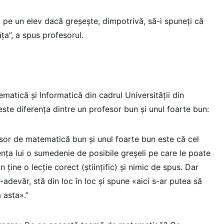
ți pe un elev dacă greșește, dimpotrivă, să-i spuneți că
ța”, a spus profesorul.
matică și Informatică din cadrul Universității din
este diferența dintre un profesor bun și unul foarte bun:
esor de matematică bun și unul foarte bun este că cel
nța lui o sumedenie de posibile greșeli pe care le poate
 ține o lecție corect (științific) și nimic de spus. Dar
-adevăr, stă din loc în loc și spune «aici s-ar putea să
 asta».”