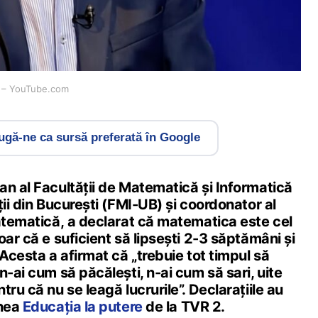
re – YouTube.com
gă-ne ca sursă preferată în Google
an al Facultății de Matematică și Informatică
ții din București (FMI-UB) și coordonator al
matematică, a declarat că matematica este cel
oar că e suficient să lipsești 2-3 săptămâni și
 Acesta a afirmat că „trebuie tot timpul să
n-ai cum să păcălești, n-ai cum să sari, uite
ru că nu se leagă lucrurile”. Declarațiile au
unea
Educația la putere
de la TVR 2.