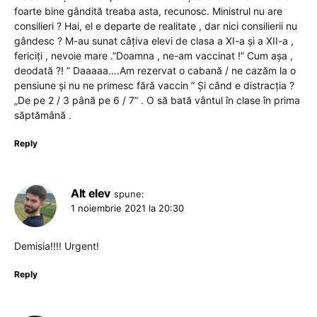
foarte bine gândită treaba asta, recunosc. Ministrul nu are
consilieri ? Hai, el e departe de realitate , dar nici consilierii nu
gândesc ? M-au sunat câțiva elevi de clasa a XI-a și a XII-a ,
fericiți , nevoie mare .”Doamna , ne-am vaccinat !” Cum așa ,
deodată ?! ” Daaaaa….Am rezervat o cabană / ne cazăm la o
pensiune și nu ne primesc fără vaccin ” Și când e distracția ?
„De pe 2 / 3 până pe 6 / 7” . O să bată vântul în clase în prima
săptămână .
Reply
Alt elev
spune:
1 noiembrie 2021 la 20:30
Demisia!!!! Urgent!
Reply