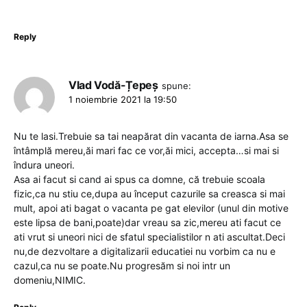
Reply
Vlad Vodă-Țepeș
spune:
1 noiembrie 2021 la 19:50
Nu te lasi.Trebuie sa tai neapărat din vacanta de iarna.Asa se
întâmplă mereu,ăi mari fac ce vor,ăi mici, accepta…si mai si
îndura uneori.
Asa ai facut si cand ai spus ca domne, că trebuie scoala
fizic,ca nu stiu ce,dupa au început cazurile sa creasca si mai
mult, apoi ati bagat o vacanta pe gat elevilor (unul din motive
este lipsa de bani,poate)dar vreau sa zic,mereu ati facut ce
ati vrut si uneori nici de sfatul specialistilor n ati ascultat.Deci
nu,de dezvoltare a digitalizarii educatiei nu vorbim ca nu e
cazul,ca nu se poate.Nu progresăm si noi intr un
domeniu,NIMIC.