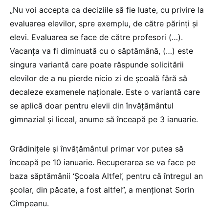
„Nu voi accepta ca deciziile să fie luate, cu privire la
evaluarea elevilor, spre exemplu, de către părinţi şi
elevi. Evaluarea se face de către profesori (…).
Vacanţa va fi diminuată cu o săptămână, (…) este
singura variantă care poate răspunde solicitării
elevilor de a nu pierde nicio zi de şcoală fără să
decaleze examenele naţionale. Este o variantă care
se aplică doar pentru elevii din învăţământul
gimnazial şi liceal, anume să înceapă pe 3 ianuarie.
Grădiniţele şi învăţământul primar vor putea să
înceapă pe 10 ianuarie. Recuperarea se va face pe
baza săptămânii ‘Şcoala Altfel’, pentru că întregul an
şcolar, din păcate, a fost altfel”, a menţionat Sorin
Cîmpeanu.