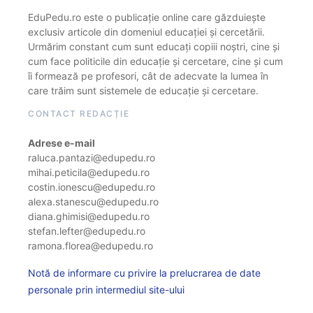
EduPedu.ro este o publicație online care găzduiește
exclusiv articole din domeniul educației și cercetării.
Urmărim constant cum sunt educați copiii noștri, cine și
cum face politicile din educație și cercetare, cine și cum
îi formează pe profesori, cât de adecvate la lumea în
care trăim sunt sistemele de educație și cercetare.
CONTACT REDACȚIE
Adrese e-mail
raluca.pantazi@edupedu.ro
mihai.peticila@edupedu.ro
costin.ionescu@edupedu.ro
alexa.stanescu@edupedu.ro
diana.ghimisi@edupedu.ro
stefan.lefter@edupedu.ro
ramona.florea@edupedu.ro
Notă de informare cu privire la prelucrarea de date
personale prin intermediul site-ului