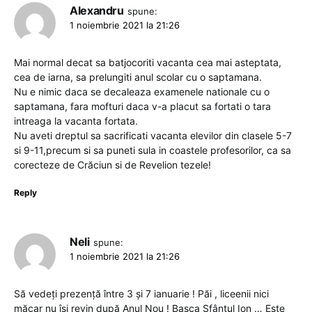
Alexandru
spune:
1 noiembrie 2021 la 21:26
Mai normal decat sa batjocoriti vacanta cea mai asteptata,
cea de iarna, sa prelungiti anul scolar cu o saptamana.
Nu e nimic daca se decaleaza examenele nationale cu o
saptamana, fara mofturi daca v-a placut sa fortati o tara
intreaga la vacanta fortata.
Nu aveti dreptul sa sacrificati vacanta elevilor din clasele 5-7
si 9-11,precum si sa puneti sula in coastele profesorilor, ca sa
corecteze de Crăciun si de Revelion tezele!
Reply
Neli
spune:
1 noiembrie 2021 la 21:26
Să vedeți prezență între 3 și 7 ianuarie ! Păi , liceenii nici
măcar nu își revin după Anul Nou ! Bașca Sfântul Ion … Este