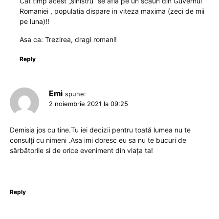
Cat timp acest „sinistru” se afla pe un scaun din Guvernul
Romaniei , populatia dispare in viteza maxima (zeci de mii
pe luna)!!
Asa ca: Trezirea, dragi romani!
Reply
Emi
spune:
2 noiembrie 2021 la 09:25
Demisia jos cu tine.Tu iei decizii pentru toată lumea nu te
consulți cu nimeni .Asa imi doresc eu sa nu te bucuri de
sărbătorile si de orice eveniment din viața ta!
Reply