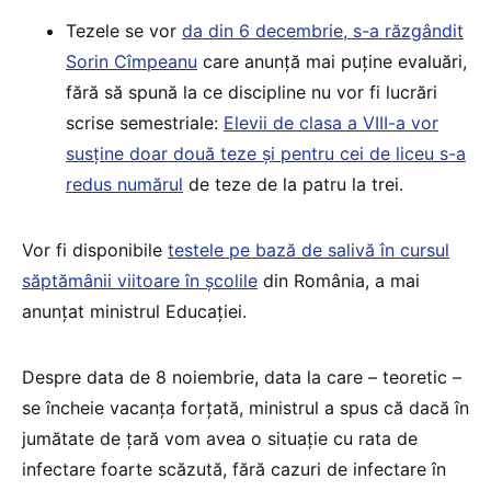
Tezele se vor
da din 6 decembrie, s-a răzgândit
Sorin Cîmpeanu
care anunță mai puține evaluări,
fără să spună la ce discipline nu vor fi lucrări
scrise semestriale:
Elevii de clasa a VIII-a vor
susține doar două teze și pentru cei de liceu s-a
redus numărul
de teze de la patru la trei.
Vor fi disponibile
testele pe bază de salivă în cursul
săptămânii viitoare în școlile
din România, a mai
anunțat ministrul Educației.
Despre data de 8 noiembrie, data la care – teoretic –
se încheie vacanța forțată, ministrul a spus că dacă în
jumătate de țară vom avea o situație cu rata de
infectare foarte scăzută, fără cazuri de infectare în