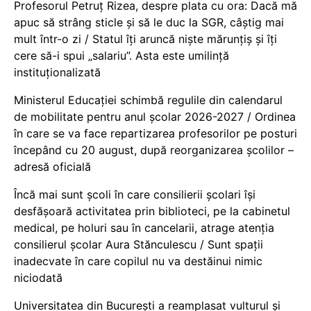
Profesorul Petruț Rizea, despre plata cu ora: Dacă mă
apuc să strâng sticle și să le duc la SGR, câștig mai
mult într-o zi / Statul îți aruncă niște mărunțiș și îți
cere să-i spui „salariu”. Asta este umilință
instituționalizată
Ministerul Educației schimbă regulile din calendarul
de mobilitate pentru anul școlar 2026-2027 / Ordinea
în care se va face repartizarea profesorilor pe posturi
începând cu 20 august, după reorganizarea școlilor –
adresă oficială
Încă mai sunt școli în care consilierii școlari își
desfășoară activitatea prin biblioteci, pe la cabinetul
medical, pe holuri sau în cancelarii, atrage atenția
consilierul școlar Aura Stănculescu / Sunt spații
inadecvate în care copilul nu va destăinui nimic
niciodată
Universitatea din București a reamplasat vulturul și