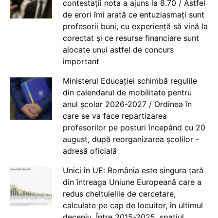
contestații nota a ajuns la 8.70 / Astfel
de erori îmi arată ce entuziasmați sunt
profesorii buni, cu experiență să vină la
corectat și ce resurse financiare sunt
alocate unui astfel de concurs
important
Ministerul Educației schimbă regulile
din calendarul de mobilitate pentru
anul școlar 2026-2027 / Ordinea în
care se va face repartizarea
profesorilor pe posturi începând cu 20
august, după reorganizarea școlilor -
adresă oficială
Unici în UE: România este singura țară
din întreaga Uniune Europeană care a
redus cheltuielile de cercetare,
calculate pe cap de locuitor, în ultimul
deceniu. Între 2015-2025, spațiul