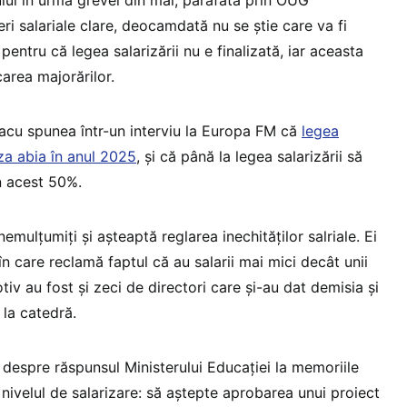
i salariale clare, deocamdată nu se știe care va fi
 pentru că legea salarizării nu e finalizată, iar aceasta
carea majorărilor.
olacu spunea într-un interviu la Europa FM că
legea
iza abia în anul 2025
, și că până la legea salarizării să
n acest 50%.
 nemulțumiți și așteaptă reglarea inechităților salriale. Ei
în care reclamă faptul că au salarii mai mici decât unii
tiv au fost și zeci de directori care și-au dat demisia și
 la catedră.
 despre răspunsul Ministerului Educației la memoriile
 nivelul de salarizare: să aștepte aprobarea unui proiect