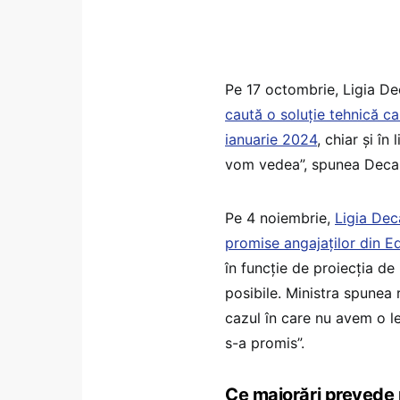
Pe 17 octombrie, Ligia De
caută o soluție tehnică ca
ianuarie 2024
, chiar și în
vom vedea”, spunea Deca
Pe 4 noiembrie,
Ligia Dec
promise angajaților din Ed
în funcţie de proiecţia d
posibile. Ministra spunea 
cazul în care nu avem o le
s-a promis”.
Ce majorări prevede