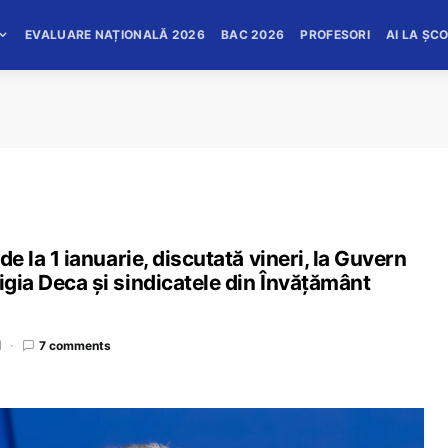
EVALUARE NAȚIONALĂ 2026
BAC 2026
PROFESORI
AI LA ȘC
 de la 1 ianuarie, discutată vineri, la Guvern
igia Deca și sindicatele din Învățământ
d
7 comments