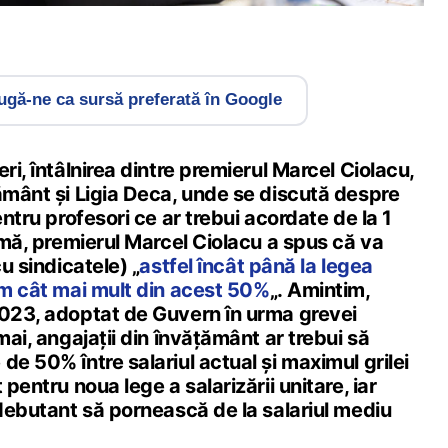
gă-ne ca sursă preferată în Google
ri, întâlnirea dintre premierul Marcel Ciolacu,
ământ și Ligia Deca, unde se discută despre
entru profesori ce ar trebui acordate de la 1
urmă, premierul Marcel Ciolacu a spus că va
cu sindicatele) „
astfel încât până la legea
im cât mai mult din acest 50%
„. Amintim,
2023, adoptat de Guvern în urma grevei
mai, angajații din învățământ ar trebui să
de 50% între salariul actual și maximul grilei
 pentru noua lege a salarizării unitare, iar
 debutant să pornească de la salariul mediu