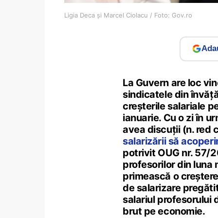
Ligia Deca și Marcel Ciolacu / Foto: Gov.ro
Adau
La Guvern are loc vine
sindicatele din învăț
creșterile salariale p
ianuarie. Cu o zi în 
avea discuții (n. red 
salarizării să acoper
potrivit OUG nr. 57/
profesorilor din luna 
primească o creștere 
de salarizare pregătit
salariul profesorului
brut pe economie.