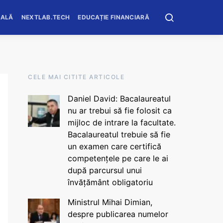
OALĂ
NEXTLAB.TECH
EDUCAȚIE FINANCIARĂ
CELE MAI CITITE ARTICOLE
Daniel David: Bacalaureatul
nu ar trebui să fie folosit ca
mijloc de intrare la facultate.
Bacalaureatul trebuie să fie
un examen care certifică
competențele pe care le ai
după parcursul unui
învățământ obligatoriu
Ministrul Mihai Dimian,
despre publicarea numelor