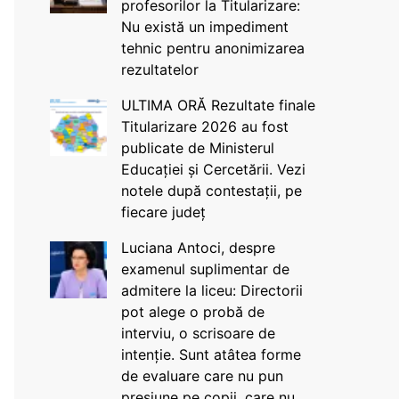
profesorilor la Titularizare:
Nu există un impediment
tehnic pentru anonimizarea
rezultatelor
ULTIMA ORĂ Rezultate finale
Titularizare 2026 au fost
publicate de Ministerul
Educației și Cercetării. Vezi
notele după contestații, pe
fiecare județ
Luciana Antoci, despre
examenul suplimentar de
admitere la liceu: Directorii
pot alege o probă de
interviu, o scrisoare de
intenție. Sunt atâtea forme
de evaluare care nu pun
presiune pe copii, care nu