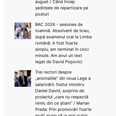
august / Când încep
ședințele de repartizare pe
posturi
BAC 2026 - sesiunea de
toamnă. Absolvent de liceu,
după examenul oral la Limba
română: A fost foarte
simplu, am terminat în cinci
minute. Am avut un text
legat de David Popovici
Trei rectori despre
„anomaliile” din noua Lege a
salarizării: fostul ministru
Daniel David, surprins de
proiectul „care nu respectă
nimic din ce știam” / Marian
Preda: Prin promovări foarte
mulți ajung să ia mai puțini