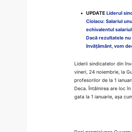
UPDATE
Liderul sin
Ciolacu: Salariul un
echivalentul salariu
Dacă rezultatele nu 
învățământ, vom de
Liderii sindicatelor din î
vineri, 24 noiembrie, la G
profesorilor de la 1 ianuar
Deca. Întâlnirea are loc în
gata la 1 ianuarie, așa cu
Deși promisiunea Guvernul