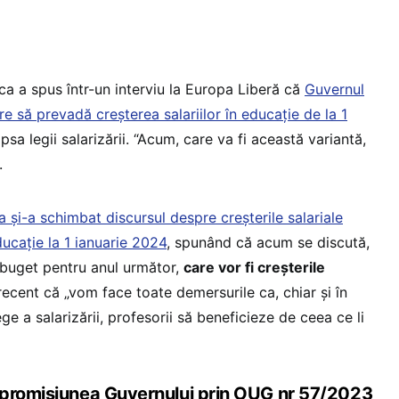
ca a spus într-un interviu la Europa Liberă că
Guvernul
re să prevadă creșterea salariilor în educație de la 1
 lipsa legii salarizării. “Acum, care va fi această variantă,
.
a și-a schimbat discursul despre creșterile salariale
ucație la 1 ianuarie 2024
, spunând că acum se discută,
e buget pentru anul următor,
care vor fi creşterile
recent că „vom face toate demersurile ca, chiar și în
ge a salarizării, profesorii să beneficieze de ceea ce li
 promisiunea Guvernului prin OUG nr 57/2023