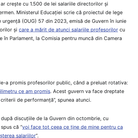
r crește cu 1.500 de lei salariile directorilor și
termen. Ministerul Educației scrie că proiectul de lege
 urgență (OUG) 57 din 2023, emisă de Guvern în iunie
orilor și
care a mărit de atunci salariile profesorilor
cu
ste în Parlament, la Comisia pentru muncă din Camera
e-a promis profesorilor public, când a preluat rotativa:
milimetru ce am promis
. Acest guvern va face dreptate
 criterii de performanță”, spunea atunci.
 după discuțiile de la Guvern din octombrie, cu
 spus că “
voi face tot ceea ce ține de mine pentru ca
terea salariilor
“.