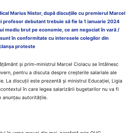
dical Marius Nistor, după discuțiile cu premierul Marcel
ui profesor debutant trebuie să fie la 1 ianuarie 2024
lui mediu brut pe economie, ce am negociat în vară /
sunt în conformitate cu interesele colegilor din
clanșa proteste
nvățământ și prim-ministrul Marcel Ciolacu se întâlnesc
uvern, pentru a discuta despre creșterile salariale ale
ie. La discuții este prezentă și ministrul Educației, Ligia
 contextul în care legea salarizării bugetarilor nu va fi
m anunțau autoritățile.
ui în urma grevei din mai, parafată prin OUG