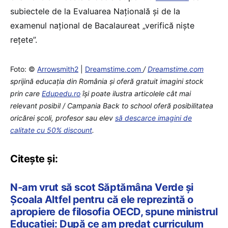
subiectele de la Evaluarea Națională și de la
examenul național de Bacalaureat „verifică nişte
reţete”.
Foto: ©
Arrowsmith2
|
Dreamstime.com
/
Dreamstime.com
sprijină educaţia din România şi oferă gratuit imagini stock
prin care
Edupedu.ro
îşi poate ilustra articolele cât mai
relevant posibil / Campania Back to school oferă posibilitatea
oricărei școli, profesor sau elev
să descarce imagini de
calitate cu 50% discount
.
Citește și:
N-am vrut să scot Săptămâna Verde și
Școala Altfel pentru că ele reprezintă o
apropiere de filosofia OECD, spune ministrul
Educației: După ce am predat curriculum