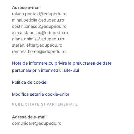
Adrese e-mail
raluca.pantazi@edupedu.ro
mihai.peticila@edupedu.ro
costin.ionescu@edupedu.ro
alexa.stanescu@edupedu.ro
diana.ghimisi@edupedu.ro
stefan.lefter@edupedu.ro
ramona.florea@edupedu.ro
Notă de informare cu privire la prelucrarea de date
personale prin intermediul site-ului
Politica de cookie
Modifică setarile cookie-urilor
PUBLICITATE ȘI PARTENERIATE
Adresă de e-mail
comunicare@edupedu.ro