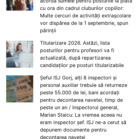
acorda sumele pentru posturile la plata
cu ora din cadrul cluburilor copiilor:
Multe cercuri de activități extrașcolare
vor dispărea de la 1 septembrie, spun
părinții
Titularizare 2026. Astăzi, lista
posturilor pentru profesori va fi
actualizată, după repartizarea
candidaților pe posturi titularizabile
Șeful ISJ Gorj, alți 8 inspectori și
personal auxiliar trebuie să returneze
peste 55.000 de lei, bani acordați
pentru decontarea navetei, timp de
peste un an / Inspectorul general,
Marian Staicu: La vremea aceea nu
eram inspector șef. ISJ ne-a cerut să
depunem documente pentru
decontarea navetei