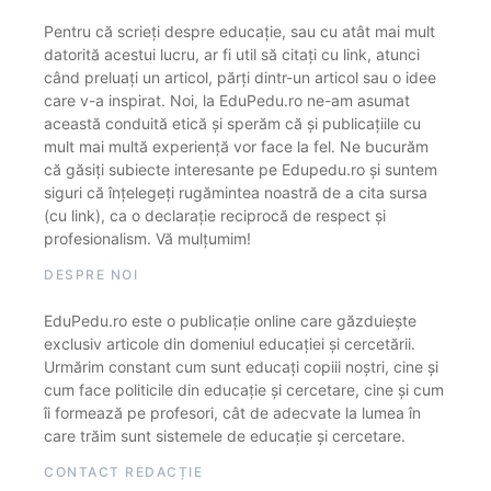
Pentru că scrieți despre educație, sau cu atât mai mult
datorită acestui lucru, ar fi util să citați cu link, atunci
când preluați un articol, părți dintr-un articol sau o idee
care v-a inspirat. Noi, la EduPedu.ro ne-am asumat
această conduită etică și sperăm că și publicațiile cu
mult mai multă experiență vor face la fel. Ne bucurăm
că găsiți subiecte interesante pe Edupedu.ro și suntem
siguri că înțelegeți rugămintea noastră de a cita sursa
(cu link), ca o declarație reciprocă de respect și
profesionalism. Vă mulțumim!
DESPRE NOI
EduPedu.ro este o publicație online care găzduiește
exclusiv articole din domeniul educației și cercetării.
Urmărim constant cum sunt educați copiii noștri, cine și
cum face politicile din educație și cercetare, cine și cum
îi formează pe profesori, cât de adecvate la lumea în
care trăim sunt sistemele de educație și cercetare.
CONTACT REDACȚIE