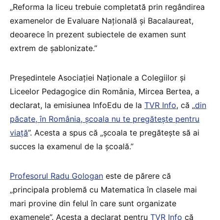
„Reforma la liceu trebuie completată prin regândirea
examenelor de Evaluare Națională și Bacalaureat,
deoarece în prezent subiectele de examen sunt
extrem de șablonizate.”
Președintele Asociației Naționale a Colegiilor și
Liceelor Pedagogice din România, Mircea Bertea, a
declarat, la emisiunea InfoEdu de la
TVR Info
, că „
din
păcate, în România, școala nu te pregătește pentru
viață
”. Acesta a spus că „școala te pregătește să ai
succes la examenul de la școală.”
Profesorul Radu Gologan
este de părere că
„principala problemă cu Matematica în clasele mai
mari provine din felul în care sunt organizate
examenele”. Acesta a declarat pentru
TVR Info
că