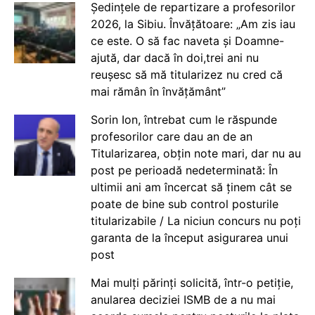
Ședințele de repartizare a profesorilor
2026, la Sibiu. Învățătoare: „Am zis iau
ce este. O să fac naveta și Doamne-
ajută, dar dacă în doi,trei ani nu
reușesc să mă titularizez nu cred că
mai rămân în învățământ”
Sorin Ion, întrebat cum le răspunde
profesorilor care dau an de an
Titularizarea, obțin note mari, dar nu au
post pe perioadă nedeterminată: În
ultimii ani am încercat să ținem cât se
poate de bine sub control posturile
titularizabile / La niciun concurs nu poți
garanta de la început asigurarea unui
post
Mai mulți părinți solicită, într-o petiție,
anularea deciziei ISMB de a nu mai