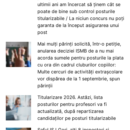
ultimii ani am încercat să ținem cât se
poate de bine sub control posturile
titularizabile / La niciun concurs nu poți
garanta de la început asigurarea unui
post
Mai mulți părinți solicită, într-o petiție,
anularea deciziei ISMB de a nu mai
acorda sumele pentru posturile la plata
cu ora din cadrul cluburilor copiilor:
Multe cercuri de activități extrașcolare
vor dispărea de la 1 septembrie, spun
părinții
Titularizare 2026. Astăzi, lista
posturilor pentru profesori va fi
actualizată, după repartizarea
candidaților pe posturi titularizabile
Șeful ISJ Gorj, alți 8 inspectori și