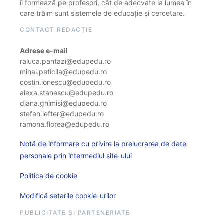
îi formează pe profesori, cât de adecvate la lumea în
care trăim sunt sistemele de educație și cercetare.
CONTACT REDACȚIE
Adrese e-mail
raluca.pantazi@edupedu.ro
mihai.peticila@edupedu.ro
costin.ionescu@edupedu.ro
alexa.stanescu@edupedu.ro
diana.ghimisi@edupedu.ro
stefan.lefter@edupedu.ro
ramona.florea@edupedu.ro
Notă de informare cu privire la prelucrarea de date
personale prin intermediul site-ului
Politica de cookie
Modifică setarile cookie-urilor
PUBLICITATE ȘI PARTENERIATE