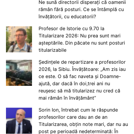
Ne sună directorii disperați că oamenii
rămân fără posturi. Ce se întâmplă cu
învățătorii, cu educatorii?
Profesor de Istorie cu 9.70 la
Titularizare 2026: Nu prea sunt mari
așteptările. Din păcate nu sunt posturi
titularizabile
Ședințele de repartizare a profesorilor
2026, la Sibiu. Învățătoare: „Am zis iau
ce este. O să fac naveta și Doamne-
ajută, dar dacă în doi,trei ani nu
reușesc să mă titularizez nu cred că
mai rămân în învățământ”
Sorin Ion, întrebat cum le răspunde
profesorilor care dau an de an
Titularizarea, obțin note mari, dar nu au
post pe perioadă nedeterminată: În