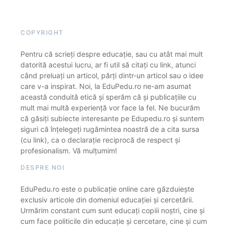
COPYRIGHT
Pentru că scrieți despre educație, sau cu atât mai mult
datorită acestui lucru, ar fi util să citați cu link, atunci
când preluați un articol, părți dintr-un articol sau o idee
care v-a inspirat. Noi, la EduPedu.ro ne-am asumat
această conduită etică și sperăm că și publicațiile cu
mult mai multă experiență vor face la fel. Ne bucurăm
că găsiți subiecte interesante pe Edupedu.ro și suntem
siguri că înțelegeți rugămintea noastră de a cita sursa
(cu link), ca o declarație reciprocă de respect și
profesionalism. Vă mulțumim!
DESPRE NOI
EduPedu.ro este o publicație online care găzduiește
exclusiv articole din domeniul educației și cercetării.
Urmărim constant cum sunt educați copiii noștri, cine și
cum face politicile din educație și cercetare, cine și cum