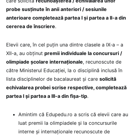
care solicită
recunoașterea / echivalarea unor
probe susținute în anii anteriori / sesiunile
anterioare completează partea I și partea a II-a din
cererea de înscriere
.
Elevii care, în cel puțin una dintre clasele a IX-a – a
XII-a, au obținut
premii individuale la concursuri /
olimpiade școlare internaționale
, recunoscute de
către Ministerul Educației, la o disciplină inclusă în
lista disciplinelor de bacalaureat și care
solicită
echivalarea probei scrise respective, completează
partea I și partea a III-a din fișa-tip
.
Amintim că Edupedu.ro a scris că elevii care au
luat premii la olimpiadele și la concursurile
interne și internaționale recunoscute de