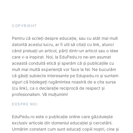
COPYRIGHT
Pentru că scrieți despre educație, sau cu atât mai mult
datorită acestui lucru, ar fi util să citați cu link, atunci
când preluați un articol, părți dintr-un articol sau o idee
care v-a inspirat. Noi, la EduPedu.ro ne-am asumat
această conduită etică și sperăm că și publicațiile cu
mult mai multă experiență vor face la fel. Ne bucurăm
că găsiți subiecte interesante pe Edupedu.ro și suntem
siguri că înțelegeți rugămintea noastră de a cita sursa
(cu link), ca o declarație reciprocă de respect și
profesionalism. Vă mulțumim!
DESPRE NOI
EduPedu.ro este o publicație online care găzduiește
exclusiv articole din domeniul educației și cercetării.
Urmărim constant cum sunt educați copiii noștri, cine și