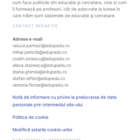
cum face politicile din educație și cercetare, cine și cum
îi formează pe profesori, cât de adecvate la lumea în
care trăim sunt sistemele de educație și cercetare.
CONTACT REDACȚIE
Adrese e-mail
raluca.pantazi@edupedu.ro
mihai.peticila@edupedu.ro
costin.ionescu@edupedu.ro
alexa.stanescu@edupedu.ro
diana.ghimisi@edupedu.ro
stefan.lefter@edupedu.ro
ramona.florea@edupedu.ro
Notă de informare cu privire la prelucrarea de date
personale prin intermediul site-ului
Politica de cookie
Modifică setarile cookie-urilor