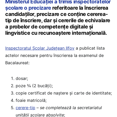
Ministerul Educației a trimis inspectoratelor
școlare o precizare
referitoare la înscrierea
candidaților, precizare ce conține cererea-
tip de înscriere, dar și cererile de echivalare
a probelor de competențe digitale și
lingvistice cu recunoaștere internațională.
Inspectoratul Școlar Județean Ilfov
a publicat lista
actelor necesare pentru înscrierea la examenul de
Bacalaureat:
dosar;
poze ¾ (2 bucăți);
copie certificat de naștere și carte de identitate;
foaie matricolă;
cerere-tip
–
se completează la secretariatul
unității școlare absolvite
;