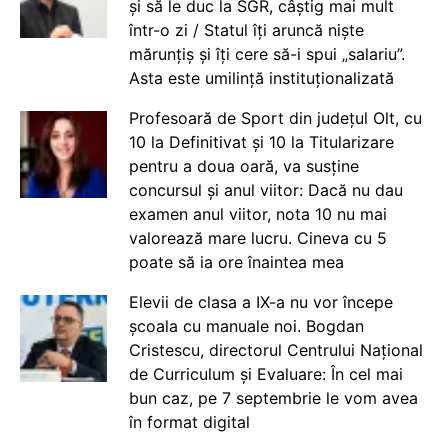
și să le duc la SGR, câștig mai mult
într-o zi / Statul îți aruncă niște
mărunțiș și îți cere să-i spui „salariu”.
Asta este umilință instituționalizată
Profesoară de Sport din județul Olt, cu
10 la Definitivat și 10 la Titularizare
pentru a doua oară, va susține
concursul și anul viitor: Dacă nu dau
examen anul viitor, nota 10 nu mai
valorează mare lucru. Cineva cu 5
poate să ia ore înaintea mea
Elevii de clasa a IX-a nu vor începe
școala cu manuale noi. Bogdan
Cristescu, directorul Centrului Național
de Curriculum și Evaluare: În cel mai
bun caz, pe 7 septembrie le vom avea
în format digital