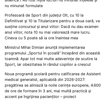
Biserică / Au fost niște lucruri nu minunat înțelese și
nu minunat formulate
Profesoară de Sport din județul Olt, cu 10 la
Definitivat și 10 la Titularizare pentru a doua oară, va
susține concursul și anul viitor: Dacă nu dau examen
anul viitor, nota 10 nu mai valorează mare lucru.
Cineva cu 5 poate să ia ore înaintea mea
Ministrul Mihai Dimian anunță implementarea
programului „Sportul în școală” începând din această
toamnă: Apar tot mai multe adeverințe de scutire la
Sport, iar obezitatea în rândul copiilor a crescut
Noua programă școlară pentru calificarea de Asistent
medical generalist, aplicabilă din 2026-2027:
pregătirea se aliniază la noile cerințe europene, 4.600
de ore de formare în 3 ani, mai multă practică și
accent pe îngrijirea pacienților – proiect