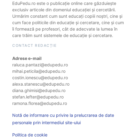
EduPedu.ro este o publicație online care găzduiește
exclusiv articole din domeniul educației și cercetării.
Urmărim constant cum sunt educați copiii noștri, cine și
cum face politicile din educație și cercetare, cine și cum
îi formează pe profesori, cât de adecvate la lumea în
care trăim sunt sistemele de educație și cercetare.
CONTACT REDACȚIE
Adrese e-mail
raluca.pantazi@edupedu.ro
mihai.peticila@edupedu.ro
costin.ionescu@edupedu.ro
alexa.stanescu@edupedu.ro
diana.ghimisi@edupedu.ro
stefan.lefter@edupedu.ro
ramona.florea@edupedu.ro
Notă de informare cu privire la prelucrarea de date
personale prin intermediul site-ului
Politica de cookie