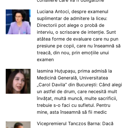
consiliere care va fi obligatorie
Luciana Antoci, despre examenul
suplimentar de admitere la liceu:
Directorii pot alege o probă de
interviu, o scrisoare de intenție. Sunt
atâtea forme de evaluare care nu pun
presiune pe copii, care nu înseamnă să
treacă, din nou, prin emoțiile unui
examen
Iasmina Huțupașu, prima admisă la
Medicină Generală, Universitatea
„Carol Davila” din București: Când alegi
un astfel de drum, care necesită mult
învățat, multă muncă, multe sacrificii,
trebuie s-o faci cu sufletul. Pentru
mine, asta înseamnă să fii medic
Vicepremierul Tanczos Barna: Dacă