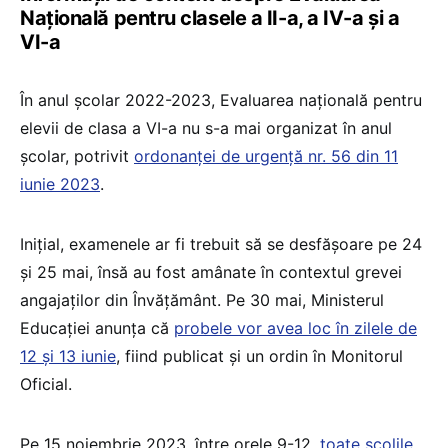
Națională pentru clasele a II-a, a IV-a și a
VI-a
În anul școlar 2022-2023, Evaluarea națională pentru
elevii de clasa a VI-a nu s-a mai organizat în anul
școlar, potrivit
ordonanței de urgență nr. 56 din 11
iunie 2023
.
Inițial, examenele ar fi trebuit să se desfășoare pe 24
și 25 mai, însă au fost amânate în contextul grevei
angajaților din Învățământ. Pe 30 mai, Ministerul
Educației anunța că
probele vor avea loc în zilele de
12 și 13 iunie
, fiind publicat și un ordin în Monitorul
Oficial.
Pe 15 noiembrie 2023, între orele 9-12,
toate școlile