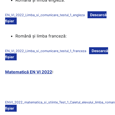
Română și limba engleză:
Descarcă
EN_VI_2022_Limba_si_comunicare_testul_1_engleza
fișier
Română și limba franceză:
Descarcă
EN_VI_2022_Limba_si_comunicare_testul_1_franceza
fișier
Matematică EN VI 2022
:
ENVI_2022_matematica_si_stiinte_Test_1_Caietul_elevului_limba_roman
fișier