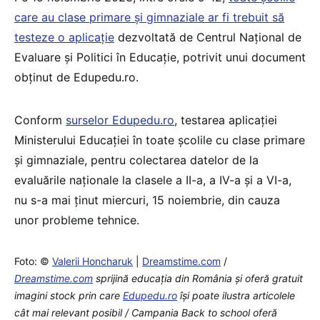
care au clase primare și gimnaziale ar fi trebuit să
testeze o aplicație
dezvoltată de Centrul Național de
Evaluare și Politici în Educație, potrivit unui document
obținut de Edupedu.ro.
Conform
surselor Edupedu.ro
, testarea aplicației
Ministerului Educației în toate școlile cu clase primare
și gimnaziale, pentru colectarea datelor de la
evaluările naționale la clasele a II-a, a IV-a și a VI-a,
nu s-a mai ținut miercuri, 15 noiembrie, din cauza
unor probleme tehnice.
Foto: ©
Valerii Honcharuk
|
Dreamstime.com
/
Dreamstime.com
sprijină educaţia din România şi oferă gratuit
imagini stock prin care
Edupedu.ro
îşi poate ilustra articolele
cât mai relevant posibil / Campania Back to school oferă