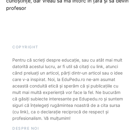
cunoștințe, dar vreau să mă întorc în țară și să devin
profesor
COPYRIGHT
Pentru că scrieți despre educație, sau cu atât mai mult
datorită acestui lucru, ar fi util să citați cu link, atunci
când preluați un articol, părți dintr-un articol sau o idee
care v-a inspirat. Noi, la EduPedu.ro ne-am asumat
această conduită etică și sperăm că și publicațiile cu
mult mai multă experiență vor face la fel. Ne bucurăm
că găsiți subiecte interesante pe Edupedu.ro și suntem
siguri că înțelegeți rugămintea noastră de a cita sursa
(cu link), ca o declarație reciprocă de respect și
profesionalism. Vă mulțumim!
DESPRE NOI