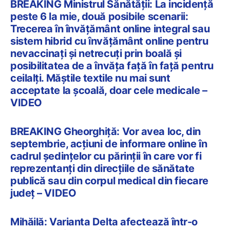
BREAKING Ministrul Sănătății: La incidență
peste 6 la mie, două posibile scenarii:
Trecerea în învățământ online integral sau
sistem hibrid cu învățământ online pentru
nevaccinați și netrecuți prin boală și
posibilitatea de a învăța față în față pentru
ceilalți. Măștile textile nu mai sunt
acceptate la școală, doar cele medicale –
VIDEO
BREAKING Gheorghiță: Vor avea loc, din
septembrie, acțiuni de informare online în
cadrul ședințelor cu părinții în care vor fi
reprezentanți din direcțiile de sănătate
publică sau din corpul medical din fiecare
județ – VIDEO
Mihăilă: Varianta Delta afectează într-o