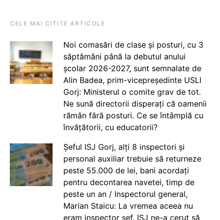
CELE MAI CITITE ARTICOLE
Noi comasări de clase și posturi, cu 3
săptămâni până la debutul anului
școlar 2026-2027, sunt semnalate de
Alin Badea, prim-vicepreședinte USLI
Gorj: Ministerul o comite grav de tot.
Ne sună directorii disperați că oamenii
rămân fără posturi. Ce se întâmplă cu
învățătorii, cu educatorii?
Șeful ISJ Gorj, alți 8 inspectori și
personal auxiliar trebuie să returneze
peste 55.000 de lei, bani acordați
pentru decontarea navetei, timp de
peste un an / Inspectorul general,
Marian Staicu: La vremea aceea nu
eram inspector șef. ISJ ne-a cerut să