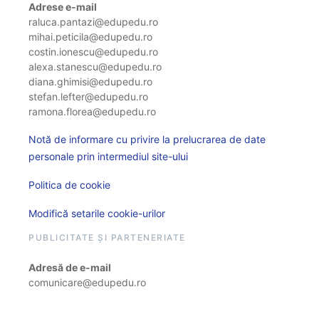
Adrese e-mail
raluca.pantazi@edupedu.ro
mihai.peticila@edupedu.ro
costin.ionescu@edupedu.ro
alexa.stanescu@edupedu.ro
diana.ghimisi@edupedu.ro
stefan.lefter@edupedu.ro
ramona.florea@edupedu.ro
Notă de informare cu privire la prelucrarea de date
personale prin intermediul site-ului
Politica de cookie
Modifică setarile cookie-urilor
PUBLICITATE ȘI PARTENERIATE
Adresă de e-mail
comunicare@edupedu.ro