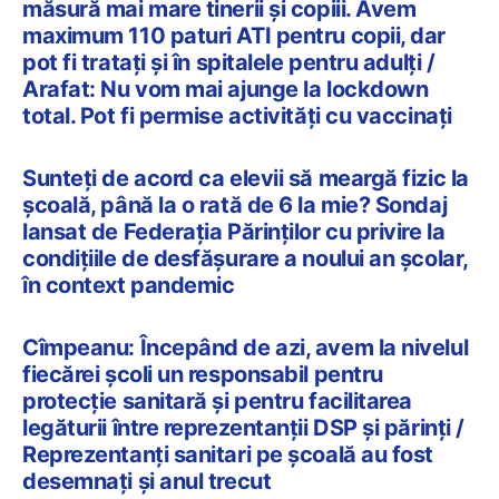
măsură mai mare tinerii și copiii. Avem
maximum 110 paturi ATI pentru copii, dar
pot fi tratați și în spitalele pentru adulți /
Arafat: Nu vom mai ajunge la lockdown
total. Pot fi permise activități cu vaccinați
Sunteți de acord ca elevii să meargă fizic la
școală, până la o rată de 6 la mie? Sondaj
lansat de Federația Părinților cu privire la
condițiile de desfășurare a noului an școlar,
în context pandemic
Cîmpeanu: Începând de azi, avem la nivelul
fiecărei școli un responsabil pentru
protecție sanitară și pentru facilitarea
legăturii între reprezentanții DSP și părinți /
Reprezentanți sanitari pe școală au fost
desemnați și anul trecut