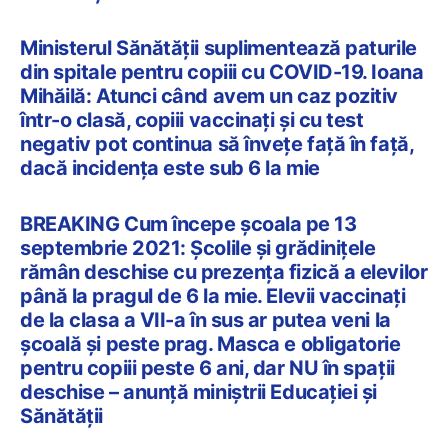
Ministerul Sănătății suplimentează paturile
din spitale pentru copiii cu COVID-19. Ioana
Mihăilă: Atunci când avem un caz pozitiv
într-o clasă, copiii vaccinați și cu test
negativ pot continua să învețe față în față,
dacă incidența este sub 6 la mie
BREAKING Cum începe școala pe 13
septembrie 2021: Școlile și grădinițele
rămân deschise cu prezența fizică a elevilor
până la pragul de 6 la mie. Elevii vaccinați
de la clasa a VII-a în sus ar putea veni la
școală și peste prag. Masca e obligatorie
pentru copiii peste 6 ani, dar NU în spații
deschise – anunță miniștrii Educației și
Sănătății