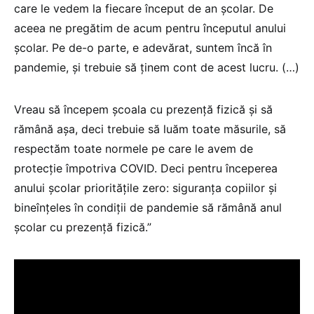
care le vedem la fiecare început de an şcolar. De
aceea ne pregătim de acum pentru începutul anului
şcolar. Pe de-o parte, e adevărat, suntem încă în
pandemie, şi trebuie să ţinem cont de acest lucru. (…)
Vreau să începem şcoala cu prezenţă fizică şi să
rămână aşa, deci trebuie să luăm toate măsurile, să
respectăm toate normele pe care le avem de
protecţie împotriva COVID. Deci pentru începerea
anului şcolar priorităţile zero: siguranţa copiilor şi
bineînţeles în condiţii de pandemie să rămână anul
şcolar cu prezenţă fizică.”