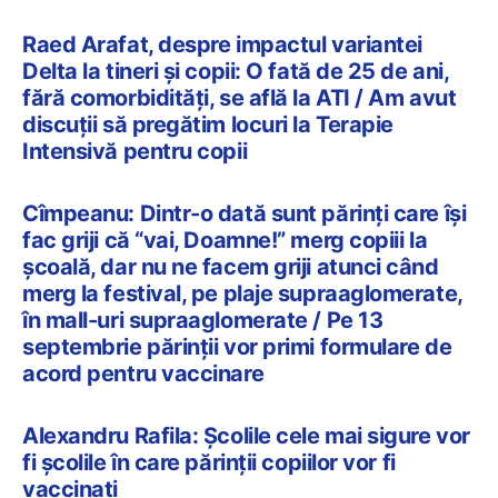
Raed Arafat, despre impactul variantei
Delta la tineri și copii: O fată de 25 de ani,
fără comorbidități, se află la ATI / Am avut
discuții să pregătim locuri la Terapie
Intensivă pentru copii
Cîmpeanu: Dintr-o dată sunt părinți care își
fac griji că “vai, Doamne!” merg copiii la
școală, dar nu ne facem griji atunci când
merg la festival, pe plaje supraaglomerate,
în mall-uri supraaglomerate / Pe 13
septembrie părinții vor primi formulare de
acord pentru vaccinare
Alexandru Rafila: Şcolile cele mai sigure vor
fi şcolile în care părinţii copiilor vor fi
vaccinaţi