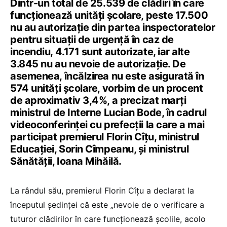
Dintr-un total de 25.539 de clădiri în care
funcționează unități școlare, peste 17.500
nu au autorizație din partea inspectoratelor
pentru situații de urgență în caz de
incendiu, 4.171 sunt autorizate, iar alte
3.845 nu au nevoie de autorizație. De
asemenea,
încălzirea nu este asigurată în
574 unități școlare, vorbim de un procent
de aproximativ 3,4%, a precizat marți
ministrul de Interne Lucian Bode, în cadrul
videoconferinței cu prefecții la care a mai
participat premierul Florin Cîțu, ministrul
Educației, Sorin Cîmpeanu, și ministrul
Sănătății, Ioana Mihăilă.
La rândul său, premierul Florin Cîțu a declarat la
începutul ședinței că este „
nevoie de o verificare a
tuturor clădirilor în care funcţionează şcolile, acolo