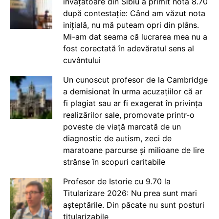
învățătoare din Sibiu a primit nota 8.70
după contestație: Când am văzut nota
inițială, nu mă puteam opri din plâns.
Mi-am dat seama că lucrarea mea nu a
fost corectată în adevăratul sens al
cuvântului
Un cunoscut profesor de la Cambridge
a demisionat în urma acuzațiilor că ar
fi plagiat sau ar fi exagerat în privința
realizărilor sale, promovate printr-o
poveste de viață marcată de un
diagnostic de autism, zeci de
maratoane parcurse și milioane de lire
strânse în scopuri caritabile
Profesor de Istorie cu 9.70 la
Titularizare 2026: Nu prea sunt mari
așteptările. Din păcate nu sunt posturi
titularizabile