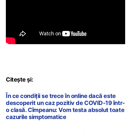
Citește și:
În ce condiții se trece în online dacă este
descoperit un caz pozitiv de COVID-19 într-
o clasă. Cîmpeanu: Vom testa absolut toate
cazurile simptomatice