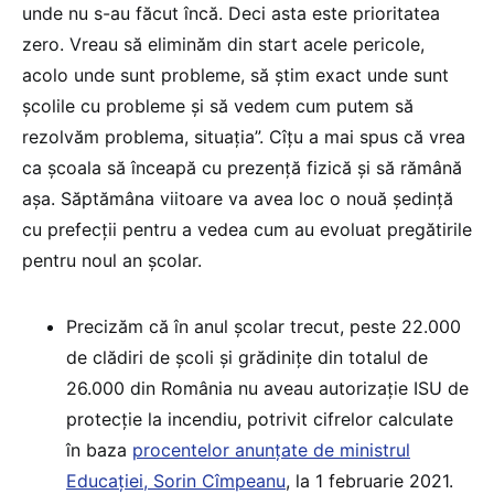
unde nu s-au făcut încă. Deci asta este prioritatea
zero. Vreau să eliminăm din start acele pericole,
acolo unde sunt probleme, să ştim exact unde sunt
şcolile cu probleme şi să vedem cum putem să
rezolvăm problema, situaţia”. Cîțu a mai spus că vrea
ca școala să înceapă cu prezență fizică și să rămână
așa. Săptămâna viitoare va avea loc o nouă ședință
cu prefecții pentru a vedea cum au evoluat pregătirile
pentru noul an școlar.
Precizăm că în anul școlar trecut, peste 22.000
de clădiri de școli și grădinițe din totalul de
26.000 din România nu aveau autorizație ISU de
protecție la incendiu, potrivit cifrelor calculate
în baza
procentelor anunțate de ministrul
Educației, Sorin Cîmpeanu
, la 1 februarie 2021.