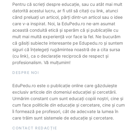
Pentru că scrieți despre educație, sau cu atât mai mult
datorită acestui lucru, ar fi util să citați cu link, atunci
când preluați un articol, părți dintr-un articol sau o idee
care v-a inspirat. Noi, la EduPedu.ro ne-am asumat
această conduită etică și sperăm că și publicațiile cu
mult mai multă experiență vor face la fel. Ne bucurăm
că găsiți subiecte interesante pe Edupedu.ro și suntem
siguri că înțelegeți rugămintea noastră de a cita sursa
(cu link), ca o declarație reciprocă de respect și
profesionalism. Vă mulțumim!
DESPRE NOI
EduPedu.ro este o publicație online care găzduiește
exclusiv articole din domeniul educației și cercetării.
Urmărim constant cum sunt educați copiii noștri, cine și
cum face politicile din educație și cercetare, cine și cum
îi formează pe profesori, cât de adecvate la lumea în
care trăim sunt sistemele de educație și cercetare.
CONTACT REDACȚIE