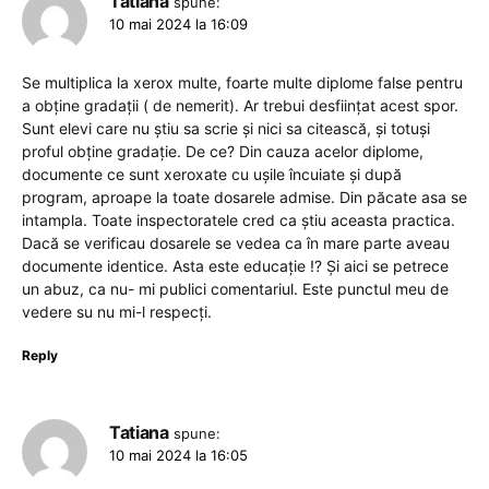
Tatiana
spune:
10 mai 2024 la 16:09
Se multiplica la xerox multe, foarte multe diplome false pentru
a obține gradații ( de nemerit). Ar trebui desființat acest spor.
Sunt elevi care nu știu sa scrie și nici sa citească, și totuși
proful obține gradație. De ce? Din cauza acelor diplome,
documente ce sunt xeroxate cu ușile încuiate și după
program, aproape la toate dosarele admise. Din păcate asa se
intampla. Toate inspectoratele cred ca știu aceasta practica.
Dacă se verificau dosarele se vedea ca în mare parte aveau
documente identice. Asta este educație !? Și aici se petrece
un abuz, ca nu- mi publici comentariul. Este punctul meu de
vedere su nu mi-l respecți.
Reply
Tatiana
spune:
10 mai 2024 la 16:05