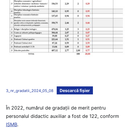
Descarcă fișier
3_nr_gradatii_2024_05_08
În 2022, numărul de gradații de merit pentru
personalul didactic auxiliar a fost de 122, conform
ISMB
.