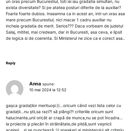
un oras precum Bucurestiul, toti isi iau gradatia simultan, nu
exista diversitate? Si pe atatea posturi diferite de la auxiliar?
Foarte foarte dubios. Inseamna ca in acest an, intr-un oras asa
mare precum Bucurestiul, nici macar 1 cadru auxiliar nu
incheie gradatia de merit. Serios??? Daca vorbeam de judetul
Salaj, mititel, mai credeam, dar in Bucuresti, asa ceva, e lipsit
de logica si de coerenta. Si Ministerul ne zice ca e corect asa..
Reply
Anna
spune:
10 mai 2024 la 12:52
gașca gradaților merituoși:))…oricum când vezi lista celor cu
gradații…nu știi,sa razi?! să plângi?! criteriile oricum sunt
halucinante,unii oricât ar crapă de munca,nu se pot încadra…
la proiecte și plecări în străinătate,de pildă,sunt veșnicii
aceiași….și se punctează :)) speakeri ai ministerului,alt criteriu