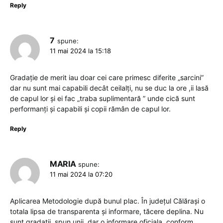
Reply
7
spune:
11 mai 2024 la 15:18
Gradație de merit iau doar cei care primesc diferite „sarcini”
dar nu sunt mai capabili decât ceilalți, nu se duc la ore ,ii lasă
de capul lor și ei fac „traba suplimentară ” unde cică sunt
performanți și capabili și copii rămân de capul lor.
Reply
MARIA
spune:
11 mai 2024 la 07:20
Aplicarea Metodologie după bunul plac. În județul Călărași o
totala lipsa de transparenta și informare, tăcere deplina. Nu
sunt gradatii, spun unii, dar o informare oficiala, conform