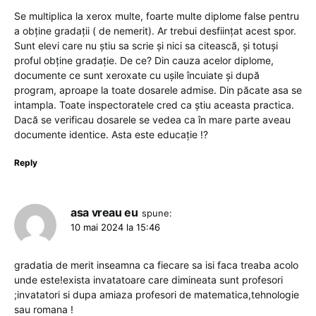
Se multiplica la xerox multe, foarte multe diplome false pentru
a obține gradații ( de nemerit). Ar trebui desființat acest spor.
Sunt elevi care nu știu sa scrie și nici sa citească, și totuși
proful obține gradație. De ce? Din cauza acelor diplome,
documente ce sunt xeroxate cu ușile încuiate și după
program, aproape la toate dosarele admise. Din păcate asa se
intampla. Toate inspectoratele cred ca știu aceasta practica.
Dacă se verificau dosarele se vedea ca în mare parte aveau
documente identice. Asta este educație !?
Reply
asa vreau eu
spune:
10 mai 2024 la 15:46
gradatia de merit inseamna ca fiecare sa isi faca treaba acolo
unde este!exista invatatoare care dimineata sunt profesori
;invatatori si dupa amiaza profesori de matematica,tehnologie
sau romana !