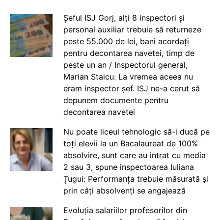
Șeful ISJ Gorj, alți 8 inspectori și
personal auxiliar trebuie să returneze
peste 55.000 de lei, bani acordați
pentru decontarea navetei, timp de
peste un an / Inspectorul general,
Marian Staicu: La vremea aceea nu
eram inspector șef. ISJ ne-a cerut să
depunem documente pentru
decontarea navetei
Nu poate liceul tehnologic să-i ducă pe
toți elevii la un Bacalaureat de 100%
absolvire, sunt care au intrat cu media
2 sau 3, spune inspectoarea Iuliana
Țugui: Performanța trebuie măsurată și
prin câți absolvenți se angajează
Evoluția salariilor profesorilor din