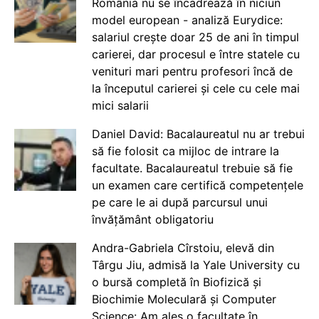
România nu se încadrează în niciun
model european - analiză Eurydice:
salariul crește doar 25 de ani în timpul
carierei, dar procesul e între statele cu
venituri mari pentru profesori încă de
la începutul carierei și cele cu cele mai
mici salarii
Daniel David: Bacalaureatul nu ar trebui
să fie folosit ca mijloc de intrare la
facultate. Bacalaureatul trebuie să fie
un examen care certifică competențele
pe care le ai după parcursul unui
învățământ obligatoriu
Andra-Gabriela Cîrstoiu, elevă din
Târgu Jiu, admisă la Yale University cu
o bursă completă în Biofizică și
Biochimie Moleculară și Computer
Science: Am ales o facultate în