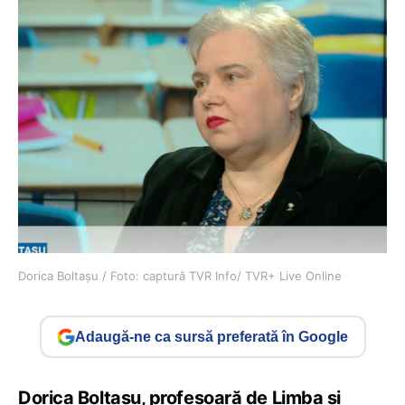
Dorica Boltașu / Foto: captură TVR Info/ TVR+ Live Online
Adaugă-ne ca sursă preferată în Google
Dorica Boltașu, profesoară de Limba și