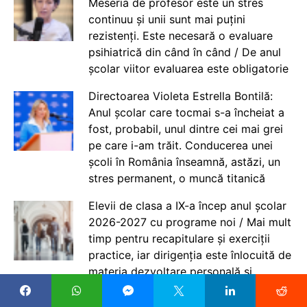
Meseria de profesor este un stres
continuu și unii sunt mai puțini
rezistenți. Este necesară o evaluare
psihiatrică din când în când / De anul
școlar viitor evaluarea este obligatorie
Directoarea Violeta Estrella Bontilă:
Anul școlar care tocmai s-a încheiat a
fost, probabil, unul dintre cei mai grei
pe care i-am trăit. Conducerea unei
școli în România înseamnă, astăzi, un
stres permanent, o muncă titanică
Elevii de clasa a IX-a încep anul școlar
2026-2027 cu programe noi / Mai mult
timp pentru recapitulare și exerciții
practice, iar dirigenția este înlocuită de
materia dezvoltare personală și
consiliere care va fi obligatorie