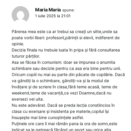
Maria Maria
spune:
1 iulie 2025 la 21:01
Părerea mea este ca ar trebui sa creați un sitte,unde sa
poata vorbi liberi: profesorii,părinții si elevii, indiferent de
opinie.
Decizia finala nu trebuie luata în pripa și fără consultarea
tuturor părților.
Asa se făcea în comunism: doar se impunea o anumita
schimbare sau decizie pentru ca asa era bine pentru unii.
Oricum copiii nu mai au parte din păcate de copilărie. Dacă
va gândiți la o schimbare, gândiți-va și la modul de
învățare și de scriere în clasa,fără teme acasă, teme de
weekend,teme de vacanță,ca vezi Doamne,dacă nu
exersezi vei uita.
Nu este adevărat. Dacă se preda lecția constiincios în
clasa cu exersare și insistenta pe materie,copilul își
însușește mai bine cunoștințele astfel.
Puținele ore care îi mai rămân pana la ora de somn,este
indicat sa le petreacă făcând un sport sau orice alta