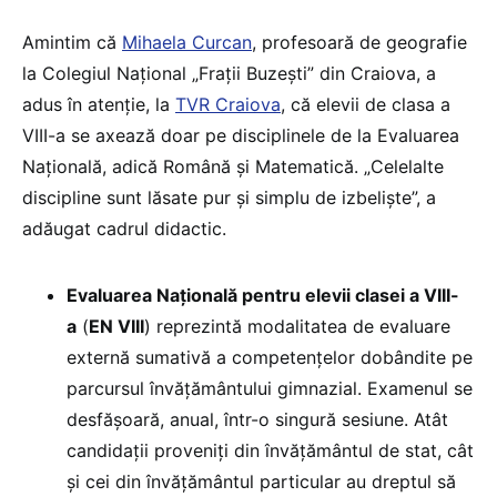
Amintim că
Mihaela Curcan
, profesoară de geografie
la Colegiul Național „Frații Buzești” din Craiova, a
adus în atenție, la
TVR Craiova
, că elevii de clasa a
VIII-a se axează doar pe disciplinele de la Evaluarea
Națională, adică Română și Matematică. „Celelalte
discipline sunt lăsate pur și simplu de izbeliște”, a
adăugat cadrul didactic.
Evaluarea Națională pentru elevii clasei a VIII-
a
(
EN VIII
) reprezintă modalitatea de evaluare
externă sumativă a competențelor dobândite pe
parcursul învățământului gimnazial. Examenul se
desfășoară, anual, într-o singură sesiune. Atât
candidații proveniți din învățământul de stat, cât
și cei din învățământul particular au dreptul să