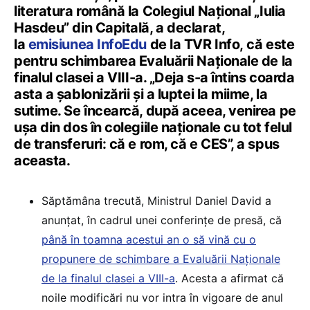
literatura română la Colegiul Național „Iulia
Hasdeu” din Capitală, a declarat,
la
emisiunea InfoEdu
de la TVR Info, că este
pentru schimbarea Evaluării Naționale de la
finalul clasei a VIII-a. „Deja s-a întins coarda
asta a șablonizării și a luptei la miime, la
sutime. Se încearcă, după aceea, venirea pe
ușa din dos în colegiile naționale cu tot felul
de transferuri: că e rom, că e CES”, a spus
aceasta.
Săptămâna trecută, Ministrul Daniel David a
anunțat, în cadrul unei conferințe de presă, că
până în toamna acestui an o să vină cu o
propunere de schimbare a Evaluării Naționale
de la finalul clasei a VIII-a
. Acesta a afirmat că
noile modificări nu vor intra în vigoare de anul