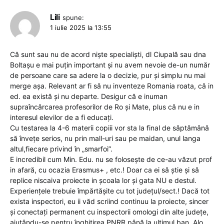
Lili
spune:
1 iulie 2025 la 13:55
Că sunt sau nu de acord niște specialiști, dl Ciupală sau dna
Boltașu e mai puțin important și nu avem nevoie de-un număr
de persoane care sa adere la o decizie, pur și simplu nu mai
merge așa. Relevant ar fi să nu inventeze Romania roata, că in
ed. ea există și nu departe. Desigur că e inuman
supraîncărcarea profesorilor de Ro și Mate, plus că nu e in
interesul elevilor de a fi educați.
Cu testarea la 4-6 materii copiii vor sta la final de săptămână
să învețe serios, nu prin mall-uri sau pe maidan, unul langa
altul,fiecare privind în „smarfoi”.
E incredibil cum Min. Edu. nu se folosește de ce-au văzut prof
in afară, cu ocazia Erasmus+ , etc.! Doar ca ei să știe și să
replice niscaiva proiecte in școala lor și gata NU e destul.
Experiențele trebuie împărtășite cu tot județul/sect.! Dacă tot
exista inspectori, eu ii văd scriind continuu la proiecte, sincer
și conectați permanent cu inspectorii omologi din alte județe,
ajutându-se pentru înghițirea PNRR până la ultimul ban. Alo,