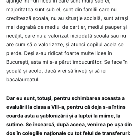
ajunge într-un liceu în care sunt mulți sub el,
majoritatea sunt sub el, sunt din familii care nu
creditează școala, nu au situație socială, sunt atrași
mai degrabă de mediul de cartier, mediul pauper și
necăjit, care nu a valorizat niciodată școala sau nu
are cum să o valorizeze, și atunci copilul acela se
pierde. Deși s-au ridicat foarte multe licee în
București, asta mi s-a părut îmbucurător. Se face în
școală și acolo, dacă vrei să înveți și să iei
bacalaureatul.
Dar eu sunt, totuși, pentru schimbarea aceasta a
evaluării la clasa a VIII-a, pentru că deja s-a întins
coarda asta a șablonizării și a luptei la miime, la
sutime. Se încearcă, după aceea, venirea pe ușa din
dos în colegiile naționale cu tot felul de transferuri: