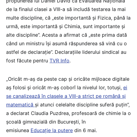
propunerea lui Daniel David ca Evaluarea Națională
de la finalul clasei a VIII-a să includă testarea la mai
multe discipline, că „este importantă şi Fizica, până la
urmă, este importantă şi Chimia, sunt importante şi
alte discipline”. Acesta a afirmat că „este prima dată
când un ministru îşi asumă răspunderea să vină cu o
astfel de declaraţie”. Declarațiile liderului sindical au
fost făcute pentru
TVR Info
.
„Oricât m-aș da peste cap și oricâte mijloace digitale
aș folosi și oricât m-aș coborî la nivelul lor, totuși,
ei
se canalizează în clasele a VIII-a strict pe română și
matematică
și atunci celelalte discipline suferă puțin”,
a declarat Claudia Puzdrea, profesoară de chimie la o
școală gimnazială din București, în
emisiunea
Educație la putere
din 6 mai.