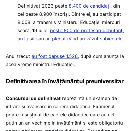
Definitivat 2023 peste
8.400 de candidați
, din
cei peste 8.900 înscriși. Dintre ei, au participat
8.008, a transmis Ministerul Educației miercuri
seară, 19 iulie:
peste 800 de profesori debutanți
au lipsit sau au plecat când au văzut subiectele
.
Anul trecut
au fost depuse 1.528
, după cum anunța la
acea vreme ministrul Educației.
Definitivarea în învățământul preuniversitar
Concursul de definitivat
reprezintă un examen de
intrare și avansare în cariera didactică. Examenul
poate fi susținut de cadrele didactice care au cel
puțin un an vechime în învățământ și este obligatoriu
pentru obținerea gradelor didactice. Procedura de