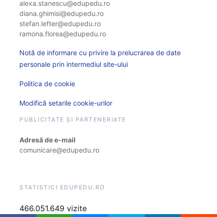
alexa.stanescu@edupedu.ro
diana.ghimisi@edupedu.ro
stefan.lefter@edupedu.ro
ramona.florea@edupedu.ro
Notă de informare cu privire la prelucrarea de date
personale prin intermediul site-ului
Politica de cookie
Modifică setarile cookie-urilor
PUBLICITATE ȘI PARTENERIATE
Adresă de e-mail
comunicare@edupedu.ro
STATISTICI EDUPEDU.RO
466.051.649 vizite