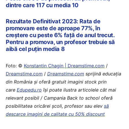
dintre care 117 cu media 10
Rezultate Definitivat 2023: Rata de
promovare este de aproape 77%, în
creștere cu peste 6% față de anul trecut.
Pentru a promova, un profesor trebuie să
aibă cel puțin media 8
Foto: ©
Konstantin Chagin | Dreamstime.com
/
Dreamstime.com
/
Dreamstime.com
sprijină educaţia
din România şi oferă gratuit imagini stock prin
care
Edupedu.ro
îşi poate ilustra articolele cât mai
relevant posibil / Campania Back to school oferă
posibilitatea oricărei școli, profesor sau elev
să
descarce imagini de calitate cu 50% discount