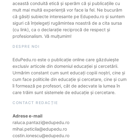
această conduită etică și sperăm că și publicațiile cu
mult mai multă experiență vor face la fel. Ne bucurăm
că găsiți subiecte interesante pe Edupedu.ro și suntem
siguri că înțelegeți rugămintea noastră de a cita sursa
(cu link), ca o declarație reciprocă de respect și
profesionalism. Vă mulțumim!
DESPRE NOI
EduPedu.ro este o publicație online care găzduiește
exclusiv articole din domeniul educației și cercetării.
Urmărim constant cum sunt educați copiii noștri, cine și
cum face politicile din educație și cercetare, cine și cum
îi formează pe profesori, cât de adecvate la lumea în
care trăim sunt sistemele de educație și cercetare.
CONTACT REDACȚIE
Adrese e-mail
raluca.pantazi@edupedu.ro
mihai.peticila@edupedu.ro
costin.ionescu@edupedu.ro