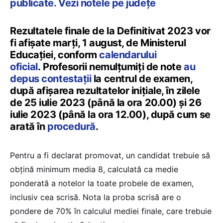
publicate. Vezi notele pe județe
Rezultatele finale de la Definitivat 2023 vor
fi afișate marți, 1 august, de Ministerul
Educației, conform
calendarului
oficial
. Profesorii nemulțumiți de note
au
depus contestații
la centrul de examen,
după afișarea rezultatelor inițiale, în zilele
de 25 iulie 2023 (până la ora 20.00) și 26
iulie 2023 (până la ora 12.00), după cum se
arată în
procedură
.
Pentru a fi declarat promovat, un candidat trebuie să
obțină minimum media 8, calculată ca medie
ponderată a notelor la toate probele de examen,
inclusiv cea scrisă. Nota la proba scrisă are o
pondere de 70% în calculul mediei finale, care trebuie