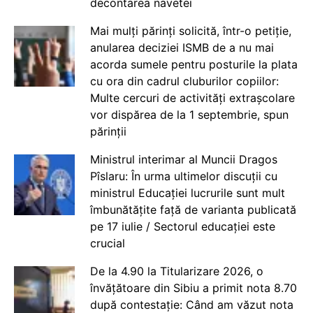
decontarea navetei
Mai mulți părinți solicită, într-o petiție,
anularea deciziei ISMB de a nu mai
acorda sumele pentru posturile la plata
cu ora din cadrul cluburilor copiilor:
Multe cercuri de activități extrașcolare
vor dispărea de la 1 septembrie, spun
părinții
Ministrul interimar al Muncii Dragos
Pîslaru: În urma ultimelor discuții cu
ministrul Educației lucrurile sunt mult
îmbunătățite față de varianta publicată
pe 17 iulie / Sectorul educației este
crucial
De la 4.90 la Titularizare 2026, o
învățătoare din Sibiu a primit nota 8.70
după contestație: Când am văzut nota