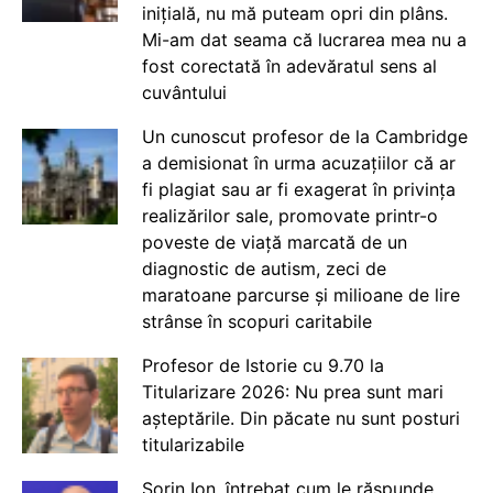
inițială, nu mă puteam opri din plâns.
Mi-am dat seama că lucrarea mea nu a
fost corectată în adevăratul sens al
cuvântului
Un cunoscut profesor de la Cambridge
a demisionat în urma acuzațiilor că ar
fi plagiat sau ar fi exagerat în privința
realizărilor sale, promovate printr-o
poveste de viață marcată de un
diagnostic de autism, zeci de
maratoane parcurse și milioane de lire
strânse în scopuri caritabile
Profesor de Istorie cu 9.70 la
Titularizare 2026: Nu prea sunt mari
așteptările. Din păcate nu sunt posturi
titularizabile
Sorin Ion, întrebat cum le răspunde